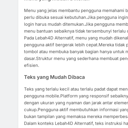
Menu yang jelas membantu pengguna memahami b
perlu dibuka sesuai kebutuhan.Jika pengguna ingi
login harus mudah ditemukan.Jika pengguna memb
menu bantuan sebaiknya tidak tersembunyi terlalu 
Pada Lebah4D Alternatif, menu yang mudah dikena
pengguna aktif bergerak lebih cepat.Mereka tidak 
tombol atau membuka banyak bagian hanya untuk 
dasar.Struktur menu yang sederhana membuat peng
efisien.
Teks yang Mudah Dibaca
Teks yang terlalu kecil atau terlalu padat dapat 
pengguna mobile.Platform yang responsif sebaikn
dengan ukuran yang nyaman dan jarak antar eleme
cukup.Pengguna aktif membutuhkan informasi yang
bukan tampilan yang memaksa mereka memperbesar 
Dalam konteks Lebah4D Alternatif, teks instruksi har