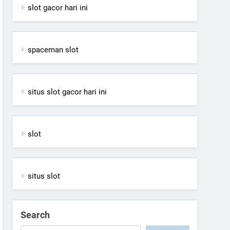
slot gacor hari ini
spaceman slot
situs slot gacor hari ini
slot
situs slot
Search