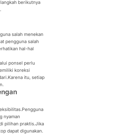
langkah berikutnya
.
gguna salah menekan
uat pengguna salah
hatikan hal-hal
lui ponsel perlu
emiliki koreksi
ri.Karena itu, setiap
n.
engan
eksibilitas.Pengguna
ng nyaman
 pilihan praktis.Jika
top dapat digunakan.