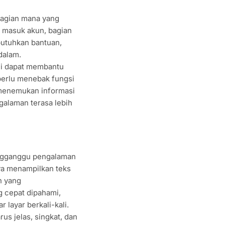
agian mana yang
n masuk akun, bagian
utuhkan bantuan,
dalam.
li dapat membantu
perlu menebak fungsi
menemukan informasi
alaman terasa lebih
mengganggu pengalaman
ya menampilkan teks
n yang
 cepat dipahami,
layar berkali-kali.
us jelas, singkat, dan