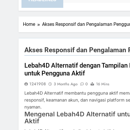
Home
Akses Responsif dan Pengalaman Penggu
Akses Responsif dan Pengalaman
Lebah4D Alternatif dengan Tampilan
untuk Pengguna Aktif
1241908
3 Months Ago
0
16 Mins
Lebah4D Alternatif membantu pengguna aktif mem
responsif, keamanan akun, dan navigasi platform se
nyaman.
Mengenal Lebah4D Alternatif unt
Aktif