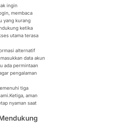
ak ingin
login, membaca
nu yang kurang
endukung ketika
ses utama terasa
rmasi alternatif
emasukkan data akun
atau ada permintaan
g agar pengalaman
memenuhi tiga
ami.Ketiga, aman
etap nyaman saat
 Mendukung