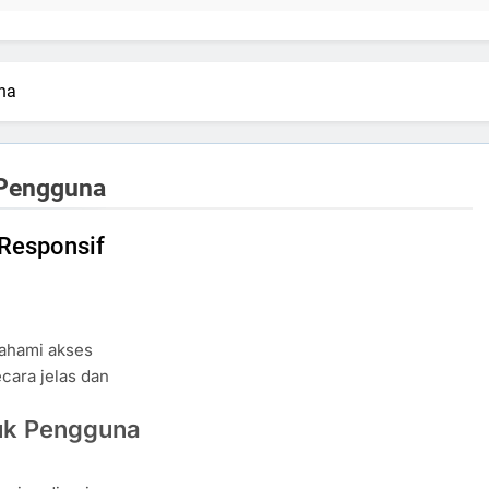
na
 Pengguna
 Responsif
ahami akses
cara jelas dan
uk Pengguna