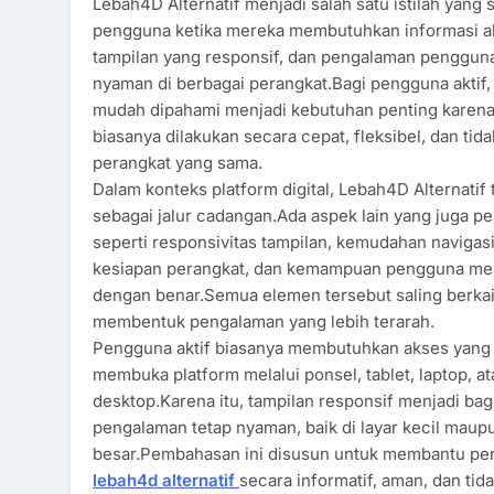
Lebah4D Alternatif menjadi salah satu istilah yang s
pengguna ketika mereka membutuhkan informasi a
tampilan yang responsif, dan pengalaman penggun
nyaman di berbagai perangkat.Bagi pengguna aktif, 
mudah dipahami menjadi kebutuhan penting karena a
biasanya dilakukan secara cepat, fleksibel, dan tida
perangkat yang sama.
Dalam konteks platform digital, Lebah4D Alternatif
sebagai jalur cadangan.Ada aspek lain yang juga per
seperti responsivitas tampilan, kemudahan navigas
kesiapan perangkat, dan kemampuan pengguna me
dengan benar.Semua elemen tersebut saling berka
membentuk pengalaman yang lebih terarah.
Pengguna aktif biasanya membutuhkan akses yang 
membuka platform melalui ponsel, tablet, laptop, a
desktop.Karena itu, tampilan responsif menjadi bag
pengalaman tetap nyaman, baik di layar kecil maupu
besar.Pembahasan ini disusun untuk membantu 
lebah4d alternatif
secara informatif, aman, dan tid