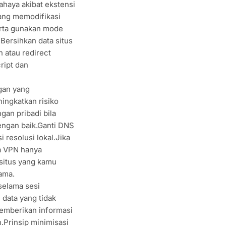
ahaya akibat ekstensi
ang memodifikasi
erta gunakan mode
Bersihkan data situs
n atau redirect
ript dan
gan yang
ingkatkan risiko
gan pribadi bila
engan baik.Ganti DNS
 resolusi lokal.Jika
a VPN hanya
situs yang kamu
ama.
selama sesi
 data yang tidak
emberikan informasi
n.Prinsip minimisasi