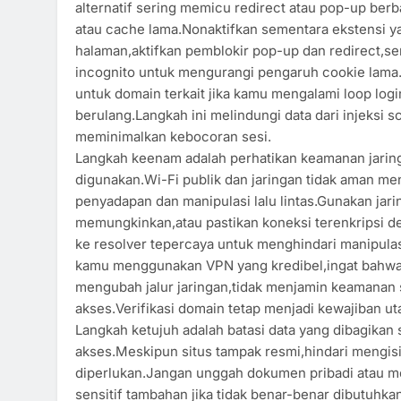
alternatif sering memicu redirect atau pop-up berb
atau cache lama.Nonaktifkan sementara ekstensi y
halaman,aktifkan pemblokir pop-up dan redirect,s
incognito untuk mengurangi pengaruh cookie lama.
untuk domain terkait jika kamu mengalami loop logi
berulang.Langkah ini melindungi data dari injeksi sc
meminimalkan kebocoran sesi.
Langkah keenam adalah perhatikan keamanan jarin
digunakan.Wi-Fi publik dan jaringan tidak aman men
penyadapan dan manipulasi lalu lintas.Gunakan jarin
memungkinkan,atau pastikan koneksi terenkripsi d
ke resolver tepercaya untuk menghindari manipulasi
kamu menggunakan VPN yang kredibel,ingat bahw
mengubah jalur jaringan,tidak menjamin keamanan 
akses.Verifikasi domain tetap menjadi kewajiban ut
Langkah ketujuh adalah batasi data yang dibagikan 
akses.Meskipun situs tampak resmi,hindari mengisi
diperlukan.Jangan unggah dokumen pribadi atau m
sensitif tambahan jika tidak benar-benar dibutuhka