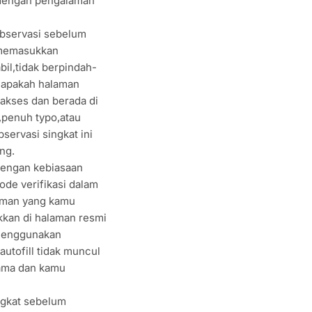
 dengan pengalaman
observasi sebelum
g memasukkan
il,tidak berpindah-
a apakah halaman
iakses dan berada di
,penuh typo,atau
servasi singkat ini
ng.
dengan kebiasaan
de verifikasi dalam
aman yang kamu
kkan di halaman resmi
 menggunakan
autofill tidak muncul
sama dan kamu
ngkat sebelum