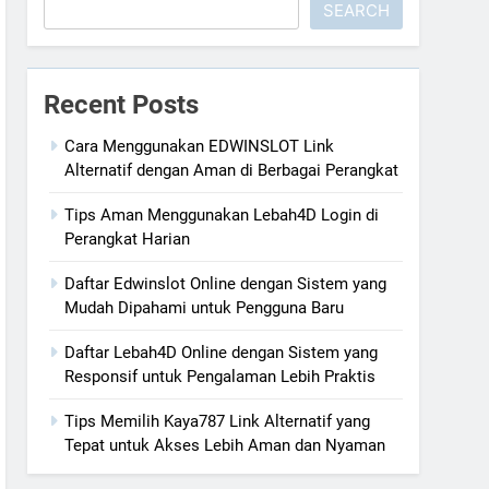
SEARCH
Recent Posts
Cara Menggunakan EDWINSLOT Link
Alternatif dengan Aman di Berbagai Perangkat
Tips Aman Menggunakan Lebah4D Login di
Perangkat Harian
Daftar Edwinslot Online dengan Sistem yang
Mudah Dipahami untuk Pengguna Baru
Daftar Lebah4D Online dengan Sistem yang
Responsif untuk Pengalaman Lebih Praktis
Tips Memilih Kaya787 Link Alternatif yang
Tepat untuk Akses Lebih Aman dan Nyaman