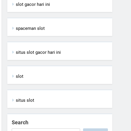
slot gacor hari ini
spaceman slot
situs slot gacor hari ini
slot
situs slot
Search