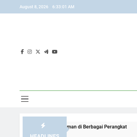
Skip
August 8, 2026
6:33:02 AM
to
content
Kep
Nikmati Dr
ernatif dengan Aman di Berbagai Perangkat
Tips Aman
2 Months Ag
HEADLINES