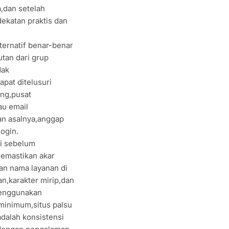
,dan setelah
dekatan praktis dan
ternatif benar-benar
tan dari grup
dak
apat ditelusuri
ang,pusat
au email
an asalnya,anggap
login.
ti sebelum
memastikan akar
an nama layanan di
n,karakter mirip,dan
menggunakan
inimum,situs palsu
adalah konsistensi