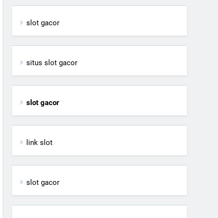
slot gacor
situs slot gacor
slot gacor
link slot
slot gacor