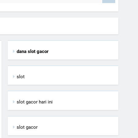
dana slot gacor
slot
slot gacor hari ini
slot gacor