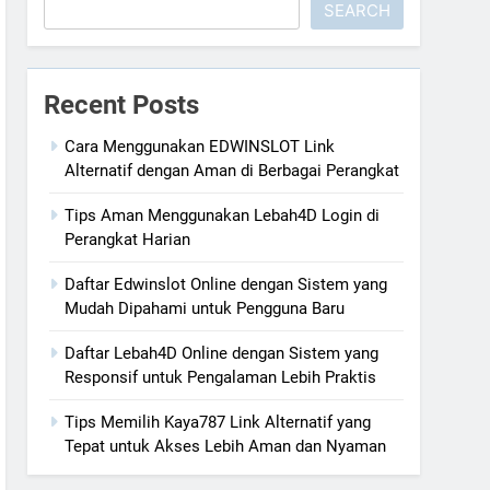
SEARCH
Recent Posts
Cara Menggunakan EDWINSLOT Link
Alternatif dengan Aman di Berbagai Perangkat
Tips Aman Menggunakan Lebah4D Login di
Perangkat Harian
Daftar Edwinslot Online dengan Sistem yang
Mudah Dipahami untuk Pengguna Baru
Daftar Lebah4D Online dengan Sistem yang
Responsif untuk Pengalaman Lebih Praktis
Tips Memilih Kaya787 Link Alternatif yang
Tepat untuk Akses Lebih Aman dan Nyaman