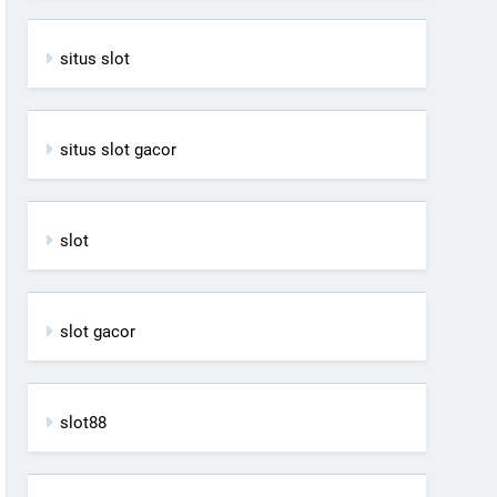
situs slot
situs slot gacor
slot
slot gacor
slot88