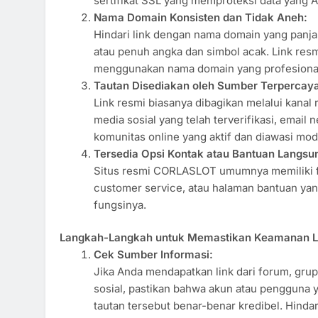
sertifikat SSL yang memproteksi data yang A
Nama Domain Konsisten dan Tidak Aneh:
Hindari link dengan nama domain yang panj
atau penuh angka dan simbol acak. Link re
menggunakan nama domain yang profesional
Tautan Disediakan oleh Sumber Terpercaya
Link resmi biasanya dibagikan melalui kanal
media sosial yang telah terverifikasi, email 
komunitas online yang aktif dan diawasi mod
Tersedia Opsi Kontak atau Bantuan Langsu
Situs resmi CORLASLOT umumnya memiliki fit
customer service, atau halaman bantuan yang
fungsinya.
Langkah-Langkah untuk Memastikan Keamanan 
Cek Sumber Informasi:
Jika Anda mendapatkan link dari forum, grup
sosial, pastikan bahwa akun atau pengguna
tautan tersebut benar-benar kredibel. Hindar