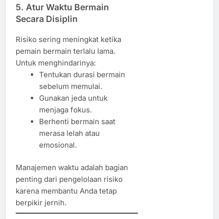
5. Atur Waktu Bermain
Secara Disiplin
Risiko sering meningkat ketika
pemain bermain terlalu lama.
Untuk menghindarinya:
Tentukan durasi bermain
sebelum memulai.
Gunakan jeda untuk
menjaga fokus.
Berhenti bermain saat
merasa lelah atau
emosional.
Manajemen waktu adalah bagian
penting dari pengelolaan risiko
karena membantu Anda tetap
berpikir jernih.