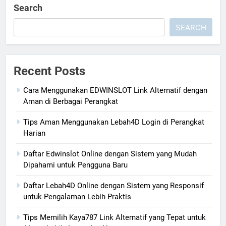
Search
SEARCH
Recent Posts
Cara Menggunakan EDWINSLOT Link Alternatif dengan
Aman di Berbagai Perangkat
Tips Aman Menggunakan Lebah4D Login di Perangkat
Harian
Daftar Edwinslot Online dengan Sistem yang Mudah
Dipahami untuk Pengguna Baru
Daftar Lebah4D Online dengan Sistem yang Responsif
untuk Pengalaman Lebih Praktis
Tips Memilih Kaya787 Link Alternatif yang Tepat untuk