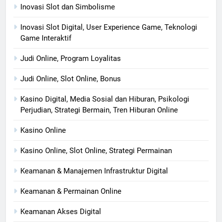
Inovasi Slot dan Simbolisme
Inovasi Slot Digital, User Experience Game, Teknologi
Game Interaktif
Judi Online, Program Loyalitas
Judi Online, Slot Online, Bonus
Kasino Digital, Media Sosial dan Hiburan, Psikologi
Perjudian, Strategi Bermain, Tren Hiburan Online
Kasino Online
Kasino Online, Slot Online, Strategi Permainan
Keamanan & Manajemen Infrastruktur Digital
Keamanan & Permainan Online
Keamanan Akses Digital