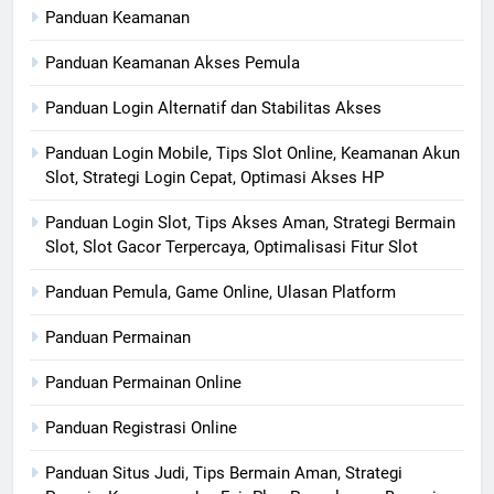
Panduan Keamanan
Panduan Keamanan Akses Pemula
Panduan Login Alternatif dan Stabilitas Akses
Panduan Login Mobile, Tips Slot Online, Keamanan Akun
Slot, Strategi Login Cepat, Optimasi Akses HP
Panduan Login Slot, Tips Akses Aman, Strategi Bermain
Slot, Slot Gacor Terpercaya, Optimalisasi Fitur Slot
Panduan Pemula, Game Online, Ulasan Platform
Panduan Permainan
Panduan Permainan Online
Panduan Registrasi Online
Panduan Situs Judi, Tips Bermain Aman, Strategi