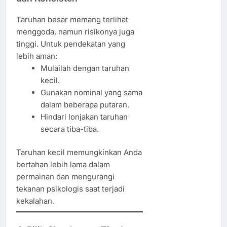
Taruhan besar memang terlihat
menggoda, namun risikonya juga
tinggi. Untuk pendekatan yang
lebih aman:
Mulailah dengan taruhan
kecil.
Gunakan nominal yang sama
dalam beberapa putaran.
Hindari lonjakan taruhan
secara tiba-tiba.
Taruhan kecil memungkinkan Anda
bertahan lebih lama dalam
permainan dan mengurangi
tekanan psikologis saat terjadi
kekalahan.