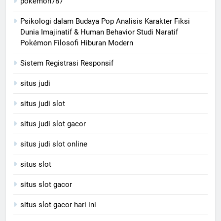
pokemon787
Psikologi dalam Budaya Pop Analisis Karakter Fiksi
Dunia Imajinatif & Human Behavior Studi Naratif
Pokémon Filosofi Hiburan Modern
Sistem Registrasi Responsif
situs judi
situs judi slot
situs judi slot gacor
situs judi slot online
situs slot
situs slot gacor
situs slot gacor hari ini