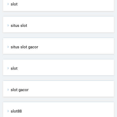
slot
situs slot
situs slot gacor
slot
slot gacor
slot88