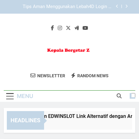
Skip
Daftar Edwinslot Online dengan Sistem yang
to
Mudah Dipahami untuk Pengguna Baru
content
Daftar Lebah4D Online dengan Sistem yang
Responsif untuk Pengalaman Lebih Praktis
Cara Menggunakan EDWINSLOT Link Alternatif
dengan Aman di Berbagai Perangkat
Tips Aman Menggunakan Lebah4D Login di
Perangkat Harian
Daftar Edwinslot Online dengan Sistem yang
Mudah Dipahami untuk Pengguna Baru
Kepala Bergetar
Nikmati Drama Dan Hiburan Favorit Anda Di
Daftar Lebah4D Online dengan Sistem yang
NEWSLETTER
RANDOM NEWS
Z
Responsif untuk Pengalaman Lebih Praktis
Kepala Bergetar Z.
MENU
ra Menggunakan EDWINSLOT Link Alternatif dengan Aman di 
HEADLINES
Month Ago