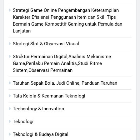
Strategi Game Online Pengembangan Keterampilan
Karakter Efisiensi Penggunaan Item dan Skill Tips
Bermain Game Kompetitif Gaming untuk Pemula dan
Lanjutan
Strategi Slot & Observasi Visual
Struktur Permainan Digital,Analisis Mekanisme
Game,Perilaku Pemain Analitis,Studi Ritme
Sistem,Observasi Permainan
Taruhan Sepak Bola, Judi Online, Panduan Taruhan
Tata Kelola & Keamanan Teknologi
Technology & Innovation
Teknologi
Teknologi & Budaya Digital