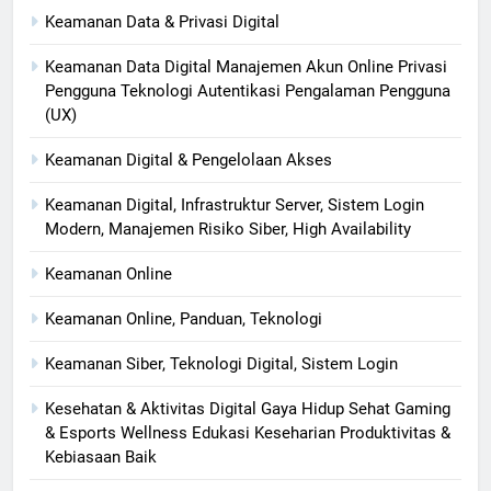
Keamanan Data & Privasi Digital
Keamanan Data Digital Manajemen Akun Online Privasi
Pengguna Teknologi Autentikasi Pengalaman Pengguna
(UX)
Keamanan Digital & Pengelolaan Akses
Keamanan Digital, Infrastruktur Server, Sistem Login
Modern, Manajemen Risiko Siber, High Availability
Keamanan Online
Keamanan Online, Panduan, Teknologi
Keamanan Siber, Teknologi Digital, Sistem Login
Kesehatan & Aktivitas Digital Gaya Hidup Sehat Gaming
& Esports Wellness Edukasi Keseharian Produktivitas &
Kebiasaan Baik