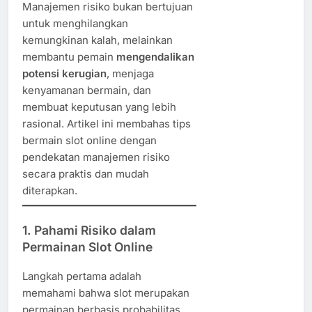
Manajemen risiko bukan bertujuan
untuk menghilangkan
kemungkinan kalah, melainkan
membantu pemain
mengendalikan
potensi kerugian
, menjaga
kenyamanan bermain, dan
membuat keputusan yang lebih
rasional. Artikel ini membahas tips
bermain slot online dengan
pendekatan manajemen risiko
secara praktis dan mudah
diterapkan.
1. Pahami Risiko dalam
Permainan Slot Online
Langkah pertama adalah
memahami bahwa slot merupakan
permainan berbasis probabilitas.