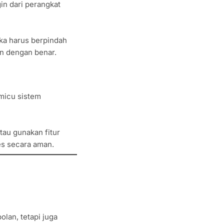
in dari perangkat
ka harus berpindah
an dengan benar.
emicu sistem
au gunakan fitur
s secara aman.
lan, tetapi juga