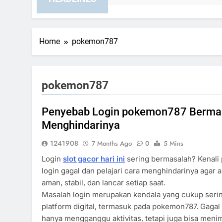
Home
pokemon787
pokemon787
Penyebab Login pokemon787 Bermas
Menghindarinya
1241908
7 Months Ago
0
5 Mins
Login
slot gacor hari ini
sering bermasalah? Kenal
login gagal dan pelajari cara menghindarinya agar 
aman, stabil, dan lancar setiap saat.
Masalah login merupakan kendala yang cukup seri
platform digital, termasuk pada pokemon787. Gagal
hanya mengganggu aktivitas, tetapi juga bisa men