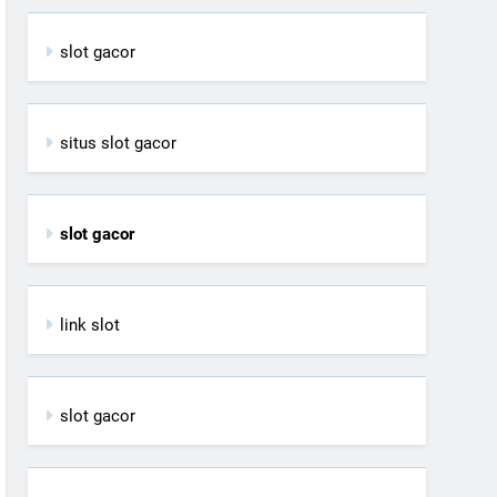
slot gacor
situs slot gacor
slot gacor
link slot
slot gacor