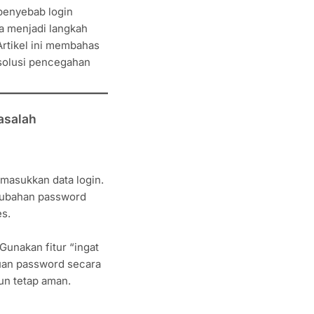
penyebab login
a menjadi langkah
Artikel ini membahas
solusi pencegahan
asalah
masukkan data login.
erubahan password
es.
unakan fitur “ingat
uan password secara
un tetap aman.