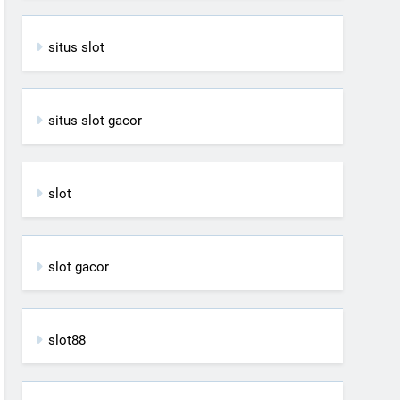
situs slot
situs slot gacor
slot
slot gacor
slot88