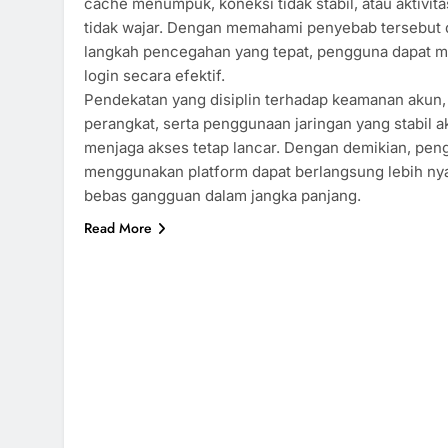
cache menumpuk, koneksi tidak stabil, atau aktivit
tidak wajar. Dengan memahami penyebab tersebut
langkah pencegahan yang tepat, pengguna dapat m
login secara efektif.
Pendekatan yang disiplin terhadap keamanan akun
perangkat, serta penggunaan jaringan yang stabil
menjaga akses tetap lancar. Dengan demikian, pen
menggunakan platform dapat berlangsung lebih ny
bebas gangguan dalam jangka panjang.
Read More