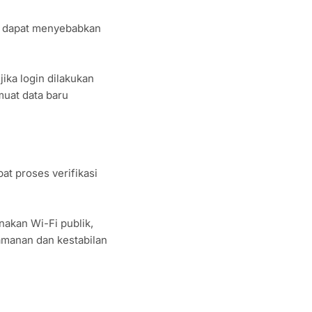
r dapat menyebabkan
ika login dilakukan
uat data baru
t proses verifikasi
nakan Wi-Fi publik,
amanan dan kestabilan