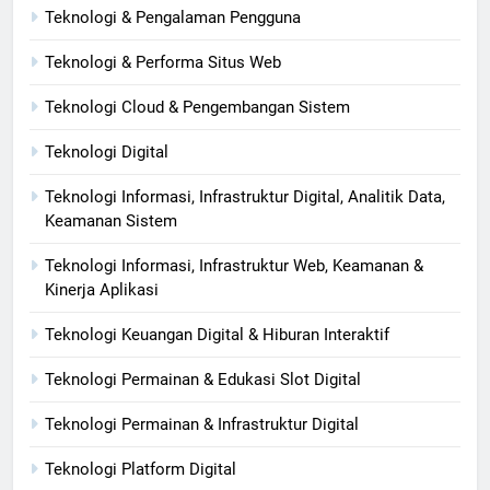
Teknologi & Pengalaman Pengguna
Teknologi & Performa Situs Web
Teknologi Cloud & Pengembangan Sistem
Teknologi Digital
Teknologi Informasi, Infrastruktur Digital, Analitik Data,
Keamanan Sistem
Teknologi Informasi, Infrastruktur Web, Keamanan &
Kinerja Aplikasi
Teknologi Keuangan Digital & Hiburan Interaktif
Teknologi Permainan & Edukasi Slot Digital
Teknologi Permainan & Infrastruktur Digital
Teknologi Platform Digital