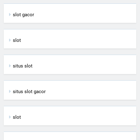
slot gacor
slot
situs slot
situs slot gacor
slot