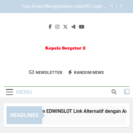
Skip
Daftar Edwinslot Online dengan Sistem yang
to
Mudah Dipahami untuk Pengguna Baru
content
Daftar Lebah4D Online dengan Sistem yang
Responsif untuk Pengalaman Lebih Praktis
Cara Menggunakan EDWINSLOT Link Alternatif
dengan Aman di Berbagai Perangkat
Tips Aman Menggunakan Lebah4D Login di
Perangkat Harian
Daftar Edwinslot Online dengan Sistem yang
Mudah Dipahami untuk Pengguna Baru
Kepala Bergetar
Nikmati Drama Dan Hiburan Favorit Anda Di
Daftar Lebah4D Online dengan Sistem yang
NEWSLETTER
RANDOM NEWS
Z
Responsif untuk Pengalaman Lebih Praktis
Kepala Bergetar Z.
MENU
ra Menggunakan EDWINSLOT Link Alternatif dengan Aman di 
HEADLINES
Month Ago