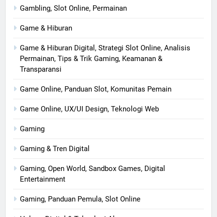
Gambling, Slot Online, Permainan
Game & Hiburan
Game & Hiburan Digital, Strategi Slot Online, Analisis
Permainan, Tips & Trik Gaming, Keamanan &
Transparansi
Game Online, Panduan Slot, Komunitas Pemain
Game Online, UX/UI Design, Teknologi Web
Gaming
Gaming & Tren Digital
Gaming, Open World, Sandbox Games, Digital
Entertainment
Gaming, Panduan Pemula, Slot Online