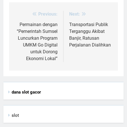
Previous:
Next:
Post
navigation
Permainan dengan
Transportasi Publik
“Pemerintah Sumsel
Terganggu Akibat
Luncurkan Program
Banjir, Ratusan
UMKM Go Digital
Perjalanan Dialihkan
untuk Dorong
Ekonomi Lokal”
dana slot gacor
slot