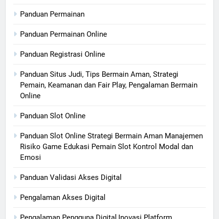
Panduan Permainan
Panduan Permainan Online
Panduan Registrasi Online
Panduan Situs Judi, Tips Bermain Aman, Strategi
Pemain, Keamanan dan Fair Play, Pengalaman Bermain
Online
Panduan Slot Online
Panduan Slot Online Strategi Bermain Aman Manajemen
Risiko Game Edukasi Pemain Slot Kontrol Modal dan
Emosi
Panduan Validasi Akses Digital
Pengalaman Akses Digital
Pengalaman Pengguna Digital,Inovasi Platform