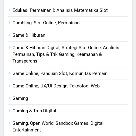
Edukasi Permainan & Analisis Matematika Slot
Gambling, Slot Online, Permainan
Game & Hiburan
Game & Hiburan Digital, Strategi Slot Online, Analisis
Permainan, Tips & Trik Gaming, Keamanan &
Transparansi
Game Online, Panduan Slot, Komunitas Pemain
Game Online, UX/UI Design, Teknologi Web
Gaming
Gaming & Tren Digital
Gaming, Open World, Sandbox Games, Digital
Entertainment