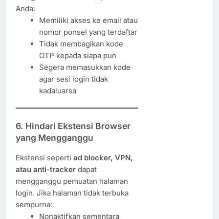
Anda:
Memiliki akses ke email atau
nomor ponsel yang terdaftar
Tidak membagikan kode
OTP kepada siapa pun
Segera memasukkan kode
agar sesi login tidak
kadaluarsa
6. Hindari Ekstensi Browser
yang Mengganggu
Ekstensi seperti
ad blocker, VPN,
atau anti-tracker
dapat
mengganggu pemuatan halaman
login. Jika halaman tidak terbuka
sempurna:
Nonaktifkan sementara