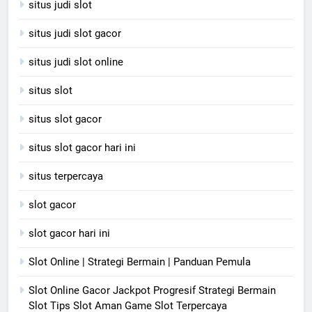
situs judi slot
situs judi slot gacor
situs judi slot online
situs slot
situs slot gacor
situs slot gacor hari ini
situs terpercaya
slot gacor
slot gacor hari ini
Slot Online | Strategi Bermain | Panduan Pemula
Slot Online Gacor Jackpot Progresif Strategi Bermain
Slot Tips Slot Aman Game Slot Terpercaya