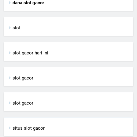
dana slot gacor
slot
slot gacor hari ini
slot gacor
slot gacor
situs slot gacor