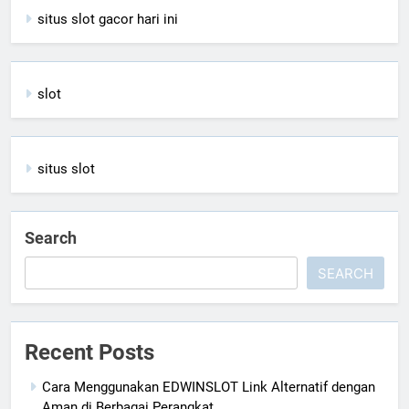
situs slot gacor hari ini
slot
situs slot
Search
SEARCH
Recent Posts
Cara Menggunakan EDWINSLOT Link Alternatif dengan
Aman di Berbagai Perangkat