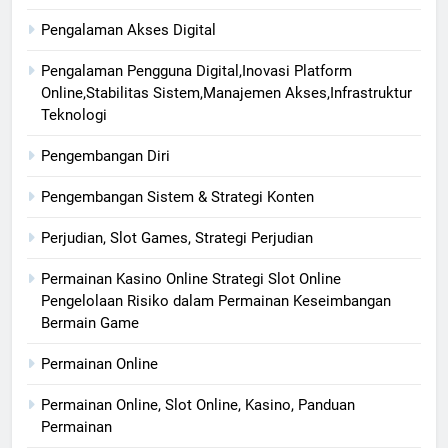
Pengalaman Akses Digital
Pengalaman Pengguna Digital,Inovasi Platform
Online,Stabilitas Sistem,Manajemen Akses,Infrastruktur
Teknologi
Pengembangan Diri
Pengembangan Sistem & Strategi Konten
Perjudian, Slot Games, Strategi Perjudian
Permainan Kasino Online Strategi Slot Online
Pengelolaan Risiko dalam Permainan Keseimbangan
Bermain Game
Permainan Online
Permainan Online, Slot Online, Kasino, Panduan
Permainan