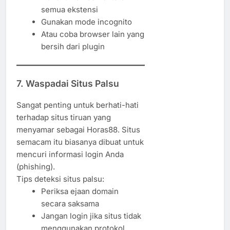
semua ekstensi
Gunakan mode incognito
Atau coba browser lain yang
bersih dari plugin
7. Waspadai Situs Palsu
Sangat penting untuk berhati-hati
terhadap situs tiruan yang
menyamar sebagai Horas88. Situs
semacam itu biasanya dibuat untuk
mencuri informasi login Anda
(phishing).
Tips deteksi situs palsu:
Periksa ejaan domain
secara saksama
Jangan login jika situs tidak
menggunakan protokol