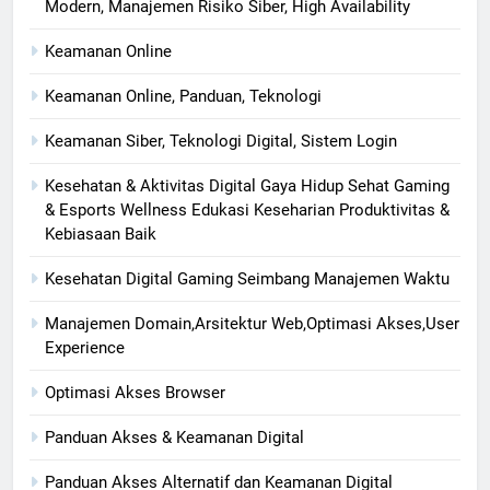
Modern, Manajemen Risiko Siber, High Availability
Keamanan Online
Keamanan Online, Panduan, Teknologi
Keamanan Siber, Teknologi Digital, Sistem Login
Kesehatan & Aktivitas Digital Gaya Hidup Sehat Gaming
& Esports Wellness Edukasi Keseharian Produktivitas &
Kebiasaan Baik
Kesehatan Digital Gaming Seimbang Manajemen Waktu
Manajemen Domain,Arsitektur Web,Optimasi Akses,User
Experience
Optimasi Akses Browser
Panduan Akses & Keamanan Digital
Panduan Akses Alternatif dan Keamanan Digital