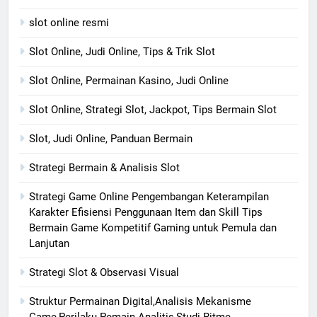
slot online resmi
Slot Online, Judi Online, Tips & Trik Slot
Slot Online, Permainan Kasino, Judi Online
Slot Online, Strategi Slot, Jackpot, Tips Bermain Slot
Slot, Judi Online, Panduan Bermain
Strategi Bermain & Analisis Slot
Strategi Game Online Pengembangan Keterampilan
Karakter Efisiensi Penggunaan Item dan Skill Tips
Bermain Game Kompetitif Gaming untuk Pemula dan
Lanjutan
Strategi Slot & Observasi Visual
Struktur Permainan Digital,Analisis Mekanisme