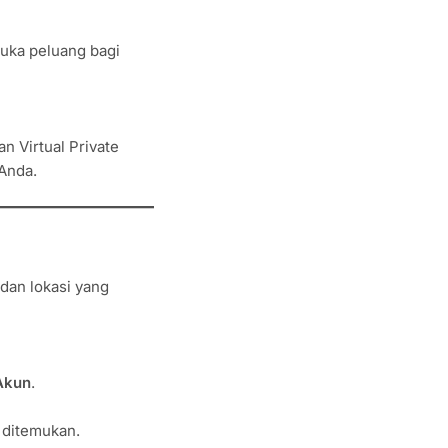
buka peluang bagi
n Virtual Private
Anda.
dan lokasi yang
 Akun
.
a ditemukan.