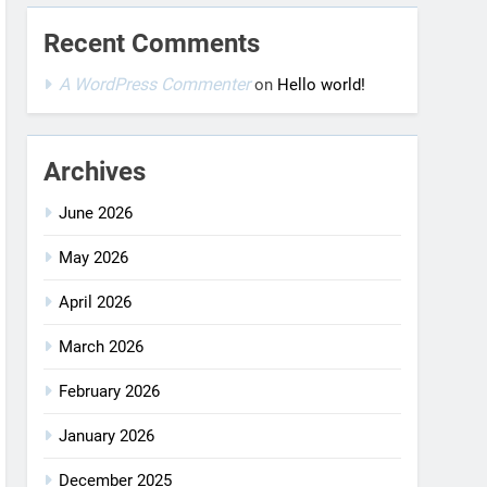
Recent Comments
A WordPress Commenter
on
Hello world!
Archives
June 2026
May 2026
April 2026
March 2026
February 2026
January 2026
December 2025