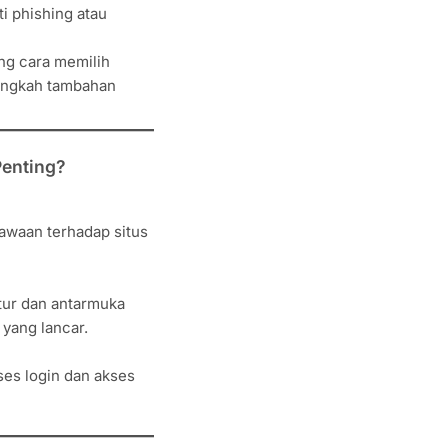
i phishing atau
ng cara memilih
langkah tambahan
Penting?
awaan terhadap situs
tur dan antarmuka
yang lancar.
es login dan akses