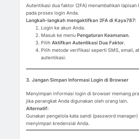
Autentikasi dua faktor (2FA) menambahkan lapisa
pada proses login Anda.
Langkah-langkah mengaktifkan 2FA di Kaya787:
Login ke akun Anda.
Masuk ke menu
Pengaturan Keamanan
.
Pilih
Aktifkan Autentikasi Dua Faktor
.
Pilih metode verifikasi seperti SMS, email, at
autentikasi.
3. Jangan Simpan Informasi Login di Browser
Menyimpan informasi login di browser memang prakt
jika perangkat Anda digunakan oleh orang lain.
Alternatif:
Gunakan pengelola kata sandi (password manager)
menyimpan kredensial Anda.