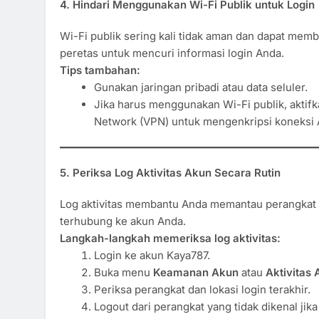
4. Hindari Menggunakan Wi-Fi Publik untuk Login
Wi-Fi publik sering kali tidak aman dan dapat mem
peretas untuk mencuri informasi login Anda.
Tips tambahan:
Gunakan jaringan pribadi atau data seluler.
Jika harus menggunakan Wi-Fi publik, aktifka
Network (VPN) untuk mengenkripsi koneksi 
5. Periksa Log Aktivitas Akun Secara Rutin
Log aktivitas membantu Anda memantau perangkat 
terhubung ke akun Anda.
Langkah-langkah memeriksa log aktivitas:
Login ke akun Kaya787.
Buka menu
Keamanan Akun
atau
Aktivitas
Periksa perangkat dan lokasi login terakhir.
Logout dari perangkat yang tidak dikenal jik