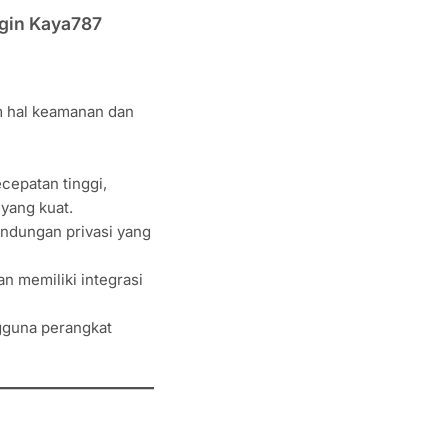
ogin Kaya787
m hal keamanan dan
epatan tinggi,
 yang kuat.
indungan privasi yang
an memiliki integrasi
ngguna perangkat