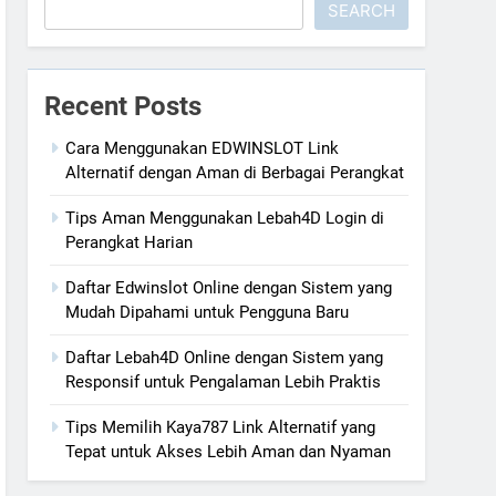
SEARCH
Recent Posts
Cara Menggunakan EDWINSLOT Link
Alternatif dengan Aman di Berbagai Perangkat
Tips Aman Menggunakan Lebah4D Login di
Perangkat Harian
Daftar Edwinslot Online dengan Sistem yang
Mudah Dipahami untuk Pengguna Baru
Daftar Lebah4D Online dengan Sistem yang
Responsif untuk Pengalaman Lebih Praktis
Tips Memilih Kaya787 Link Alternatif yang
Tepat untuk Akses Lebih Aman dan Nyaman