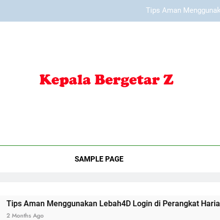
Tips Aman Menggunaka
Daftar Edwinslot Online dengan Sistem yan
Daftar Lebah4D Online dengan Sistem yang Resp
Cara Menggunakan EDWINSLOT Link Alternati
Tips Aman Menggunaka
Daftar Edwinslot Online dengan Sistem yan
ala Bergetar Z
ama Dan Hiburan Favorit Anda Di Kepala Bergetar Z.
Daftar Lebah4D Online dengan Sistem yang Resp
SAMPLE PAGE
 Menggunakan Lebah4D Login di Perangkat Harian
Daft
2 Mon