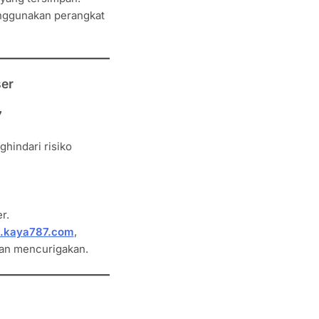
enggunakan perangkat
ser
7
hindari risiko
r.
kaya787.com
,
san mencurigakan.