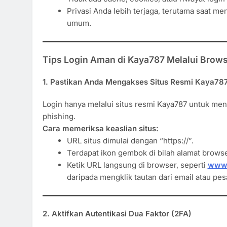
Privasi Anda lebih terjaga, terutama saat m
umum.
Tips Login Aman di Kaya787 Melalui Brow
1. Pastikan Anda Mengakses Situs Resmi Kaya78
Login hanya melalui situs resmi Kaya787 untuk meng
phishing.
Cara memeriksa keaslian situs:
URL situs dimulai dengan “https://”.
Terdapat ikon gembok di bilah alamat browse
Ketik URL langsung di browser, seperti
www.
daripada mengklik tautan dari email atau pe
2. Aktifkan Autentikasi Dua Faktor (2FA)