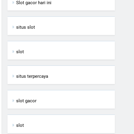
Slot gacor hari ini
situs slot
slot
situs terpercaya
slot gacor
slot