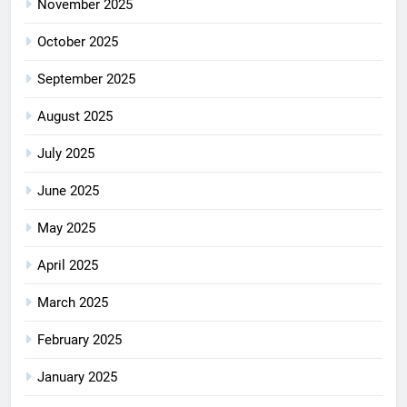
November 2025
October 2025
September 2025
August 2025
July 2025
June 2025
May 2025
April 2025
March 2025
February 2025
January 2025