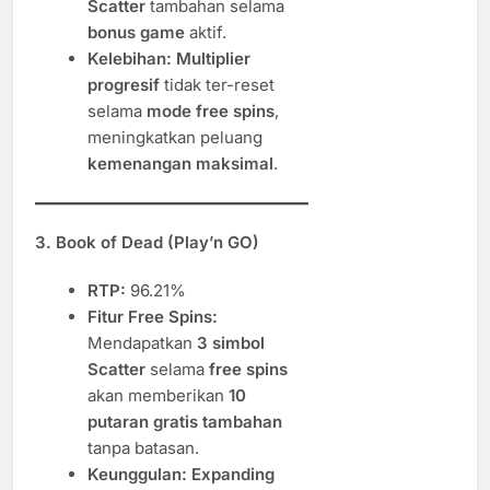
Scatter
tambahan selama
bonus game
aktif.
Kelebihan:
Multiplier
progresif
tidak ter-reset
selama
mode free spins
,
meningkatkan peluang
kemenangan maksimal
.
3.
Book of Dead (Play’n GO)
RTP:
96.21%
Fitur Free Spins:
Mendapatkan
3 simbol
Scatter
selama
free spins
akan memberikan
10
putaran gratis tambahan
tanpa batasan.
Keunggulan:
Expanding