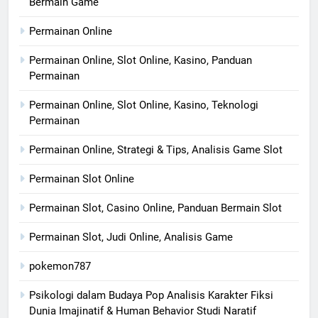
Bermain Game
Permainan Online
Permainan Online, Slot Online, Kasino, Panduan
Permainan
Permainan Online, Slot Online, Kasino, Teknologi
Permainan
Permainan Online, Strategi & Tips, Analisis Game Slot
Permainan Slot Online
Permainan Slot, Casino Online, Panduan Bermain Slot
Permainan Slot, Judi Online, Analisis Game
pokemon787
Psikologi dalam Budaya Pop Analisis Karakter Fiksi
Dunia Imajinatif & Human Behavior Studi Naratif