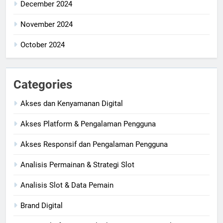
December 2024
November 2024
October 2024
Categories
Akses dan Kenyamanan Digital
Akses Platform & Pengalaman Pengguna
Akses Responsif dan Pengalaman Pengguna
Analisis Permainan & Strategi Slot
Analisis Slot & Data Pemain
Brand Digital