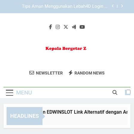
Skip
Daftar Edwinslot Online dengan Sistem yang
to
Mudah Dipahami untuk Pengguna Baru
content
Daftar Lebah4D Online dengan Sistem yang
Responsif untuk Pengalaman Lebih Praktis
Cara Menggunakan EDWINSLOT Link Alternatif
dengan Aman di Berbagai Perangkat
Tips Aman Menggunakan Lebah4D Login di
Perangkat Harian
Daftar Edwinslot Online dengan Sistem yang
Mudah Dipahami untuk Pengguna Baru
Kepala Bergetar
Nikmati Drama Dan Hiburan Favorit Anda Di
Daftar Lebah4D Online dengan Sistem yang
NEWSLETTER
RANDOM NEWS
Z
Responsif untuk Pengalaman Lebih Praktis
Kepala Bergetar Z.
MENU
ra Menggunakan EDWINSLOT Link Alternatif dengan Aman di 
HEADLINES
Month Ago