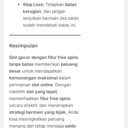
Stop Loss:
Tetapkan
batas
kerugian
, dan jangan
lanjutkan bermain jika saldo
sudah mendekati batas ini.
Kesimpulan
Slot gacor dengan fitur free spins
tanpa batas
memberikan
peluang
besar
untuk mendapatkan
kemenangan maksimal
dalam
permainan
slot online
. Dengan
memilih
slot yang tepat
,
memanfaatkan
fitur free spins
secara efektif, dan menerapkan
strategi bermain yang bijak
, Anda
bisa meningkatkan peluang
menang dan tetap menjaga
saldo