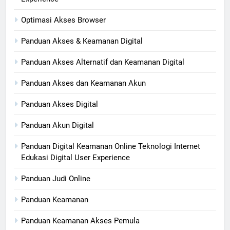
Optimasi Akses Browser
Panduan Akses & Keamanan Digital
Panduan Akses Alternatif dan Keamanan Digital
Panduan Akses dan Keamanan Akun
Panduan Akses Digital
Panduan Akun Digital
Panduan Digital Keamanan Online Teknologi Internet
Edukasi Digital User Experience
Panduan Judi Online
Panduan Keamanan
Panduan Keamanan Akses Pemula