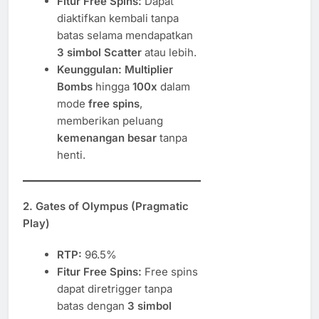
Fitur Free Spins:
Dapat
diaktifkan kembali tanpa
batas selama mendapatkan
3 simbol Scatter
atau lebih.
Keunggulan:
Multiplier
Bombs
hingga
100x
dalam
mode
free spins
,
memberikan peluang
kemenangan besar
tanpa
henti.
2.
Gates of Olympus (Pragmatic
Play)
RTP:
96.5%
Fitur Free Spins:
Free spins
dapat diretrigger tanpa
batas dengan
3 simbol