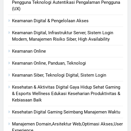
Pengguna Teknologi Autentikasi Pengalaman Pengguna
(UX)
Keamanan Digital & Pengelolaan Akses
Keamanan Digital, Infrastruktur Server, Sistem Login
Modern, Manajemen Risiko Siber, High Availability
Keamanan Online
Keamanan Online, Panduan, Teknologi
Keamanan Siber, Teknologi Digital, Sistem Login
Kesehatan & Aktivitas Digital Gaya Hidup Sehat Gaming
& Esports Wellness Edukasi Keseharian Produktivitas &
Kebiasaan Baik
Kesehatan Digital Gaming Seimbang Manajemen Waktu
Manajemen Domain,Arsitektur Web,Optimasi Akses,User
Experience