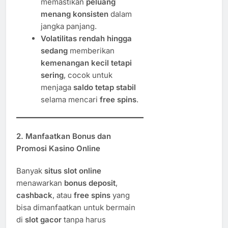
memastikan
peluang
menang konsisten
dalam
jangka panjang.
Volatilitas rendah hingga
sedang
memberikan
kemenangan kecil tetapi
sering
, cocok untuk
menjaga
saldo tetap stabil
selama mencari
free spins
.
2.
Manfaatkan Bonus dan
Promosi Kasino Online
Banyak
situs slot online
menawarkan
bonus deposit
,
cashback
, atau
free spins
yang
bisa dimanfaatkan untuk bermain
di
slot gacor
tanpa harus