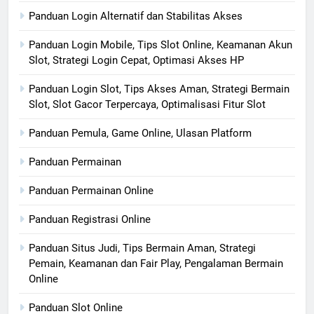
Panduan Login Alternatif dan Stabilitas Akses
Panduan Login Mobile, Tips Slot Online, Keamanan Akun
Slot, Strategi Login Cepat, Optimasi Akses HP
Panduan Login Slot, Tips Akses Aman, Strategi Bermain
Slot, Slot Gacor Terpercaya, Optimalisasi Fitur Slot
Panduan Pemula, Game Online, Ulasan Platform
Panduan Permainan
Panduan Permainan Online
Panduan Registrasi Online
Panduan Situs Judi, Tips Bermain Aman, Strategi
Pemain, Keamanan dan Fair Play, Pengalaman Bermain
Online
Panduan Slot Online