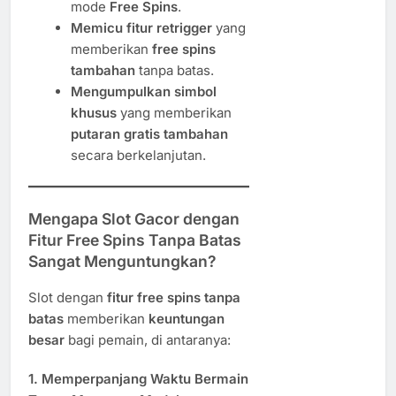
mode
Free Spins
.
Memicu fitur retrigger
yang
memberikan
free spins
tambahan
tanpa batas.
Mengumpulkan simbol
khusus
yang memberikan
putaran gratis tambahan
secara berkelanjutan.
Mengapa Slot Gacor dengan
Fitur Free Spins Tanpa Batas
Sangat Menguntungkan?
Slot dengan
fitur free spins tanpa
batas
memberikan
keuntungan
besar
bagi pemain, di antaranya:
1.
Memperpanjang Waktu Bermain