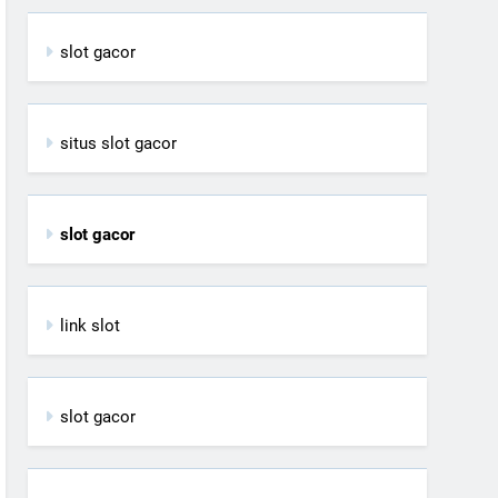
slot gacor
situs slot gacor
slot gacor
link slot
slot gacor