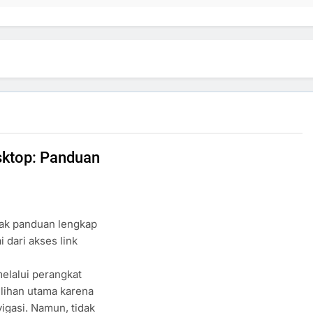
sktop: Panduan
mak panduan lengkap
 dari akses link
elalui perangkat
ilihan utama karena
igasi. Namun, tidak