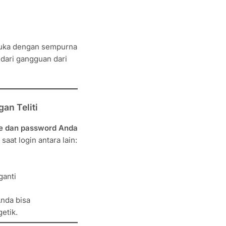
rbuka dengan sempurna
dari gangguan dari
an Teliti
e dan password Anda
saat login antara lain:
anti
Anda bisa
etik.