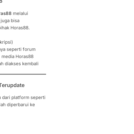
8
oras88
melalui
 juga bisa
pihak Horas88.
ripsi)
ya seperti forum
l media Horas88
ah diakses kembali
Terupdate
dari platform seperti
lah diperbarui ke