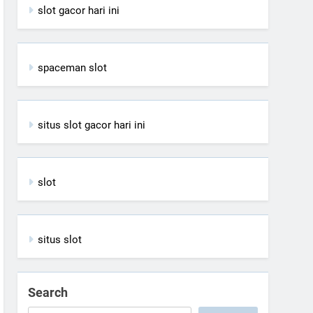
slot gacor hari ini
spaceman slot
situs slot gacor hari ini
slot
situs slot
Search