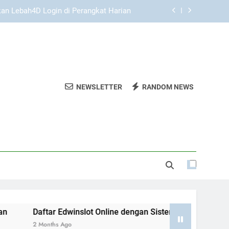
n Lebah4D Login di Perangkat Harian
g Mudah Dipahami untuk Pengguna Baru
onsif untuk Pengalaman Lebih Praktis
f dengan Aman di Berbagai Perangkat
NEWSLETTER
RANDOM NEWS
n Lebah4D Login di Perangkat Harian
g Mudah Dipahami untuk Pengguna Baru
onsif untuk Pengalaman Lebih Praktis
ftar Edwinslot Online dengan Sistem yang Mudah Dipahami un
onths Ago