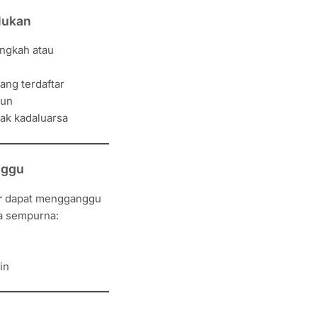
rlukan
angkah atau
ang terdaftar
pun
ak kadaluarsa
nggu
r
dapat mengganggu
ka sempurna:
in