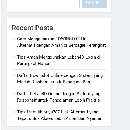
SEARCH
Recent Posts
Cara Menggunakan EDWINSLOT Link
Alternatif dengan Aman di Berbagai Perangkat
Tips Aman Menggunakan Lebah4D Login di
Perangkat Harian
Daftar Edwinslot Online dengan Sistem yang
Mudah Dipahami untuk Pengguna Baru
Daftar Lebah4D Online dengan Sistem yang
Responsif untuk Pengalaman Lebih Praktis
Tips Memilih Kaya787 Link Alternatif yang
Tepat untuk Akses Lebih Aman dan Nyaman