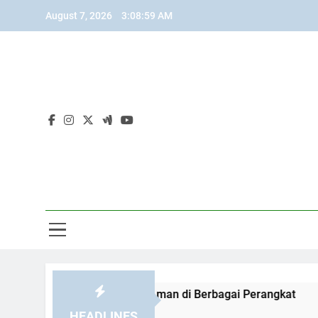
Skip
August 7, 2026
3:09:00 AM
to
content
Kep
Nikmati Dr
ternatif dengan Aman di Berbagai Perangkat
Tips Ama
2 Months A
HEADLINES