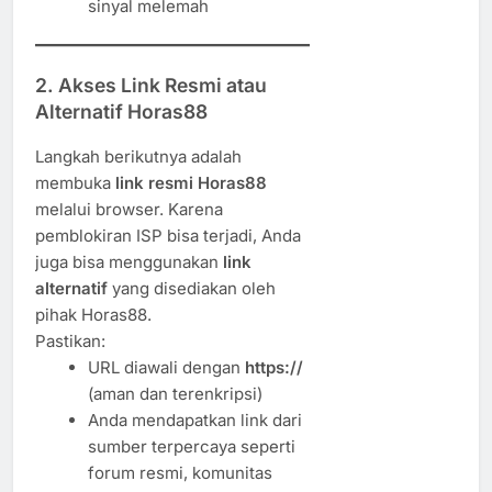
sinyal melemah
2. Akses Link Resmi atau
Alternatif Horas88
Langkah berikutnya adalah
membuka
link resmi Horas88
melalui browser. Karena
pemblokiran ISP bisa terjadi, Anda
juga bisa menggunakan
link
alternatif
yang disediakan oleh
pihak Horas88.
Pastikan:
URL diawali dengan
https://
(aman dan terenkripsi)
Anda mendapatkan link dari
sumber terpercaya seperti
forum resmi, komunitas