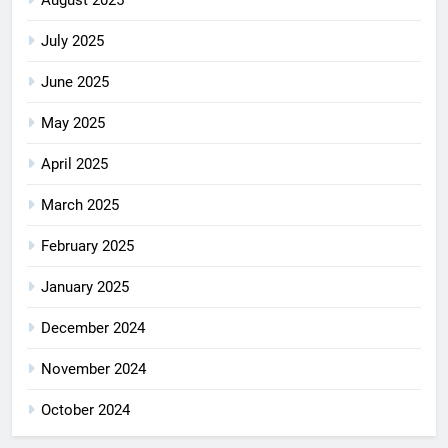
August 2025
July 2025
June 2025
May 2025
April 2025
March 2025
February 2025
January 2025
December 2024
November 2024
October 2024