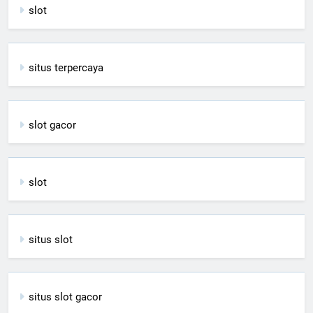
slot
situs terpercaya
slot gacor
slot
situs slot
situs slot gacor