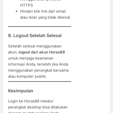
HTTPS
Hindari klik link dari email
atau iklan yang tidak dikenal
8. Logout Setelah Selesai
Setelah selesai menggunakan
akun,
logout dari akun Horas88
untuk menjaga keamanan
informasi Anda, terlebih jika Anda
menggunakan perangkat bersama
atau komputer publik.
Kesimpulan
Login ke Horas88 melalui
perangkat desktop bisa dilakukan