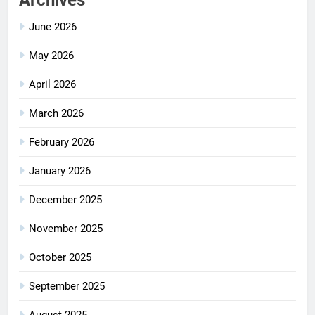
Archives
June 2026
May 2026
April 2026
March 2026
February 2026
January 2026
December 2025
November 2025
October 2025
September 2025