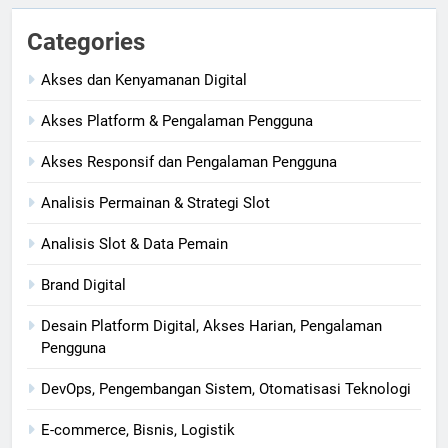
Categories
Akses dan Kenyamanan Digital
Akses Platform & Pengalaman Pengguna
Akses Responsif dan Pengalaman Pengguna
Analisis Permainan & Strategi Slot
Analisis Slot & Data Pemain
Brand Digital
Desain Platform Digital, Akses Harian, Pengalaman
Pengguna
DevOps, Pengembangan Sistem, Otomatisasi Teknologi
E-commerce, Bisnis, Logistik