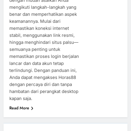
dengan mudah asalkan Anda
mengikuti langkah-langkah yang
benar dan memperhatikan aspek
keamanannya. Mulai dari
memastikan koneksi internet
stabil, menggunakan link resmi,
hingga menghindari situs palsu—
semuanya penting untuk
memastikan proses login berjalan
lancar dan data akun tetap
terlindungi. Dengan panduan ini,
Anda dapat mengakses Horas88
dengan percaya diri dan tanpa
hambatan dari perangkat desktop
kapan saja.
Read More