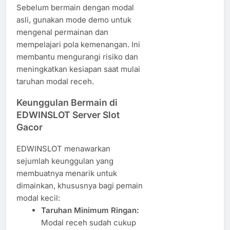
Sebelum bermain dengan modal
asli, gunakan mode demo untuk
mengenal permainan dan
mempelajari pola kemenangan. Ini
membantu mengurangi risiko dan
meningkatkan kesiapan saat mulai
taruhan modal receh.
Keunggulan Bermain di
EDWINSLOT Server Slot
Gacor
EDWINSLOT menawarkan
sejumlah keunggulan yang
membuatnya menarik untuk
dimainkan, khususnya bagi pemain
modal kecil:
Taruhan Minimum Ringan:
Modal receh sudah cukup