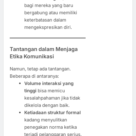
bagi mereka yang baru
bergabung atau memiliki
keterbatasan dalam
mengekspresikan diri.
Tantangan dalam Menjaga
Etika Komunikasi
Namun, tetap ada tantangan.
Beberapa di antaranya:
Volume interaksi yang
tinggi
bisa memicu
kesalahpahaman jika tidak
dikelola dengan baik.
Ketiadaan struktur formal
kadang menyulitkan
penegakan norma ketika
terjadi pelanggaran serius.