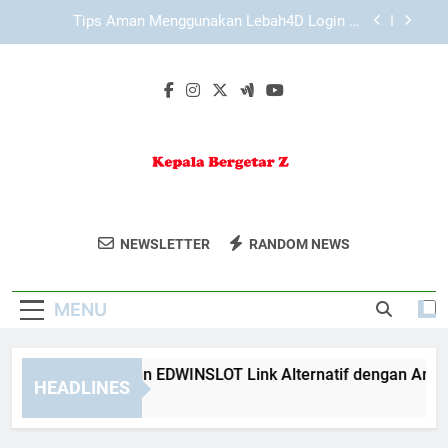
Skip
Daftar Edwinslot Online dengan Sistem yang
to
Mudah Dipahami untuk Pengguna Baru
content
Daftar Lebah4D Online dengan Sistem yang
Responsif untuk Pengalaman Lebih Praktis
Cara Menggunakan EDWINSLOT Link Alternatif
dengan Aman di Berbagai Perangkat
Tips Aman Menggunakan Lebah4D Login di
Perangkat Harian
Daftar Edwinslot Online dengan Sistem yang
Mudah Dipahami untuk Pengguna Baru
Kepala Bergetar
Nikmati Drama Dan Hiburan Favorit Anda Di
Daftar Lebah4D Online dengan Sistem yang
NEWSLETTER
RANDOM NEWS
Z
Responsif untuk Pengalaman Lebih Praktis
Kepala Bergetar Z.
MENU
ra Menggunakan EDWINSLOT Link Alternatif dengan Aman di 
HEADLINES
onth Ago