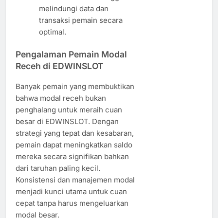
melindungi data dan
transaksi pemain secara
optimal.
Pengalaman Pemain Modal
Receh di EDWINSLOT
Banyak pemain yang membuktikan
bahwa modal receh bukan
penghalang untuk meraih cuan
besar di EDWINSLOT. Dengan
strategi yang tepat dan kesabaran,
pemain dapat meningkatkan saldo
mereka secara signifikan bahkan
dari taruhan paling kecil.
Konsistensi dan manajemen modal
menjadi kunci utama untuk cuan
cepat tanpa harus mengeluarkan
modal besar.