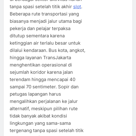
tanpa spasi setelah titik akhir
slot
.
Beberapa rute transportasi yang
biasanya menjadi jalur utama bagi
pekerja dan pelajar terpaksa
ditutup sementara karena
ketinggian air terlalu besar untuk
dilalui kendaraan. Bus kota, angkot,
hingga layanan TransJakarta
menghentikan operasional di
sejumlah koridor karena jalan
terendam hingga mencapai 40
sampai 70 sentimeter. Sopir dan
petugas lapangan harus
mengalihkan perjalanan ke jalur
alternatif, meskipun pilihan rute
tidak banyak akibat kondisi
lingkungan yang sama-sama
tergenang tanpa spasi setelah titik