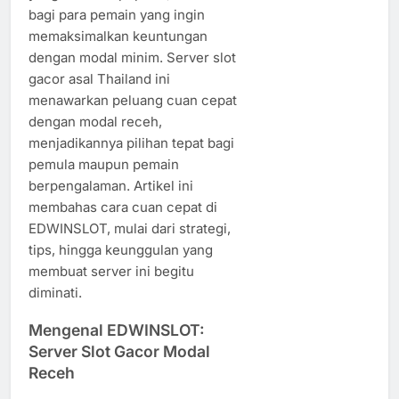
bagi para pemain yang ingin
memaksimalkan keuntungan
dengan modal minim. Server slot
gacor asal Thailand ini
menawarkan peluang cuan cepat
dengan modal receh,
menjadikannya pilihan tepat bagi
pemula maupun pemain
berpengalaman. Artikel ini
membahas cara cuan cepat di
EDWINSLOT, mulai dari strategi,
tips, hingga keunggulan yang
membuat server ini begitu
diminati.
Mengenal EDWINSLOT:
Server Slot Gacor Modal
Receh