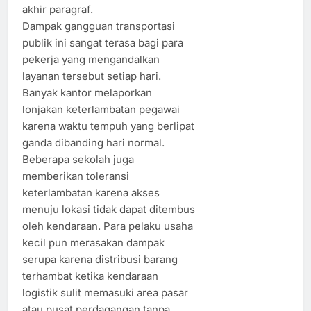
akhir paragraf.
Dampak gangguan transportasi
publik ini sangat terasa bagi para
pekerja yang mengandalkan
layanan tersebut setiap hari.
Banyak kantor melaporkan
lonjakan keterlambatan pegawai
karena waktu tempuh yang berlipat
ganda dibanding hari normal.
Beberapa sekolah juga
memberikan toleransi
keterlambatan karena akses
menuju lokasi tidak dapat ditembus
oleh kendaraan. Para pelaku usaha
kecil pun merasakan dampak
serupa karena distribusi barang
terhambat ketika kendaraan
logistik sulit memasuki area pasar
atau pusat perdagangan tanpa