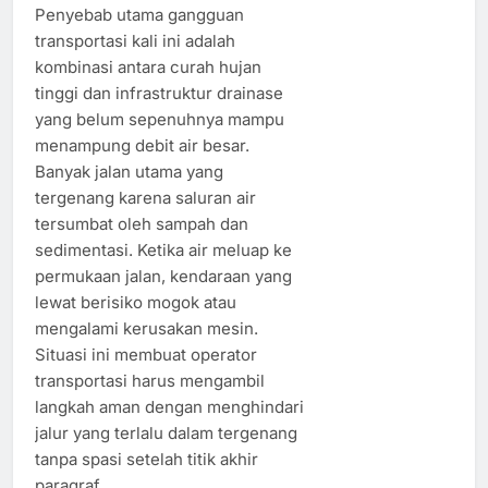
Penyebab utama gangguan
transportasi kali ini adalah
kombinasi antara curah hujan
tinggi dan infrastruktur drainase
yang belum sepenuhnya mampu
menampung debit air besar.
Banyak jalan utama yang
tergenang karena saluran air
tersumbat oleh sampah dan
sedimentasi. Ketika air meluap ke
permukaan jalan, kendaraan yang
lewat berisiko mogok atau
mengalami kerusakan mesin.
Situasi ini membuat operator
transportasi harus mengambil
langkah aman dengan menghindari
jalur yang terlalu dalam tergenang
tanpa spasi setelah titik akhir
paragraf.