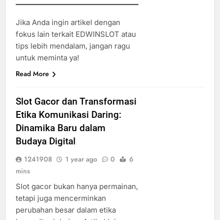
Jika Anda ingin artikel dengan
fokus lain terkait EDWINSLOT atau
tips lebih mendalam, jangan ragu
untuk meminta ya!
Read More
Slot Gacor dan Transformasi
Etika Komunikasi Daring:
Dinamika Baru dalam
Budaya Digital
1241908
1 year ago
0
6
mins
Slot gacor bukan hanya permainan,
tetapi juga mencerminkan
perubahan besar dalam etika