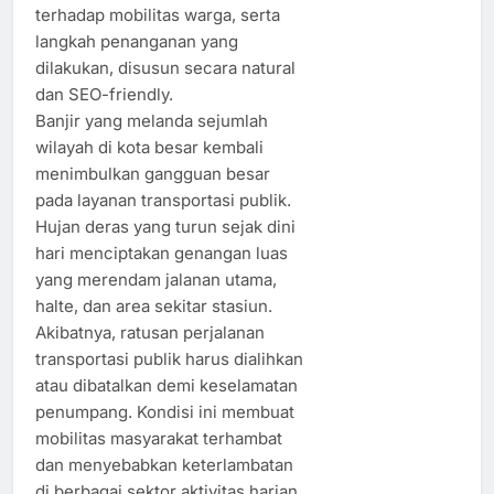
terhadap mobilitas warga, serta
langkah penanganan yang
dilakukan, disusun secara natural
dan SEO-friendly.
Banjir yang melanda sejumlah
wilayah di kota besar kembali
menimbulkan gangguan besar
pada layanan transportasi publik.
Hujan deras yang turun sejak dini
hari menciptakan genangan luas
yang merendam jalanan utama,
halte, dan area sekitar stasiun.
Akibatnya, ratusan perjalanan
transportasi publik harus dialihkan
atau dibatalkan demi keselamatan
penumpang. Kondisi ini membuat
mobilitas masyarakat terhambat
dan menyebabkan keterlambatan
di berbagai sektor aktivitas harian