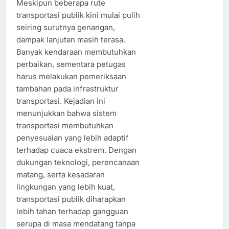
Meskipun beberapa rute
transportasi publik kini mulai pulih
seiring surutnya genangan,
dampak lanjutan masih terasa.
Banyak kendaraan membutuhkan
perbaikan, sementara petugas
harus melakukan pemeriksaan
tambahan pada infrastruktur
transportasi. Kejadian ini
menunjukkan bahwa sistem
transportasi membutuhkan
penyesuaian yang lebih adaptif
terhadap cuaca ekstrem. Dengan
dukungan teknologi, perencanaan
matang, serta kesadaran
lingkungan yang lebih kuat,
transportasi publik diharapkan
lebih tahan terhadap gangguan
serupa di masa mendatang tanpa