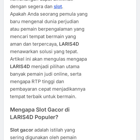
dengan segera dan
slot
.
Apakah Anda seorang pemula yang
baru mengenal dunia perjudian
atau pemain berpengalaman yang
mencari tempat bermain yang
aman dan terpercaya,
LARIS4D
menawarkan solusi yang tepat.
Artikel ini akan mengulas mengapa
LARIS4D
menjadi pilihan utama
banyak pemain judi online, serta
mengapa RTP tinggi dan
pembayaran cepat menjadikannya
tempat terbaik untuk bermain.
Mengapa Slot Gacor di
LARIS4D Populer?
Slot gacor
adalah istilah yang
sering digunakan oleh pemain