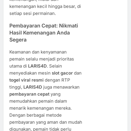
kemenangan kecil hingga besar, di
setiap sesi permainan.
Pembayaran Cepat: Nikmati
Hasil Kemenangan Anda
Segera
Keamanan dan kenyamanan
pemain selalu menjadi prioritas
utama di
LARIS4D
. Selain
menyediakan mesin
slot gacor
dan
togel viral resmi
dengan RTP
tinggi,
LARIS4D
juga menawarkan
pembayaran cepat
yang
memudahkan pemain dalam
menarik kemenangan mereka.
Dengan berbagai metode
pembayaran yang aman dan mudah
digunakan, pemain tidak perlu