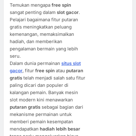
Temukan mengapa
free spin
sangat penting dalam
slot gacor
.
Pelajari bagaimana fitur putaran
gratis meningkatkan peluang
kemenangan, memaksimalkan
hadiah, dan memberikan
pengalaman bermain yang lebih
seru.
Dalam dunia permainan
situs
slot
gacor
, fitur
free spin
atau
putaran
gratis
telah menjadi salah satu fitur
paling dicari dan populer di
kalangan pemain. Banyak mesin
slot modern kini menawarkan
putaran gratis
sebagai bagian dari
mekanisme permainan untuk
memberi pemain kesempatan
mendapatkan
hadiah lebih besar