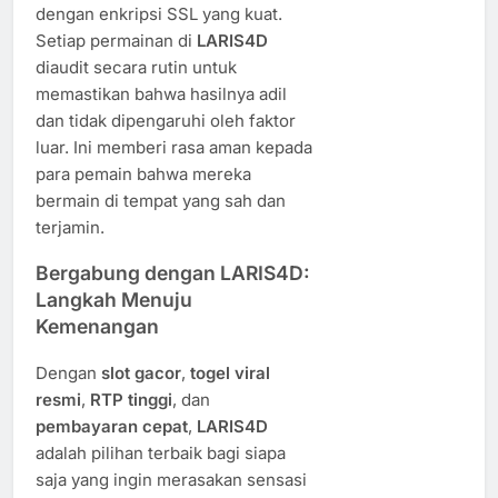
dengan enkripsi SSL yang kuat.
Setiap permainan di
LARIS4D
diaudit secara rutin untuk
memastikan bahwa hasilnya adil
dan tidak dipengaruhi oleh faktor
luar. Ini memberi rasa aman kepada
para pemain bahwa mereka
bermain di tempat yang sah dan
terjamin.
Bergabung dengan LARIS4D:
Langkah Menuju
Kemenangan
Dengan
slot gacor
,
togel viral
resmi
,
RTP tinggi
, dan
pembayaran cepat
,
LARIS4D
adalah pilihan terbaik bagi siapa
saja yang ingin merasakan sensasi