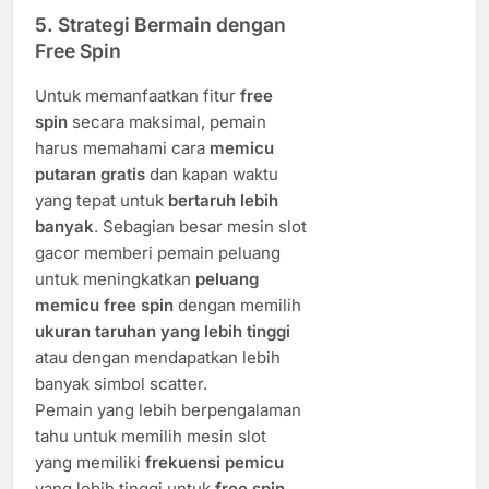
5.
Strategi Bermain dengan
Free Spin
Untuk memanfaatkan fitur
free
spin
secara maksimal, pemain
harus memahami cara
memicu
putaran gratis
dan kapan waktu
yang tepat untuk
bertaruh lebih
banyak
. Sebagian besar mesin slot
gacor memberi pemain peluang
untuk meningkatkan
peluang
memicu free spin
dengan memilih
ukuran taruhan yang lebih tinggi
atau dengan mendapatkan lebih
banyak simbol scatter.
Pemain yang lebih berpengalaman
tahu untuk memilih mesin slot
yang memiliki
frekuensi pemicu
yang lebih tinggi untuk
free spin