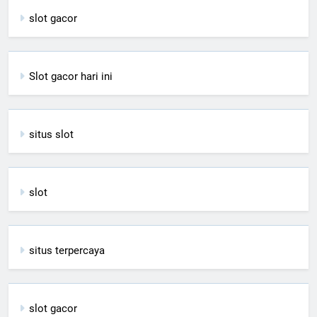
slot gacor
Slot gacor hari ini
situs slot
slot
situs terpercaya
slot gacor