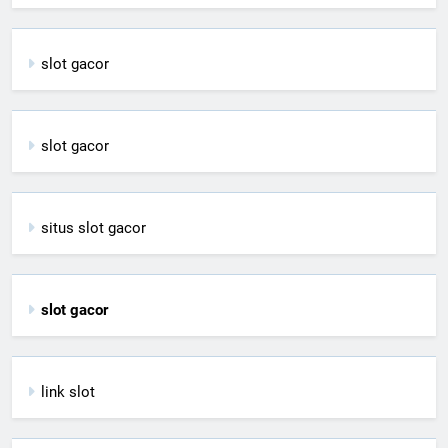
slot gacor
slot gacor
situs slot gacor
slot gacor
link slot