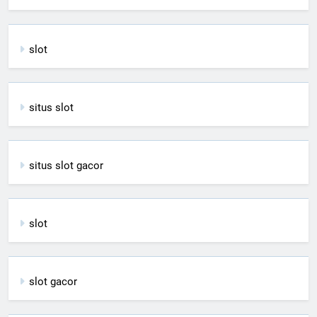
slot
situs slot
situs slot gacor
slot
slot gacor