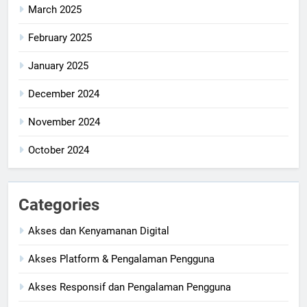
March 2025
February 2025
January 2025
December 2024
November 2024
October 2024
Categories
Akses dan Kenyamanan Digital
Akses Platform & Pengalaman Pengguna
Akses Responsif dan Pengalaman Pengguna