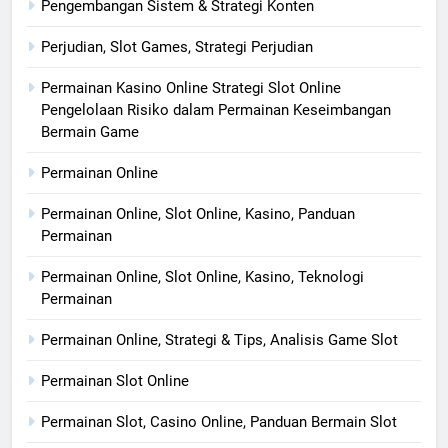
Pengembangan Sistem & Strategi Konten
Perjudian, Slot Games, Strategi Perjudian
Permainan Kasino Online Strategi Slot Online
Pengelolaan Risiko dalam Permainan Keseimbangan
Bermain Game
Permainan Online
Permainan Online, Slot Online, Kasino, Panduan
Permainan
Permainan Online, Slot Online, Kasino, Teknologi
Permainan
Permainan Online, Strategi & Tips, Analisis Game Slot
Permainan Slot Online
Permainan Slot, Casino Online, Panduan Bermain Slot