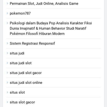
Permainan Slot, Judi Online, Analisis Game
pokemon787
Psikologi dalam Budaya Pop Analisis Karakter Fiksi
Dunia Imajinatif & Human Behavior Studi Naratif
Pokémon Filosofi Hiburan Modern
Sistem Registrasi Responsif
situs judi
situs judi slot
situs judi slot gacor
situs judi slot online
situs slot
situs slot gacor