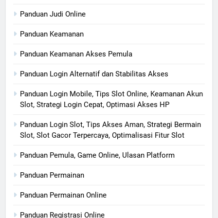
Panduan Judi Online
Panduan Keamanan
Panduan Keamanan Akses Pemula
Panduan Login Alternatif dan Stabilitas Akses
Panduan Login Mobile, Tips Slot Online, Keamanan Akun
Slot, Strategi Login Cepat, Optimasi Akses HP
Panduan Login Slot, Tips Akses Aman, Strategi Bermain
Slot, Slot Gacor Terpercaya, Optimalisasi Fitur Slot
Panduan Pemula, Game Online, Ulasan Platform
Panduan Permainan
Panduan Permainan Online
Panduan Registrasi Online