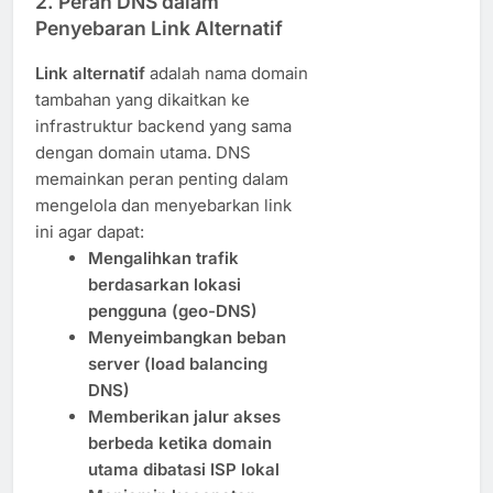
2. Peran DNS dalam
Penyebaran Link Alternatif
Link alternatif
adalah nama domain
tambahan yang dikaitkan ke
infrastruktur backend yang sama
dengan domain utama. DNS
memainkan peran penting dalam
mengelola dan menyebarkan link
ini agar dapat:
Mengalihkan trafik
berdasarkan lokasi
pengguna (geo-DNS)
Menyeimbangkan beban
server (load balancing
DNS)
Memberikan jalur akses
berbeda ketika domain
utama dibatasi ISP lokal