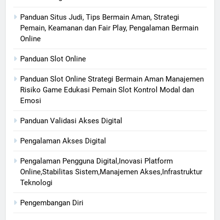
Panduan Situs Judi, Tips Bermain Aman, Strategi
Pemain, Keamanan dan Fair Play, Pengalaman Bermain
Online
Panduan Slot Online
Panduan Slot Online Strategi Bermain Aman Manajemen
Risiko Game Edukasi Pemain Slot Kontrol Modal dan
Emosi
Panduan Validasi Akses Digital
Pengalaman Akses Digital
Pengalaman Pengguna Digital,Inovasi Platform
Online,Stabilitas Sistem,Manajemen Akses,Infrastruktur
Teknologi
Pengembangan Diri