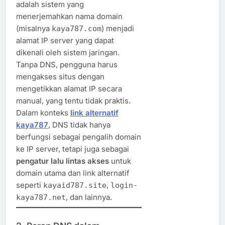
adalah sistem yang
menerjemahkan nama domain
(misalnya
) menjadi
kaya787.com
alamat IP server yang dapat
dikenali oleh sistem jaringan.
Tanpa DNS, pengguna harus
mengakses situs dengan
mengetikkan alamat IP secara
manual, yang tentu tidak praktis.
Dalam konteks
link alternatif
kaya787
, DNS tidak hanya
berfungsi sebagai pengalih domain
ke IP server, tetapi juga sebagai
pengatur lalu lintas akses
untuk
domain utama dan link alternatif
seperti
,
kayaid787.site
login-
, dan lainnya.
kaya787.net