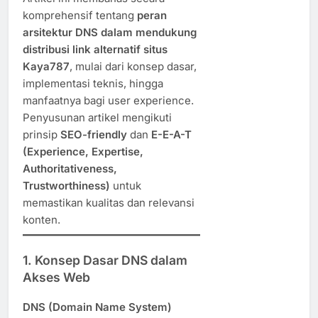
komprehensif tentang
peran
arsitektur DNS dalam mendukung
distribusi link alternatif situs
Kaya787
, mulai dari konsep dasar,
implementasi teknis, hingga
manfaatnya bagi user experience.
Penyusunan artikel mengikuti
prinsip
SEO-friendly
dan
E-E-A-T
(Experience, Expertise,
Authoritativeness,
Trustworthiness)
untuk
memastikan kualitas dan relevansi
konten.
1. Konsep Dasar DNS dalam
Akses Web
DNS (Domain Name System)