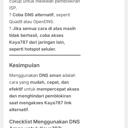
cukup untuk melewati pemblokiran
ISP.
?
Coba DNS alternatif
, seperti
Quad9 atau OpenDNS.
?
Jika semua cara di atas masih
tidak berhasil, coba akses
Kaya787 dari jaringan lain,
seperti hotspot seluler.
Kesimpulan
Menggunakan
DNS aman
adalah
cara yang
mudah, cepat, dan
efektif
untuk
mempercepat akses
dan menghindari pemblokiran
saat mengakses Kaya787 link
alternatif
.
Checklist Menggunakan DNS