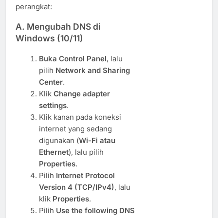
perangkat:
A. Mengubah DNS di
Windows (10/11)
Buka Control Panel
, lalu
pilih
Network and Sharing
Center
.
Klik
Change adapter
settings
.
Klik kanan pada koneksi
internet yang sedang
digunakan (
Wi-Fi atau
Ethernet
), lalu pilih
Properties
.
Pilih
Internet Protocol
Version 4 (TCP/IPv4)
, lalu
klik
Properties
.
Pilih
Use the following DNS