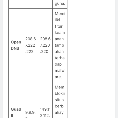
guna.
Memi
liki
fitur
keam
208.6
208.6
anan
Open
7.222
7.220
tamb
DNS
.222
.220
ahan
terha
dap
malw
are.
Mem
blokir
situs
berb
Quad
149.11
9.9.9.
ahay
9
2.112.