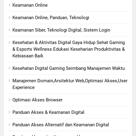
Keamanan Online
Keamanan Online, Panduan, Teknologi
Keamanan Siber, Teknologi Digital, Sistem Login
Kesehatan & Aktivitas Digital Gaya Hidup Sehat Gaming
& Esports Wellness Edukasi Keseharian Produktivitas &
Kebiasaan Baik
Kesehatan Digital Gaming Seimbang Manajemen Waktu
Manajemen Domain,Arsitektur Web,Optimasi Akses,User
Experience
Optimasi Akses Browser
Panduan Akses & Keamanan Digital
Panduan Akses Alternatif dan Keamanan Digital