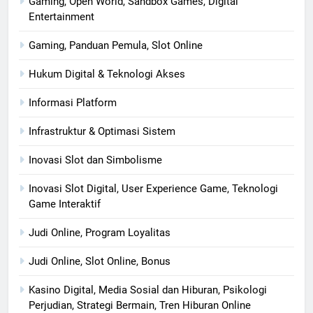
Gaming, Open World, Sandbox Games, Digital
Entertainment
Gaming, Panduan Pemula, Slot Online
Hukum Digital & Teknologi Akses
Informasi Platform
Infrastruktur & Optimasi Sistem
Inovasi Slot dan Simbolisme
Inovasi Slot Digital, User Experience Game, Teknologi
Game Interaktif
Judi Online, Program Loyalitas
Judi Online, Slot Online, Bonus
Kasino Digital, Media Sosial dan Hiburan, Psikologi
Perjudian, Strategi Bermain, Tren Hiburan Online