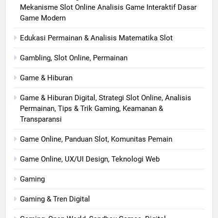
Mekanisme Slot Online Analisis Game Interaktif Dasar
Game Modern
Edukasi Permainan & Analisis Matematika Slot
Gambling, Slot Online, Permainan
Game & Hiburan
Game & Hiburan Digital, Strategi Slot Online, Analisis
Permainan, Tips & Trik Gaming, Keamanan &
Transparansi
Game Online, Panduan Slot, Komunitas Pemain
Game Online, UX/UI Design, Teknologi Web
Gaming
Gaming & Tren Digital