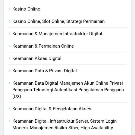
Kasino Online
Kasino Online, Slot Online, Strategi Permainan
Keamanan & Manajemen Infrastruktur Digital
Keamanan & Permainan Online
Keamanan Akses Digital
Keamanan Data & Privasi Digital
Keamanan Data Digital Manajemen Akun Online Privasi
Pengguna Teknologi Autentikasi Pengalaman Pengguna
(UX)
Keamanan Digital & Pengelolaan Akses
Keamanan Digital, Infrastruktur Server, Sistem Login
Modern, Manajemen Risiko Siber, High Availability