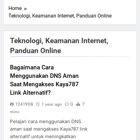
Home
Teknologi, Keamanan Internet, Panduan Online
Teknologi, Keamanan Internet,
Panduan Online
Bagaimana Cara
Menggunakan DNS Aman
Saat Mengakses Kaya787
Link Alternatif?
1241908
1 year ago
0
7
mins
Pelajari cara menggunakan DNS
aman saat mengakses Kaya787 link
alternatif untuk meningkatkan