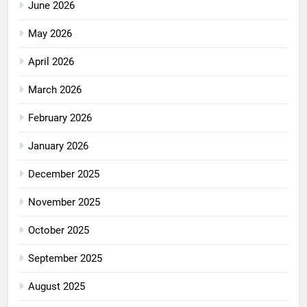
June 2026
May 2026
April 2026
March 2026
February 2026
January 2026
December 2025
November 2025
October 2025
September 2025
August 2025