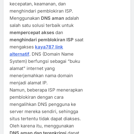
kecepatan, keamanan, dan
menghindari pemblokiran ISP.
Menggunakan
DNS aman
adalah
salah satu solusi terbaik untuk
mempercepat akses
dan
menghindari pemblokiran ISP
saat
mengakses
kaya787 link
alternatif
. DNS (Domain Name
System) berfungsi sebagai “buku
alamat” internet yang
menerjemahkan nama domain
menjadi alamat IP.
Namun, beberapa ISP menerapkan
pemblokiran dengan cara
mengalihkan DNS pengguna ke
server mereka sendiri, sehingga
situs tertentu tidak dapat diakses.
Oleh karena itu, menggunakan
DNS aman dan terenkripsi
dapat