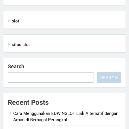
slot
situs slot
Search
SEARCH
Recent Posts
Cara Menggunakan EDWINSLOT Link Alternatif dengan
Aman di Berbagai Perangkat