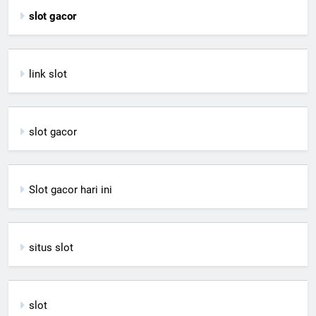
slot gacor
link slot
slot gacor
Slot gacor hari ini
situs slot
slot