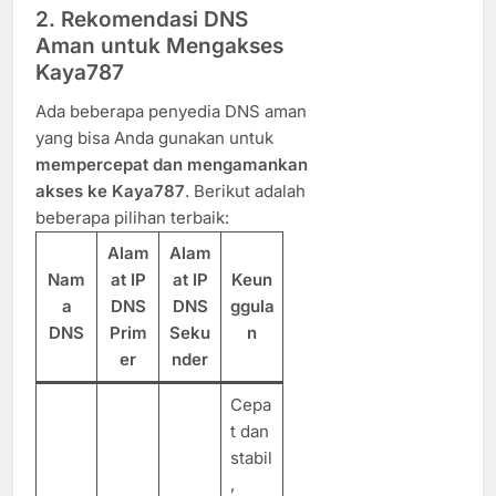
2. Rekomendasi DNS
Aman untuk Mengakses
Kaya787
Ada beberapa penyedia DNS aman
yang bisa Anda gunakan untuk
mempercepat dan mengamankan
akses ke Kaya787
. Berikut adalah
beberapa pilihan terbaik:
Alam
Alam
Nam
at IP
at IP
Keun
a
DNS
DNS
ggula
DNS
Prim
Seku
n
er
nder
Cepa
t dan
stabil
,