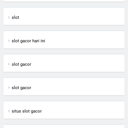
slot
slot gacor hari ini
slot gacor
slot gacor
situs slot gacor