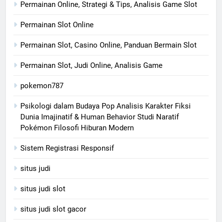
Permainan Online, Strategi & Tips, Analisis Game Slot
Permainan Slot Online
Permainan Slot, Casino Online, Panduan Bermain Slot
Permainan Slot, Judi Online, Analisis Game
pokemon787
Psikologi dalam Budaya Pop Analisis Karakter Fiksi
Dunia Imajinatif & Human Behavior Studi Naratif
Pokémon Filosofi Hiburan Modern
Sistem Registrasi Responsif
situs judi
situs judi slot
situs judi slot gacor