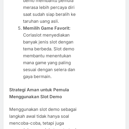
demo membantu pemula
merasa lebih percaya diri
saat sudah siap beralih ke
taruhan uang asli.
Memilih Game Favorit:
Corlaslot menyediakan
banyak jenis slot dengan
tema berbeda. Slot demo
membantu menentukan
mana game yang paling
sesuai dengan selera dan
gaya bermain.
Strategi Aman untuk Pemula
Menggunakan Slot Demo
Menggunakan slot demo sebagai
langkah awal tidak hanya soal
mencoba-coba, tetapi juga