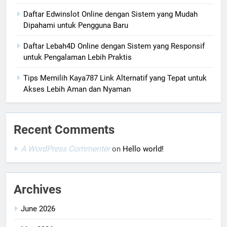
Daftar Edwinslot Online dengan Sistem yang Mudah
Dipahami untuk Pengguna Baru
Daftar Lebah4D Online dengan Sistem yang Responsif
untuk Pengalaman Lebih Praktis
Tips Memilih Kaya787 Link Alternatif yang Tepat untuk
Akses Lebih Aman dan Nyaman
Recent Comments
A WordPress Commenter
on
Hello world!
Archives
June 2026