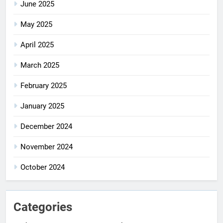
June 2025
May 2025
April 2025
March 2025
February 2025
January 2025
December 2024
November 2024
October 2024
Categories