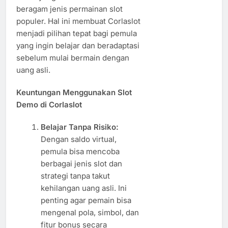
beragam jenis permainan slot
populer. Hal ini membuat Corlaslot
menjadi pilihan tepat bagi pemula
yang ingin belajar dan beradaptasi
sebelum mulai bermain dengan
uang asli.
Keuntungan Menggunakan Slot
Demo di Corlaslot
Belajar Tanpa Risiko:
Dengan saldo virtual,
pemula bisa mencoba
berbagai jenis slot dan
strategi tanpa takut
kehilangan uang asli. Ini
penting agar pemain bisa
mengenal pola, simbol, dan
fitur bonus secara