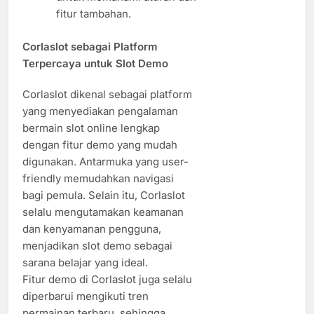
fitur tambahan.
Corlaslot sebagai Platform
Terpercaya untuk Slot Demo
Corlaslot dikenal sebagai platform
yang menyediakan pengalaman
bermain slot online lengkap
dengan fitur demo yang mudah
digunakan. Antarmuka yang user-
friendly memudahkan navigasi
bagi pemula. Selain itu, Corlaslot
selalu mengutamakan keamanan
dan kenyamanan pengguna,
menjadikan slot demo sebagai
sarana belajar yang ideal.
Fitur demo di Corlaslot juga selalu
diperbarui mengikuti tren
permainan terbaru, sehingga