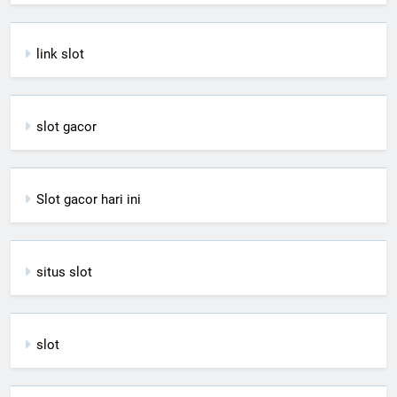
link slot
slot gacor
Slot gacor hari ini
situs slot
slot