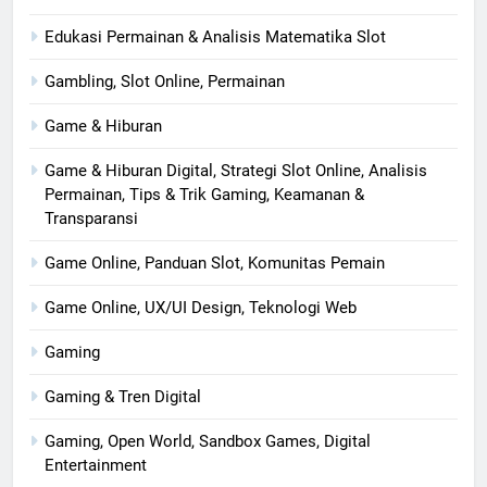
Edukasi Permainan & Analisis Matematika Slot
Gambling, Slot Online, Permainan
Game & Hiburan
Game & Hiburan Digital, Strategi Slot Online, Analisis
Permainan, Tips & Trik Gaming, Keamanan &
Transparansi
Game Online, Panduan Slot, Komunitas Pemain
Game Online, UX/UI Design, Teknologi Web
Gaming
Gaming & Tren Digital
Gaming, Open World, Sandbox Games, Digital
Entertainment