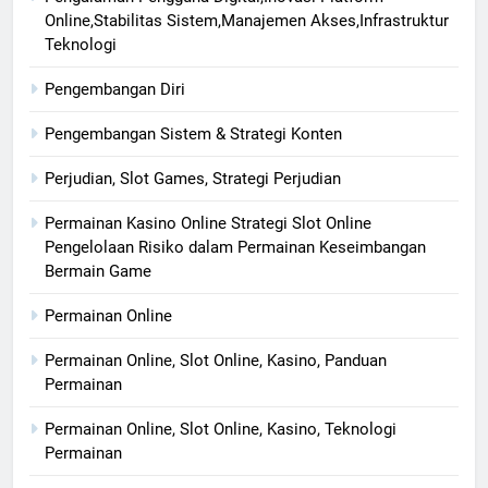
Online,Stabilitas Sistem,Manajemen Akses,Infrastruktur
Teknologi
Pengembangan Diri
Pengembangan Sistem & Strategi Konten
Perjudian, Slot Games, Strategi Perjudian
Permainan Kasino Online Strategi Slot Online
Pengelolaan Risiko dalam Permainan Keseimbangan
Bermain Game
Permainan Online
Permainan Online, Slot Online, Kasino, Panduan
Permainan
Permainan Online, Slot Online, Kasino, Teknologi
Permainan