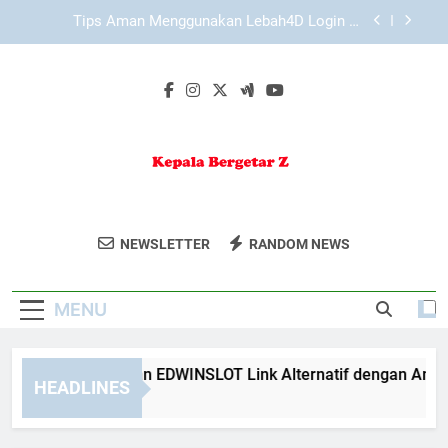
Skip
Daftar Edwinslot Online dengan Sistem yang
to
Mudah Dipahami untuk Pengguna Baru
content
Daftar Lebah4D Online dengan Sistem yang
Responsif untuk Pengalaman Lebih Praktis
Cara Menggunakan EDWINSLOT Link Alternatif
dengan Aman di Berbagai Perangkat
Tips Aman Menggunakan Lebah4D Login di
Perangkat Harian
Daftar Edwinslot Online dengan Sistem yang
Mudah Dipahami untuk Pengguna Baru
Kepala Bergetar
Nikmati Drama Dan Hiburan Favorit Anda Di
Daftar Lebah4D Online dengan Sistem yang
NEWSLETTER
RANDOM NEWS
Z
Responsif untuk Pengalaman Lebih Praktis
Kepala Bergetar Z.
MENU
ra Menggunakan EDWINSLOT Link Alternatif dengan Aman di 
HEADLINES
Month Ago