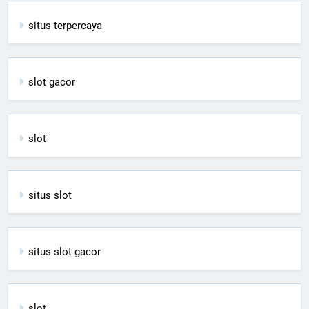
situs terpercaya
slot gacor
slot
situs slot
situs slot gacor
slot