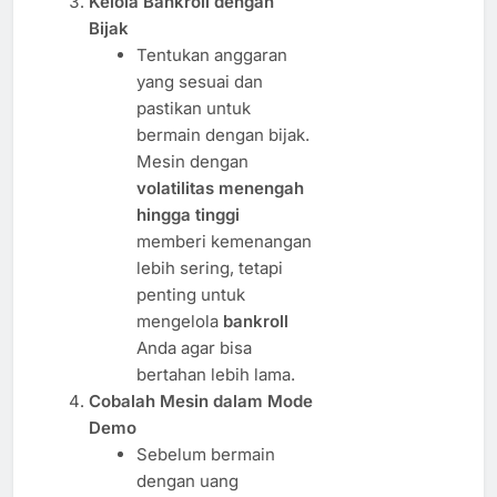
Kelola Bankroll dengan
Bijak
Tentukan anggaran
yang sesuai dan
pastikan untuk
bermain dengan bijak.
Mesin dengan
volatilitas menengah
hingga tinggi
memberi kemenangan
lebih sering, tetapi
penting untuk
mengelola
bankroll
Anda agar bisa
bertahan lebih lama.
Cobalah Mesin dalam Mode
Demo
Sebelum bermain
dengan uang