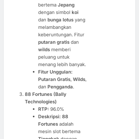
bertema
Jepang
dengan simbol
koi
dan
bunga lotus
yang
melambangkan
keberuntungan. Fitur
putaran gratis
dan
wilds
memberi
peluang untuk
menang lebih banyak.
Fitur Unggulan:
Putaran Gratis
,
Wilds
,
dan
Pengganda
.
88 Fortunes (Bally
Technologies)
RTP:
96.0%
Deskripsi:
88
Fortunes
adalah
mesin slot bertema
Tiongkok
dengan