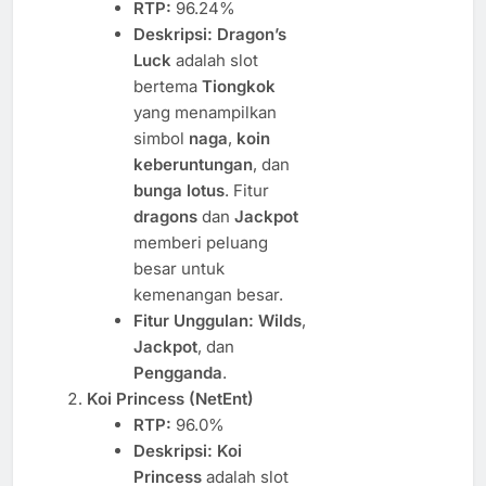
RTP:
96.24%
Deskripsi:
Dragon’s
Luck
adalah slot
bertema
Tiongkok
yang menampilkan
simbol
naga
,
koin
keberuntungan
, dan
bunga lotus
. Fitur
dragons
dan
Jackpot
memberi peluang
besar untuk
kemenangan besar.
Fitur Unggulan:
Wilds
,
Jackpot
, dan
Pengganda
.
Koi Princess (NetEnt)
RTP:
96.0%
Deskripsi:
Koi
Princess
adalah slot