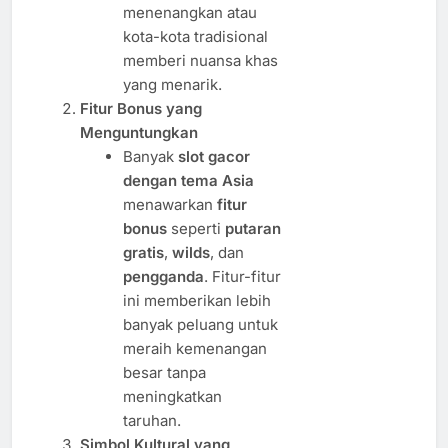
menenangkan atau
kota-kota tradisional
memberi nuansa khas
yang menarik.
Fitur Bonus yang
Menguntungkan
Banyak
slot gacor
dengan tema Asia
menawarkan
fitur
bonus
seperti
putaran
gratis
,
wilds
, dan
pengganda
. Fitur-fitur
ini memberikan lebih
banyak peluang untuk
meraih kemenangan
besar tanpa
meningkatkan
taruhan.
Simbol Kultural yang