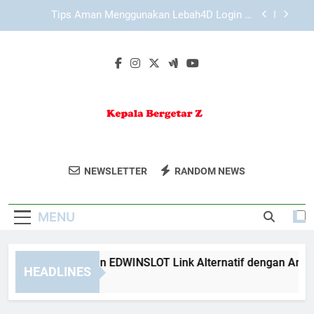
Skip
Daftar Edwinslot Online dengan Sistem yang
to
Mudah Dipahami untuk Pengguna Baru
content
Daftar Lebah4D Online dengan Sistem yang
Responsif untuk Pengalaman Lebih Praktis
Cara Menggunakan EDWINSLOT Link Alternatif
dengan Aman di Berbagai Perangkat
Tips Aman Menggunakan Lebah4D Login di
Perangkat Harian
Daftar Edwinslot Online dengan Sistem yang
Mudah Dipahami untuk Pengguna Baru
Kepala Bergetar
Nikmati Drama Dan Hiburan Favorit Anda Di
Daftar Lebah4D Online dengan Sistem yang
NEWSLETTER
RANDOM NEWS
Z
Responsif untuk Pengalaman Lebih Praktis
Kepala Bergetar Z.
MENU
ra Menggunakan EDWINSLOT Link Alternatif dengan Aman di 
HEADLINES
Month Ago