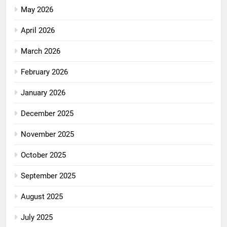
May 2026
April 2026
March 2026
February 2026
January 2026
December 2025
November 2025
October 2025
September 2025
August 2025
July 2025