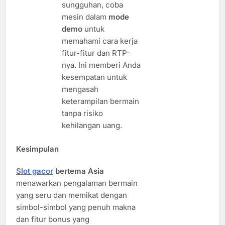
sungguhan, coba
mesin dalam
mode
demo
untuk
memahami cara kerja
fitur-fitur dan RTP-
nya. Ini memberi Anda
kesempatan untuk
mengasah
keterampilan bermain
tanpa risiko
kehilangan uang.
Kesimpulan
Slot gacor
bertema Asia
menawarkan pengalaman bermain
yang seru dan memikat dengan
simbol-simbol yang penuh makna
dan fitur bonus yang