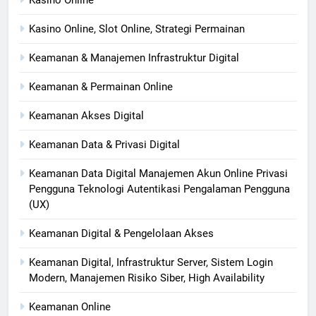
Kasino Online, Slot Online, Strategi Permainan
Keamanan & Manajemen Infrastruktur Digital
Keamanan & Permainan Online
Keamanan Akses Digital
Keamanan Data & Privasi Digital
Keamanan Data Digital Manajemen Akun Online Privasi
Pengguna Teknologi Autentikasi Pengalaman Pengguna
(UX)
Keamanan Digital & Pengelolaan Akses
Keamanan Digital, Infrastruktur Server, Sistem Login
Modern, Manajemen Risiko Siber, High Availability
Keamanan Online