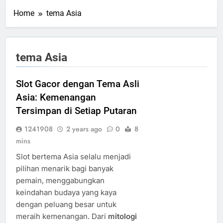
Home
tema Asia
tema Asia
Slot Gacor dengan Tema Asli
Asia: Kemenangan
Tersimpan di Setiap Putaran
1241908
2 years ago
0
8
mins
Slot bertema Asia selalu menjadi
pilihan menarik bagi banyak
pemain, menggabungkan
keindahan budaya yang kaya
dengan peluang besar untuk
meraih kemenangan. Dari
mitologi