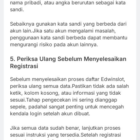
nama pribadi, atau angka berurutan sebagai kata
sandi.
Sebaiknya gunakan kata sandi yang berbeda dari
akun lain.Jika satu akun mengalami masalah,
penggunaan kata sandi berbeda dapat membantu
mengurangi risiko pada akun lainnya.
5. Periksa Ulang Sebelum Menyelesaikan
Registrasi
Sebelum menyelesaikan proses daftar Edwinslot,
periksa ulang semua data.Pastikan tidak ada salah
ketik, kolom kosong, atau informasi yang tidak
sesuai.Tahap pengecekan ini sering dianggap
sepele, padahal sangat penting untuk mencegah
kendala login setelah akun dibuat.
Jika semua data sudah benar, lanjutkan proses
sesuai instruksi yang tersedia.Setelah registrasi