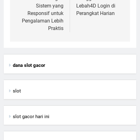
Sistem yang
Lebah4D Login di
Responsif untuk
Perangkat Harian
Pengalaman Lebih
Praktis
dana slot gacor
slot
slot gacor hari ini