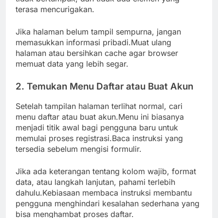
terasa mencurigakan.
Jika halaman belum tampil sempurna, jangan
memasukkan informasi pribadi.Muat ulang
halaman atau bersihkan cache agar browser
memuat data yang lebih segar.
2. Temukan Menu Daftar atau Buat Akun
Setelah tampilan halaman terlihat normal, cari
menu daftar atau buat akun.Menu ini biasanya
menjadi titik awal bagi pengguna baru untuk
memulai proses registrasi.Baca instruksi yang
tersedia sebelum mengisi formulir.
Jika ada keterangan tentang kolom wajib, format
data, atau langkah lanjutan, pahami terlebih
dahulu.Kebiasaan membaca instruksi membantu
pengguna menghindari kesalahan sederhana yang
bisa menghambat proses daftar.