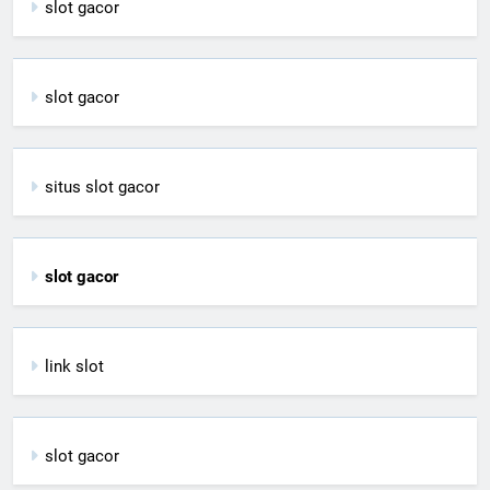
slot gacor
slot gacor
situs slot gacor
slot gacor
link slot
slot gacor