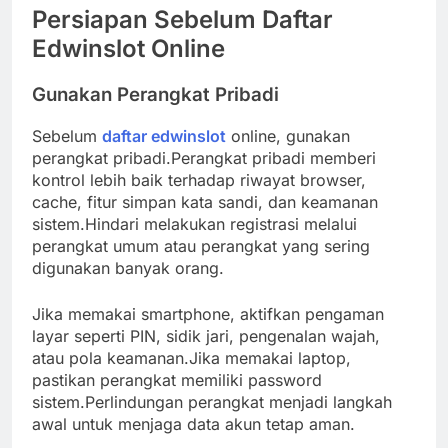
Persiapan Sebelum Daftar
Edwinslot Online
Gunakan Perangkat Pribadi
Sebelum
daftar edwinslot
online, gunakan
perangkat pribadi.Perangkat pribadi memberi
kontrol lebih baik terhadap riwayat browser,
cache, fitur simpan kata sandi, dan keamanan
sistem.Hindari melakukan registrasi melalui
perangkat umum atau perangkat yang sering
digunakan banyak orang.
Jika memakai smartphone, aktifkan pengaman
layar seperti PIN, sidik jari, pengenalan wajah,
atau pola keamanan.Jika memakai laptop,
pastikan perangkat memiliki password
sistem.Perlindungan perangkat menjadi langkah
awal untuk menjaga data akun tetap aman.