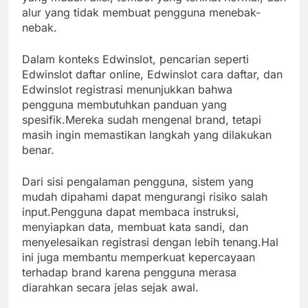
alur yang tidak membuat pengguna menebak-
nebak.
Dalam konteks Edwinslot, pencarian seperti
Edwinslot daftar online, Edwinslot cara daftar, dan
Edwinslot registrasi menunjukkan bahwa
pengguna membutuhkan panduan yang
spesifik.Mereka sudah mengenal brand, tetapi
masih ingin memastikan langkah yang dilakukan
benar.
Dari sisi pengalaman pengguna, sistem yang
mudah dipahami dapat mengurangi risiko salah
input.Pengguna dapat membaca instruksi,
menyiapkan data, membuat kata sandi, dan
menyelesaikan registrasi dengan lebih tenang.Hal
ini juga membantu memperkuat kepercayaan
terhadap brand karena pengguna merasa
diarahkan secara jelas sejak awal.