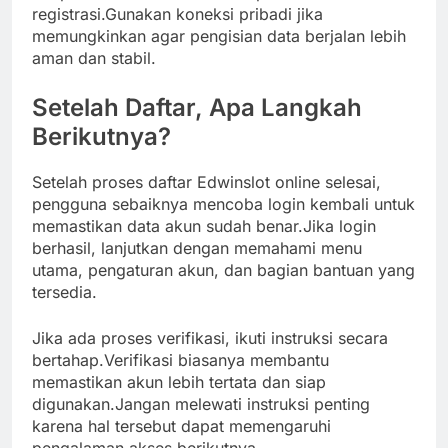
registrasi.Gunakan koneksi pribadi jika
memungkinkan agar pengisian data berjalan lebih
aman dan stabil.
Setelah Daftar, Apa Langkah
Berikutnya?
Setelah proses daftar Edwinslot online selesai,
pengguna sebaiknya mencoba login kembali untuk
memastikan data akun sudah benar.Jika login
berhasil, lanjutkan dengan memahami menu
utama, pengaturan akun, dan bagian bantuan yang
tersedia.
Jika ada proses verifikasi, ikuti instruksi secara
bertahap.Verifikasi biasanya membantu
memastikan akun lebih tertata dan siap
digunakan.Jangan melewati instruksi penting
karena hal tersebut dapat memengaruhi