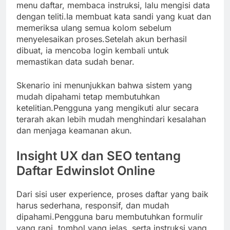
menu daftar, membaca instruksi, lalu mengisi data
dengan teliti.Ia membuat kata sandi yang kuat dan
memeriksa ulang semua kolom sebelum
menyelesaikan proses.Setelah akun berhasil
dibuat, ia mencoba login kembali untuk
memastikan data sudah benar.
Skenario ini menunjukkan bahwa sistem yang
mudah dipahami tetap membutuhkan
ketelitian.Pengguna yang mengikuti alur secara
terarah akan lebih mudah menghindari kesalahan
dan menjaga keamanan akun.
Insight UX dan SEO tentang
Daftar Edwinslot Online
Dari sisi user experience, proses daftar yang baik
harus sederhana, responsif, dan mudah
dipahami.Pengguna baru membutuhkan formulir
yang rapi, tombol yang jelas, serta instruksi yang