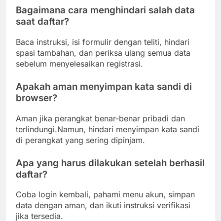
Bagaimana cara menghindari salah data
saat daftar?
Baca instruksi, isi formulir dengan teliti, hindari
spasi tambahan, dan periksa ulang semua data
sebelum menyelesaikan registrasi.
Apakah aman menyimpan kata sandi di
browser?
Aman jika perangkat benar-benar pribadi dan
terlindungi.Namun, hindari menyimpan kata sandi
di perangkat yang sering dipinjam.
Apa yang harus dilakukan setelah berhasil
daftar?
Coba login kembali, pahami menu akun, simpan
data dengan aman, dan ikuti instruksi verifikasi
jika tersedia.