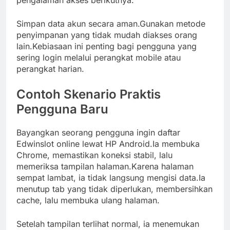
pengalaman akses berikutnya.
Simpan data akun secara aman.Gunakan metode
penyimpanan yang tidak mudah diakses orang
lain.Kebiasaan ini penting bagi pengguna yang
sering login melalui perangkat mobile atau
perangkat harian.
Contoh Skenario Praktis
Pengguna Baru
Bayangkan seorang pengguna ingin daftar
Edwinslot online lewat HP Android.Ia membuka
Chrome, memastikan koneksi stabil, lalu
memeriksa tampilan halaman.Karena halaman
sempat lambat, ia tidak langsung mengisi data.Ia
menutup tab yang tidak diperlukan, membersihkan
cache, lalu membuka ulang halaman.
Setelah tampilan terlihat normal, ia menemukan