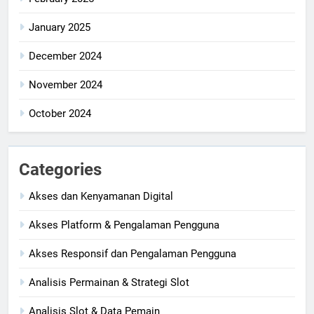
January 2025
December 2024
November 2024
October 2024
Categories
Akses dan Kenyamanan Digital
Akses Platform & Pengalaman Pengguna
Akses Responsif dan Pengalaman Pengguna
Analisis Permainan & Strategi Slot
Analisis Slot & Data Pemain