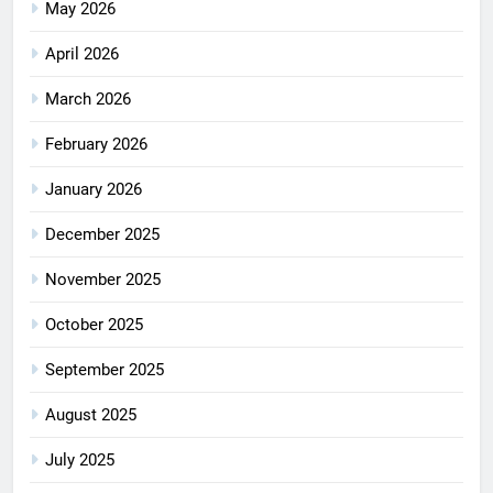
May 2026
April 2026
March 2026
February 2026
January 2026
December 2025
November 2025
October 2025
September 2025
August 2025
July 2025