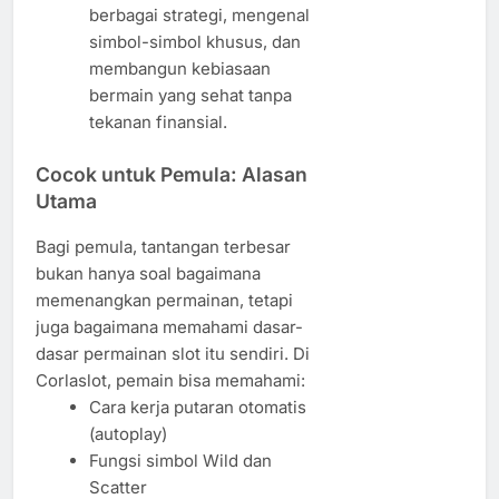
berbagai strategi, mengenal
simbol-simbol khusus, dan
membangun kebiasaan
bermain yang sehat tanpa
tekanan finansial.
Cocok untuk Pemula: Alasan
Utama
Bagi pemula, tantangan terbesar
bukan hanya soal bagaimana
memenangkan permainan, tetapi
juga bagaimana memahami dasar-
dasar permainan slot itu sendiri. Di
Corlaslot, pemain bisa memahami:
Cara kerja putaran otomatis
(autoplay)
Fungsi simbol Wild dan
Scatter