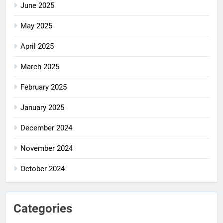
June 2025
May 2025
April 2025
March 2025
February 2025
January 2025
December 2024
November 2024
October 2024
Categories