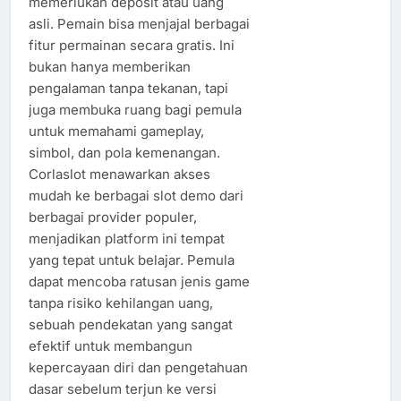
memerlukan deposit atau uang
asli. Pemain bisa menjajal berbagai
fitur permainan secara gratis. Ini
bukan hanya memberikan
pengalaman tanpa tekanan, tapi
juga membuka ruang bagi pemula
untuk memahami gameplay,
simbol, dan pola kemenangan.
Corlaslot menawarkan akses
mudah ke berbagai slot demo dari
berbagai provider populer,
menjadikan platform ini tempat
yang tepat untuk belajar. Pemula
dapat mencoba ratusan jenis game
tanpa risiko kehilangan uang,
sebuah pendekatan yang sangat
efektif untuk membangun
kepercayaan diri dan pengetahuan
dasar sebelum terjun ke versi