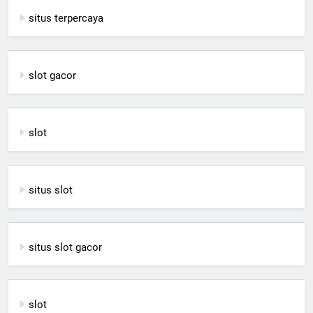
situs terpercaya
slot gacor
slot
situs slot
situs slot gacor
slot