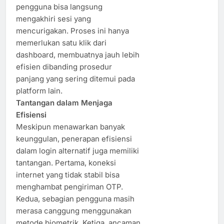
pengguna bisa langsung
mengakhiri sesi yang
mencurigakan. Proses ini hanya
memerlukan satu klik dari
dashboard, membuatnya jauh lebih
efisien dibanding prosedur
panjang yang sering ditemui pada
platform lain.
Tantangan dalam Menjaga
Efisiensi
Meskipun menawarkan banyak
keunggulan, penerapan efisiensi
dalam login alternatif juga memiliki
tantangan. Pertama, koneksi
internet yang tidak stabil bisa
menghambat pengiriman OTP.
Kedua, sebagian pengguna masih
merasa canggung menggunakan
metode biometrik. Ketiga, ancaman