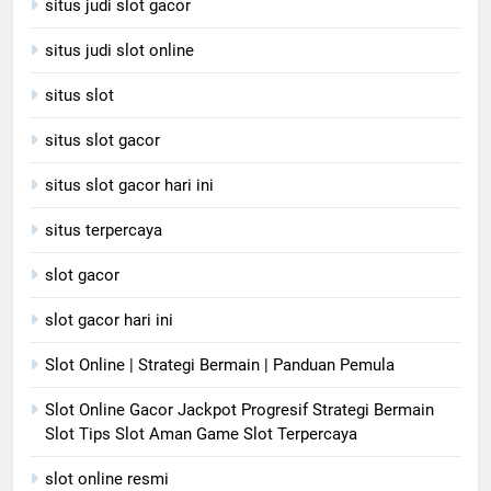
situs judi slot gacor
situs judi slot online
situs slot
situs slot gacor
situs slot gacor hari ini
situs terpercaya
slot gacor
slot gacor hari ini
Slot Online | Strategi Bermain | Panduan Pemula
Slot Online Gacor Jackpot Progresif Strategi Bermain
Slot Tips Slot Aman Game Slot Terpercaya
slot online resmi