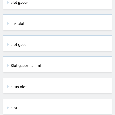
slot gacor
link slot
slot gacor
Slot gacor hari ini
situs slot
slot