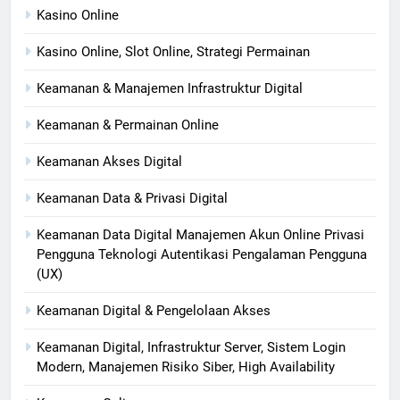
Kasino Online
Kasino Online, Slot Online, Strategi Permainan
Keamanan & Manajemen Infrastruktur Digital
Keamanan & Permainan Online
Keamanan Akses Digital
Keamanan Data & Privasi Digital
Keamanan Data Digital Manajemen Akun Online Privasi
Pengguna Teknologi Autentikasi Pengalaman Pengguna
(UX)
Keamanan Digital & Pengelolaan Akses
Keamanan Digital, Infrastruktur Server, Sistem Login
Modern, Manajemen Risiko Siber, High Availability