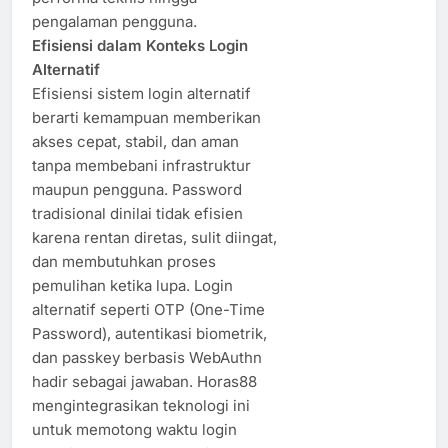
pengalaman pengguna.
Efisiensi dalam Konteks Login
Alternatif
Efisiensi sistem login alternatif
berarti kemampuan memberikan
akses cepat, stabil, dan aman
tanpa membebani infrastruktur
maupun pengguna. Password
tradisional dinilai tidak efisien
karena rentan diretas, sulit diingat,
dan membutuhkan proses
pemulihan ketika lupa. Login
alternatif seperti OTP (One-Time
Password), autentikasi biometrik,
dan passkey berbasis WebAuthn
hadir sebagai jawaban. Horas88
mengintegrasikan teknologi ini
untuk memotong waktu login