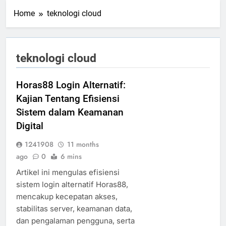
Home
teknologi cloud
teknologi cloud
Horas88 Login Alternatif:
Kajian Tentang Efisiensi
Sistem dalam Keamanan
Digital
1241908
11 months
ago
0
6 mins
Artikel ini mengulas efisiensi
sistem login alternatif Horas88,
mencakup kecepatan akses,
stabilitas server, keamanan data,
dan pengalaman pengguna, serta