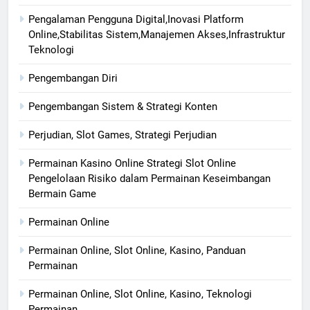
Pengalaman Pengguna Digital,Inovasi Platform
Online,Stabilitas Sistem,Manajemen Akses,Infrastruktur
Teknologi
Pengembangan Diri
Pengembangan Sistem & Strategi Konten
Perjudian, Slot Games, Strategi Perjudian
Permainan Kasino Online Strategi Slot Online
Pengelolaan Risiko dalam Permainan Keseimbangan
Bermain Game
Permainan Online
Permainan Online, Slot Online, Kasino, Panduan
Permainan
Permainan Online, Slot Online, Kasino, Teknologi
Permainan