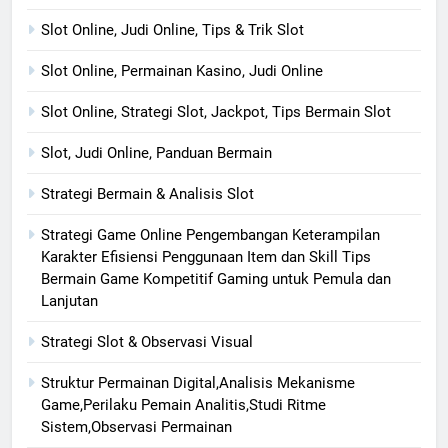
Slot Online, Judi Online, Tips & Trik Slot
Slot Online, Permainan Kasino, Judi Online
Slot Online, Strategi Slot, Jackpot, Tips Bermain Slot
Slot, Judi Online, Panduan Bermain
Strategi Bermain & Analisis Slot
Strategi Game Online Pengembangan Keterampilan
Karakter Efisiensi Penggunaan Item dan Skill Tips
Bermain Game Kompetitif Gaming untuk Pemula dan
Lanjutan
Strategi Slot & Observasi Visual
Struktur Permainan Digital,Analisis Mekanisme
Game,Perilaku Pemain Analitis,Studi Ritme
Sistem,Observasi Permainan