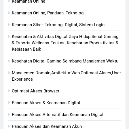
Keamanan Online
Keamanan Online, Panduan, Teknologi
Keamanan Siber, Teknologi Digital, Sistem Login
Kesehatan & Aktivitas Digital Gaya Hidup Sehat Gaming
& Esports Wellness Edukasi Keseharian Produktivitas &
Kebiasaan Baik
Kesehatan Digital Gaming Seimbang Manajemen Waktu
Manajemen Domain,Arsitektur Web,Optimasi Akses,User
Experience
Optimasi Akses Browser
Panduan Akses & Keamanan Digital
Panduan Akses Alternatif dan Keamanan Digital
Panduan Akses dan Keamanan Akun