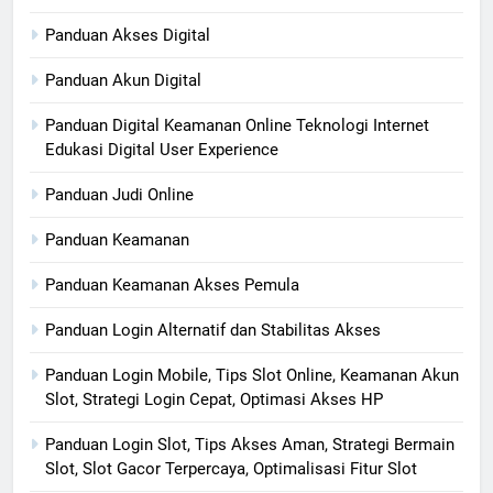
Panduan Akses Digital
Panduan Akun Digital
Panduan Digital Keamanan Online Teknologi Internet
Edukasi Digital User Experience
Panduan Judi Online
Panduan Keamanan
Panduan Keamanan Akses Pemula
Panduan Login Alternatif dan Stabilitas Akses
Panduan Login Mobile, Tips Slot Online, Keamanan Akun
Slot, Strategi Login Cepat, Optimasi Akses HP
Panduan Login Slot, Tips Akses Aman, Strategi Bermain
Slot, Slot Gacor Terpercaya, Optimalisasi Fitur Slot