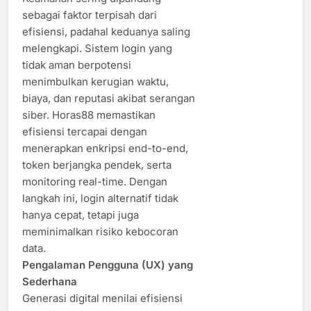
sebagai faktor terpisah dari
efisiensi, padahal keduanya saling
melengkapi. Sistem login yang
tidak aman berpotensi
menimbulkan kerugian waktu,
biaya, dan reputasi akibat serangan
siber. Horas88 memastikan
efisiensi tercapai dengan
menerapkan enkripsi end-to-end,
token berjangka pendek, serta
monitoring real-time. Dengan
langkah ini, login alternatif tidak
hanya cepat, tetapi juga
meminimalkan risiko kebocoran
data.
Pengalaman Pengguna (UX) yang
Sederhana
Generasi digital menilai efisiensi