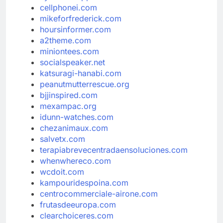
cellphonei.com
mikeforfrederick.com
hoursinformer.com
a2theme.com
miniontees.com
socialspeaker.net
katsuragi-hanabi.com
peanutmutterrescue.org
bjjinspired.com
mexampac.org
idunn-watches.com
chezanimaux.com
salvetx.com
terapiabrevecentradaensoluciones.com
whenwhereco.com
wcdoit.com
kampouridespoina.com
centrocommerciale-airone.com
frutasdeeuropa.com
clearchoiceres.com