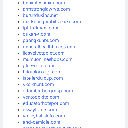
benimtesbihim.com
armstronglawrva.com
burundukino.net
marketingmobilsuzuki.com
ipl-tretmani.com
dukan-t.com
gaengkunbl.com
generalhealthfitness.com
liesvelvetpolet.com
mumuonlineshops.com
glue-note.com
fukuokakaigi.com
latelierduloup.com
yksikhunt.com
adambarbergroup.com
ventodokite.com
educatorhotspot.com
essaytome.com
volleyballsinfo.com
and-camicie.com