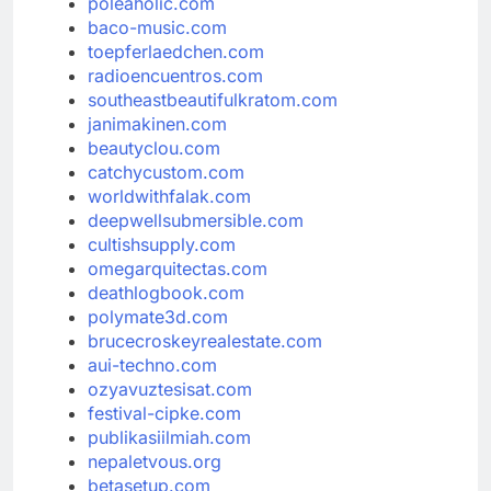
poleaholic.com
baco-music.com
toepferlaedchen.com
radioencuentros.com
southeastbeautifulkratom.com
janimakinen.com
beautyclou.com
catchycustom.com
worldwithfalak.com
deepwellsubmersible.com
cultishsupply.com
omegarquitectas.com
deathlogbook.com
polymate3d.com
brucecroskeyrealestate.com
aui-techno.com
ozyavuztesisat.com
festival-cipke.com
publikasiilmiah.com
nepaletvous.org
betasetup.com