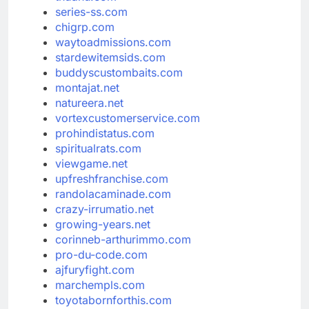
series-ss.com
chigrp.com
waytoadmissions.com
stardewitemsids.com
buddyscustombaits.com
montajat.net
natureera.net
vortexcustomerservice.com
prohindistatus.com
spiritualrats.com
viewgame.net
upfreshfranchise.com
randolacaminade.com
crazy-irrumatio.net
growing-years.net
corinneb-arthurimmo.com
pro-du-code.com
ajfuryfight.com
marchempls.com
toyotabornforthis.com