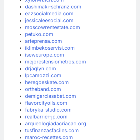
dashimaki-schranz.com
eazsocialmedia.com
jessicaleesocial.com
moscowrentestate.com
petuko.com
arteprensa.com
iklimbekoservisi.com
iseweurope.com
mejorestensiometros.com
drjaqlyn.com
lpcamozzi.com
heregoeskate.com
ortheband.com
demigarciasabat.com
flavorcityoils.com
fabryka-studio.com
realbarrier-jp.com
arqueologiadacriacao.org
tusfinanzasfaciles.com
maroc-recettes.com