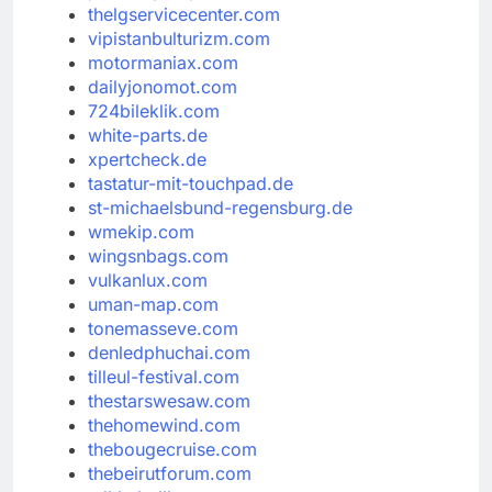
thelgservicecenter.com
vipistanbulturizm.com
motormaniax.com
dailyjonomot.com
724bileklik.com
white-parts.de
xpertcheck.de
tastatur-mit-touchpad.de
st-michaelsbund-regensburg.de
wmekip.com
wingsnbags.com
vulkanlux.com
uman-map.com
tonemasseve.com
denledphuchai.com
tilleul-festival.com
thestarswesaw.com
thehomewind.com
thebougecruise.com
thebeirutforum.com