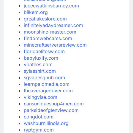
jcceewatkinsbarney.com
bilkem.org
greatlakeslore.com
infinitelyadaydreamer.com
moonshine-master.com
findomwebcams.com
minecraftserversreview.com
floridaelitesw.com
babyluxify.com
vpatees.com
sylasshirt.com
sgvapesghub.com
learnpaidmedia.com
theaveragedriver.com
vikingvise.com
nansuniqueshop4men.com
parksideofglenview.com
congdol.com
washburnillinois.org
ryptgym.com