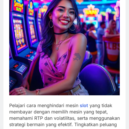
Pelajari cara menghindari mesin
slot
yang tidak
membayar dengan memilih mesin yang tepat,
memahami RTP dan volatilitas, serta menggunakan
strategi bermain yang efektif. Tingkatkan peluang