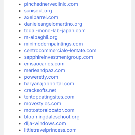
pinchednerveclinic.com
sunisout.org
axelbarrel.com
danieleangelomartino.org
todai-mono-lab-japan.com
m-albaghli.org
minimodernpaintings.com
centrocommerciale-lentate.com
sapphireinvestmentgroup.com
emsaocarlos.com
merleandpaz.com
poweretty.com
haryanajobportal.com
cracksofts.net
tentopdatingsites.com
movestyles.com
motostorelocator.com
bloomingdaleschool.org
dlja-windows.com
littletravelprincess.com