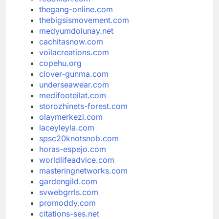
thegang-online.com
thebigsismovement.com
medyumdolunay.net
cachitasnow.com
voilacreations.com
copehu.org
clover-gunma.com
underseawear.com
medifooteilat.com
storozhinets-forest.com
olaymerkezi.com
laceyleyla.com
spsc20knotsnob.com
horas-espejo.com
worldlifeadvice.com
masteringnetworks.com
gardengild.com
svwebgrrls.com
promoddy.com
citations-ses.net