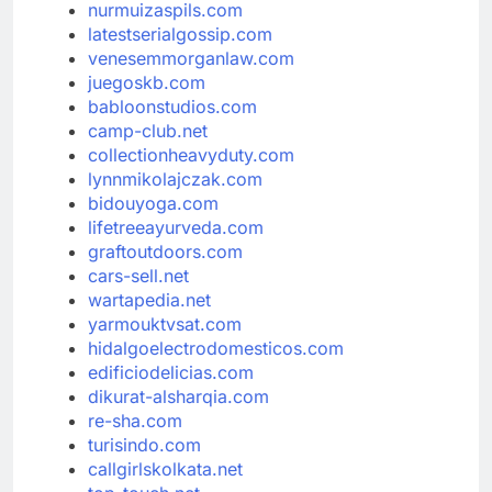
nurmuizaspils.com
latestserialgossip.com
venesemmorganlaw.com
juegoskb.com
babloonstudios.com
camp-club.net
collectionheavyduty.com
lynnmikolajczak.com
bidouyoga.com
lifetreeayurveda.com
graftoutdoors.com
cars-sell.net
wartapedia.net
yarmouktvsat.com
hidalgoelectrodomesticos.com
edificiodelicias.com
dikurat-alsharqia.com
re-sha.com
turisindo.com
callgirlskolkata.net