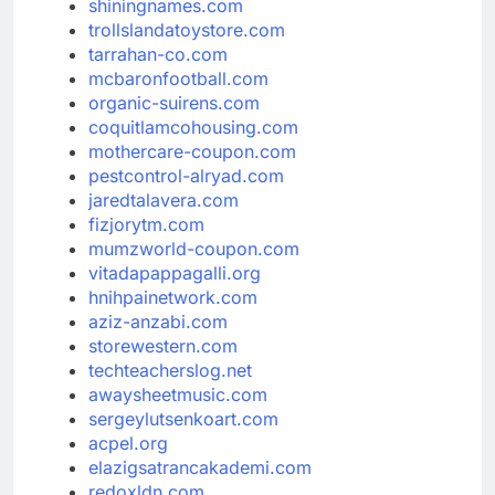
shiningnames.com
trollslandatoystore.com
tarrahan-co.com
mcbaronfootball.com
organic-suirens.com
coquitlamcohousing.com
mothercare-coupon.com
pestcontrol-alryad.com
jaredtalavera.com
fizjorytm.com
mumzworld-coupon.com
vitadapappagalli.org
hnihpainetwork.com
aziz-anzabi.com
storewestern.com
techteacherslog.net
awaysheetmusic.com
sergeylutsenkoart.com
acpel.org
elazigsatrancakademi.com
redoxldn.com