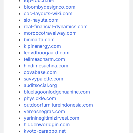
top-touch.net
bloombydesignco.com
coc-layouts-wiki.com
sio-nayuta.com
real-financial-dynamics.com
moroccotravelway.com
binmarta.com
kipinenergy.com
leovdboogaard.com
tellmeacharm.com
hindimesuchna.com
covabase.com
savvypalette.com
auditsocial.org
bluelagoonlodgehuahine.com
physickle.com
outdoorfurnitureindonesia.com
vereasnegras.com
yarininegitimizirvesi.com
hiddenworldgin.com
kyoto-carappo.net