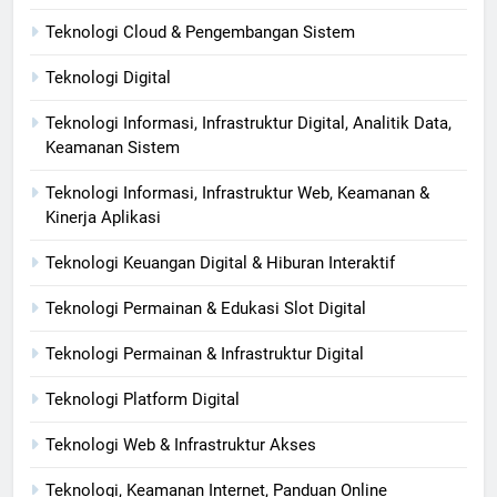
Teknologi Cloud & Pengembangan Sistem
Teknologi Digital
Teknologi Informasi, Infrastruktur Digital, Analitik Data,
Keamanan Sistem
Teknologi Informasi, Infrastruktur Web, Keamanan &
Kinerja Aplikasi
Teknologi Keuangan Digital & Hiburan Interaktif
Teknologi Permainan & Edukasi Slot Digital
Teknologi Permainan & Infrastruktur Digital
Teknologi Platform Digital
Teknologi Web & Infrastruktur Akses
Teknologi, Keamanan Internet, Panduan Online