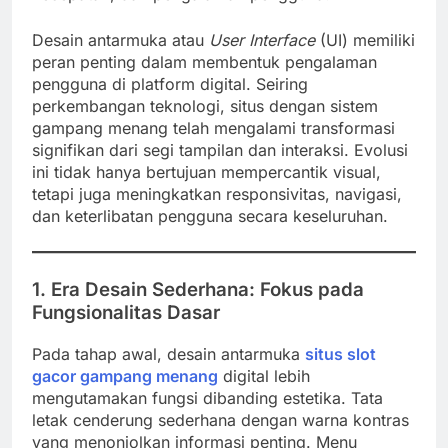
Desain antarmuka atau
User Interface
(UI) memiliki
peran penting dalam membentuk pengalaman
pengguna di platform digital. Seiring
perkembangan teknologi, situs dengan sistem
gampang menang telah mengalami transformasi
signifikan dari segi tampilan dan interaksi. Evolusi
ini tidak hanya bertujuan mempercantik visual,
tetapi juga meningkatkan responsivitas, navigasi,
dan keterlibatan pengguna secara keseluruhan.
1. Era Desain Sederhana: Fokus pada
Fungsionalitas Dasar
Pada tahap awal, desain antarmuka
situs slot
gacor gampang menang
digital lebih
mengutamakan fungsi dibanding estetika. Tata
letak cenderung sederhana dengan warna kontras
yang menonjolkan informasi penting. Menu