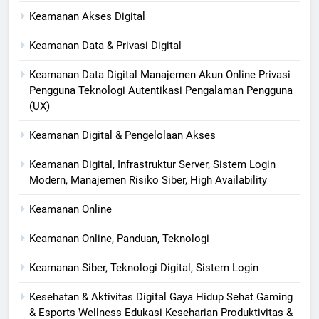
Keamanan Akses Digital
Keamanan Data & Privasi Digital
Keamanan Data Digital Manajemen Akun Online Privasi
Pengguna Teknologi Autentikasi Pengalaman Pengguna
(UX)
Keamanan Digital & Pengelolaan Akses
Keamanan Digital, Infrastruktur Server, Sistem Login
Modern, Manajemen Risiko Siber, High Availability
Keamanan Online
Keamanan Online, Panduan, Teknologi
Keamanan Siber, Teknologi Digital, Sistem Login
Kesehatan & Aktivitas Digital Gaya Hidup Sehat Gaming
& Esports Wellness Edukasi Keseharian Produktivitas &