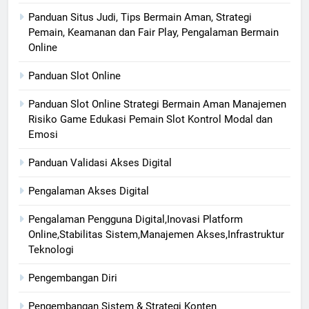
Panduan Situs Judi, Tips Bermain Aman, Strategi
Pemain, Keamanan dan Fair Play, Pengalaman Bermain
Online
Panduan Slot Online
Panduan Slot Online Strategi Bermain Aman Manajemen
Risiko Game Edukasi Pemain Slot Kontrol Modal dan
Emosi
Panduan Validasi Akses Digital
Pengalaman Akses Digital
Pengalaman Pengguna Digital,Inovasi Platform
Online,Stabilitas Sistem,Manajemen Akses,Infrastruktur
Teknologi
Pengembangan Diri
Pengembangan Sistem & Strategi Konten