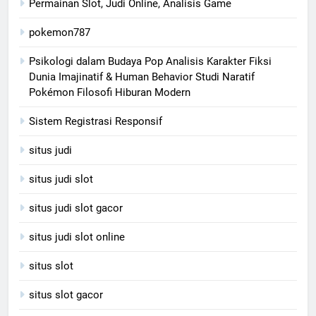
Permainan Slot, Judi Online, Analisis Game
pokemon787
Psikologi dalam Budaya Pop Analisis Karakter Fiksi
Dunia Imajinatif & Human Behavior Studi Naratif
Pokémon Filosofi Hiburan Modern
Sistem Registrasi Responsif
situs judi
situs judi slot
situs judi slot gacor
situs judi slot online
situs slot
situs slot gacor