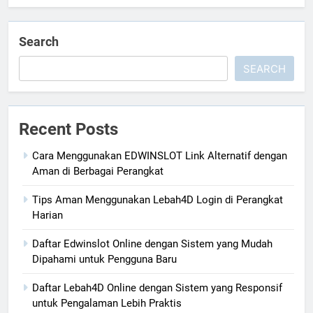
Search
SEARCH
Recent Posts
Cara Menggunakan EDWINSLOT Link Alternatif dengan
Aman di Berbagai Perangkat
Tips Aman Menggunakan Lebah4D Login di Perangkat
Harian
Daftar Edwinslot Online dengan Sistem yang Mudah
Dipahami untuk Pengguna Baru
Daftar Lebah4D Online dengan Sistem yang Responsif
untuk Pengalaman Lebih Praktis