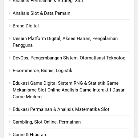
Analisis Permainan & Strategi Slot
Analisis Slot & Data Pemain
Brand Digital
Desain Platform Digital, Akses Harian, Pengalaman
Pengguna
DevOps, Pengembangan Sistem, Otomatisasi Teknologi
E-commerce, Bisnis, Logistik
Edukasi Game Digital Sistem RNG & Statistik Game
Mekanisme Slot Online Analisis Game Interaktif Dasar
Game Modern
Edukasi Permainan & Analisis Matematika Slot
Gambling, Slot Online, Permainan
Game & Hiburan