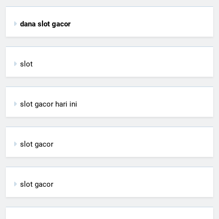
dana slot gacor
slot
slot gacor hari ini
slot gacor
slot gacor