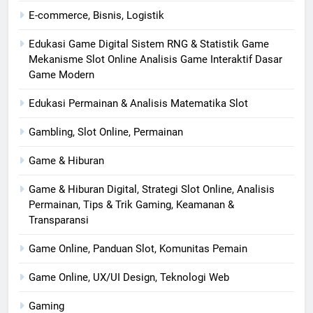
E-commerce, Bisnis, Logistik
Edukasi Game Digital Sistem RNG & Statistik Game
Mekanisme Slot Online Analisis Game Interaktif Dasar
Game Modern
Edukasi Permainan & Analisis Matematika Slot
Gambling, Slot Online, Permainan
Game & Hiburan
Game & Hiburan Digital, Strategi Slot Online, Analisis
Permainan, Tips & Trik Gaming, Keamanan &
Transparansi
Game Online, Panduan Slot, Komunitas Pemain
Game Online, UX/UI Design, Teknologi Web
Gaming