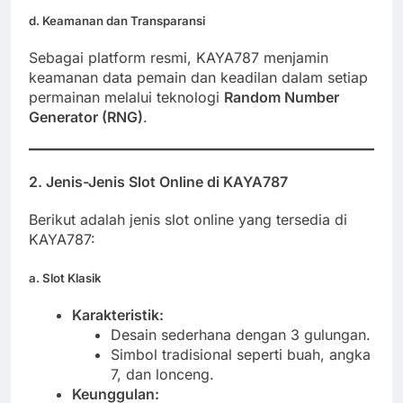
d.
Keamanan dan Transparansi
Sebagai platform resmi, KAYA787 menjamin
keamanan data pemain dan keadilan dalam setiap
permainan melalui teknologi
Random Number
Generator (RNG)
.
2.
Jenis-Jenis Slot Online di KAYA787
Berikut adalah jenis slot online yang tersedia di
KAYA787:
a.
Slot Klasik
Karakteristik:
Desain sederhana dengan 3 gulungan.
Simbol tradisional seperti buah, angka
7, dan lonceng.
Keunggulan: