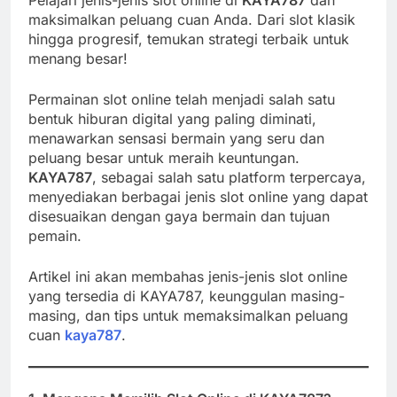
Pelajari jenis-jenis slot online di
KAYA787
dan
maksimalkan peluang cuan Anda. Dari slot klasik
hingga progresif, temukan strategi terbaik untuk
menang besar!
Permainan slot online telah menjadi salah satu
bentuk hiburan digital yang paling diminati,
menawarkan sensasi bermain yang seru dan
peluang besar untuk meraih keuntungan.
KAYA787
, sebagai salah satu platform terpercaya,
menyediakan berbagai jenis slot online yang dapat
disesuaikan dengan gaya bermain dan tujuan
pemain.
Artikel ini akan membahas jenis-jenis slot online
yang tersedia di KAYA787, keunggulan masing-
masing, dan tips untuk memaksimalkan peluang
cuan
kaya787
.