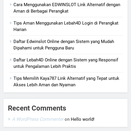
Cara Menggunakan EDWINSLOT Link Alternatif dengan
Aman di Berbagai Perangkat
Tips Aman Menggunakan Lebah4D Login di Perangkat
Harian
Daftar Edwinslot Online dengan Sistem yang Mudah
Dipahami untuk Pengguna Baru
Daftar Lebah4D Online dengan Sistem yang Responsif
untuk Pengalaman Lebih Praktis
Tips Memilih Kaya787 Link Alternatif yang Tepat untuk
Akses Lebih Aman dan Nyaman
Recent Comments
A WordPress Commenter
on
Hello world!