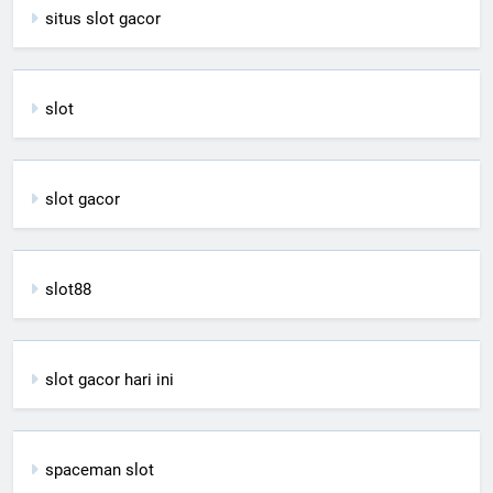
situs slot gacor
slot
slot gacor
slot88
slot gacor hari ini
spaceman slot