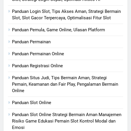
Panduan Login Slot, Tips Akses Aman, Strategi Bermain
Slot, Slot Gacor Terpercaya, Optimalisasi Fitur Slot
Panduan Pemula, Game Online, Ulasan Platform
Panduan Permainan
Panduan Permainan Online
Panduan Registrasi Online
Panduan Situs Judi, Tips Bermain Aman, Strategi
Pemain, Keamanan dan Fair Play, Pengalaman Bermain
Online
Panduan Slot Online
Panduan Slot Online Strategi Bermain Aman Manajemen
Risiko Game Edukasi Pemain Slot Kontrol Modal dan
Emosi