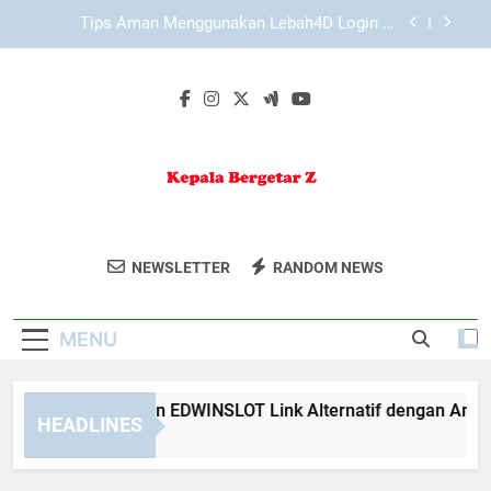
Skip
Daftar Edwinslot Online dengan Sistem yang
to
Mudah Dipahami untuk Pengguna Baru
content
Daftar Lebah4D Online dengan Sistem yang
Responsif untuk Pengalaman Lebih Praktis
Cara Menggunakan EDWINSLOT Link Alternatif
dengan Aman di Berbagai Perangkat
Tips Aman Menggunakan Lebah4D Login di
Perangkat Harian
Daftar Edwinslot Online dengan Sistem yang
Mudah Dipahami untuk Pengguna Baru
Kepala Bergetar
Nikmati Drama Dan Hiburan Favorit Anda Di
Daftar Lebah4D Online dengan Sistem yang
NEWSLETTER
RANDOM NEWS
Z
Responsif untuk Pengalaman Lebih Praktis
Kepala Bergetar Z.
MENU
ra Menggunakan EDWINSLOT Link Alternatif dengan Aman di 
HEADLINES
onth Ago