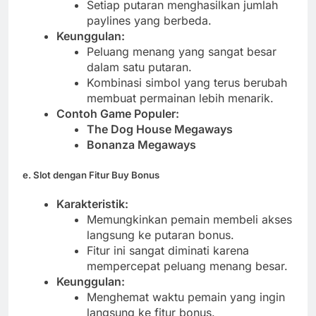
Setiap putaran menghasilkan jumlah
paylines yang berbeda.
Keunggulan:
Peluang menang yang sangat besar
dalam satu putaran.
Kombinasi simbol yang terus berubah
membuat permainan lebih menarik.
Contoh Game Populer:
The Dog House Megaways
Bonanza Megaways
e.
Slot dengan Fitur Buy Bonus
Karakteristik:
Memungkinkan pemain membeli akses
langsung ke putaran bonus.
Fitur ini sangat diminati karena
mempercepat peluang menang besar.
Keunggulan:
Menghemat waktu pemain yang ingin
langsung ke fitur bonus.