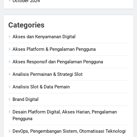
October 2024
Categories
Akses dan Kenyamanan Digital
Akses Platform & Pengalaman Pengguna
Akses Responsif dan Pengalaman Pengguna
Analisis Permainan & Strategi Slot
Analisis Slot & Data Pemain
Brand Digital
Desain Platform Digital, Akses Harian, Pengalaman
Pengguna
DevOps, Pengembangan Sistem, Otomatisasi Teknologi