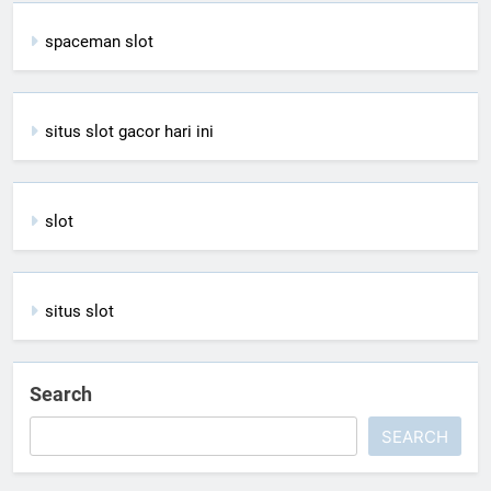
spaceman slot
situs slot gacor hari ini
slot
situs slot
Search
SEARCH