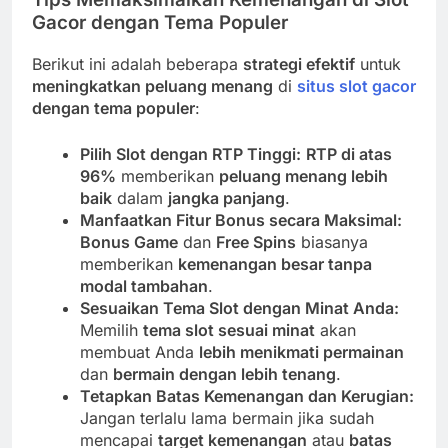
Gacor dengan Tema Populer
Berikut ini adalah beberapa
strategi efektif
untuk
meningkatkan peluang menang
di
situs slot gacor
dengan tema populer
:
Pilih Slot dengan RTP Tinggi:
RTP di atas
96%
memberikan
peluang menang lebih
baik
dalam
jangka panjang
.
Manfaatkan Fitur Bonus secara Maksimal:
Bonus Game
dan
Free Spins
biasanya
memberikan
kemenangan besar tanpa
modal tambahan
.
Sesuaikan Tema Slot dengan Minat Anda:
Memilih
tema slot sesuai minat
akan
membuat Anda
lebih menikmati permainan
dan
bermain dengan lebih tenang
.
Tetapkan Batas Kemenangan dan Kerugian:
Jangan terlalu lama bermain jika sudah
mencapai
target kemenangan
atau
batas