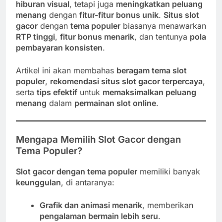
hiburan visual
, tetapi juga
meningkatkan peluang
menang
dengan
fitur-fitur bonus unik
.
Situs slot
gacor
dengan
tema populer
biasanya menawarkan
RTP tinggi
,
fitur bonus menarik
, dan tentunya
pola
pembayaran konsisten
.
Artikel ini akan membahas
beragam tema slot
populer
,
rekomendasi situs slot gacor terpercaya
,
serta
tips efektif
untuk
memaksimalkan peluang
menang
dalam
permainan slot online
.
Mengapa Memilih Slot Gacor dengan
Tema Populer?
Slot gacor dengan tema populer
memiliki banyak
keunggulan
, di antaranya:
Grafik dan animasi menarik
, memberikan
pengalaman bermain lebih seru
.