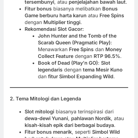
tersembunyi
, atau
penjelajahan bawah laut
.
Fitur bonus
biasanya melibatkan
Bonus
Game berburu harta karun
atau
Free Spins
dengan
Multiplier tinggi
.
Rekomendasi Slot Gacor:
John Hunter and the Tomb of the
Scarab Queen (Pragmatic Play)
:
Menawarkan
Free Spins
dan
Money
Collect Feature
dengan
RTP 96.5%
.
Book of Dead (Play’n GO)
:
Slot
legendaris
dengan
tema Mesir Kuno
dan
fitur Simbol Expanding Wild
.
2.
Tema Mitologi dan Legenda
Slot mitologi
biasanya terinspirasi dari
dewa-dewi Yunani
,
pahlawan Nordik
, atau
kisah-kisah epik dari berbagai budaya
.
Fitur bonus menarik
, seperti
Simbol Wild