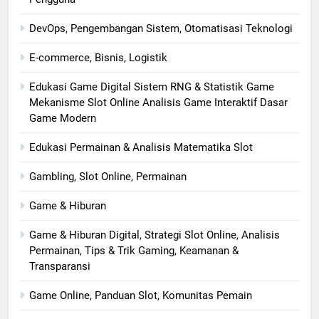
DevOps, Pengembangan Sistem, Otomatisasi Teknologi
E-commerce, Bisnis, Logistik
Edukasi Game Digital Sistem RNG & Statistik Game
Mekanisme Slot Online Analisis Game Interaktif Dasar
Game Modern
Edukasi Permainan & Analisis Matematika Slot
Gambling, Slot Online, Permainan
Game & Hiburan
Game & Hiburan Digital, Strategi Slot Online, Analisis
Permainan, Tips & Trik Gaming, Keamanan &
Transparansi
Game Online, Panduan Slot, Komunitas Pemain