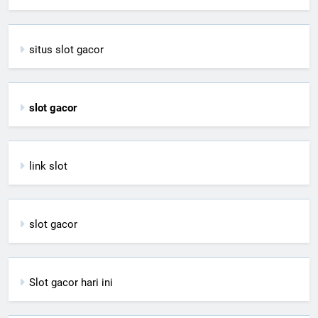
situs slot gacor
slot gacor
link slot
slot gacor
Slot gacor hari ini