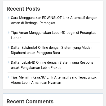
Recent Posts
Cara Menggunakan EDWINSLOT Link Alternatif dengan
Aman di Berbagai Perangkat
Tips Aman Menggunakan Lebah4D Login di Perangkat
Harian
Daftar Edwinslot Online dengan Sistem yang Mudah
Dipahami untuk Pengguna Baru
Daftar Lebah4D Online dengan Sistem yang Responsif
untuk Pengalaman Lebih Praktis
Tips Memilih Kaya787 Link Alternatif yang Tepat untuk
Akses Lebih Aman dan Nyaman
Recent Comments