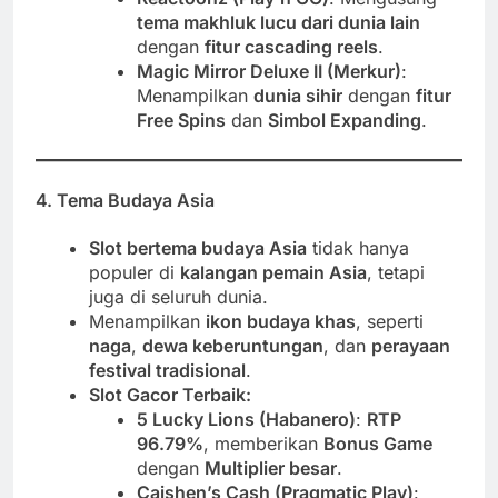
tema makhluk lucu dari dunia lain
dengan
fitur cascading reels
.
Magic Mirror Deluxe II (Merkur)
:
Menampilkan
dunia sihir
dengan
fitur
Free Spins
dan
Simbol Expanding
.
4.
Tema Budaya Asia
Slot bertema budaya Asia
tidak hanya
populer di
kalangan pemain Asia
, tetapi
juga di seluruh dunia.
Menampilkan
ikon budaya khas
, seperti
naga
,
dewa keberuntungan
, dan
perayaan
festival tradisional
.
Slot Gacor Terbaik:
5 Lucky Lions (Habanero)
:
RTP
96.79%
, memberikan
Bonus Game
dengan
Multiplier besar
.
Caishen’s Cash (Pragmatic Play)
: