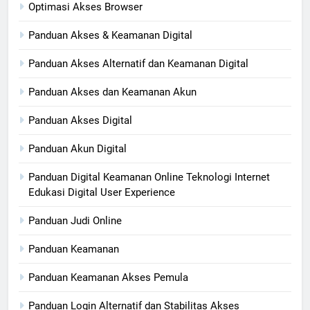
Optimasi Akses Browser
Panduan Akses & Keamanan Digital
Panduan Akses Alternatif dan Keamanan Digital
Panduan Akses dan Keamanan Akun
Panduan Akses Digital
Panduan Akun Digital
Panduan Digital Keamanan Online Teknologi Internet
Edukasi Digital User Experience
Panduan Judi Online
Panduan Keamanan
Panduan Keamanan Akses Pemula
Panduan Login Alternatif dan Stabilitas Akses