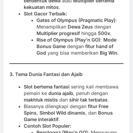
berbentuk dewa
atau
Multiplier bertema
kekuatan mitos
.
Slot Gacor Terbaik:
Gates of Olympus (Pragmatic Play)
:
Menampilkan
Dewa Zeus
dengan
Multiplier progresif
hingga
500x
.
Rise of Olympus (Play’n GO)
:
Mode
Bonus Game
dengan
fitur hand of
God
yang bisa memberikan
Big Win
.
3.
Tema Dunia Fantasi dan Ajaib
Slot bertema fantasi
sering kali membawa
pemain ke
dunia ajaib
, penuh dengan
makhluk mistis
dan
sihir tak terbatas
.
Biasanya dilengkapi dengan
fitur Free
Spins
,
Simbol Wild dinamis
, dan
Bonus
Game interaktif
.
Contoh Slot Populer:
Reactoonz (Play’n GO)
: Mengusung