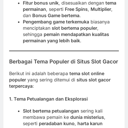
Fitur bonus unik
, disesuaikan dengan
tema
permainan
, seperti
Free Spins
,
Multiplier
,
dan
Bonus Game bertema
.
Pengembang game terkemuka
biasanya
menciptakan
slot bertema populer
,
sehingga
pemain mendapatkan kualitas
permainan yang lebih baik
.
Berbagai Tema Populer di Situs Slot Gacor
Berikut ini adalah beberapa
tema slot online
populer
yang sering ditemui di
situs slot gacor
terpercaya
:
1.
Tema Petualangan dan Eksplorasi
Slot bertema petualangan
sering kali
membawa pemain ke
dunia misterius
,
seperti
peradaban kuno
,
harta karun