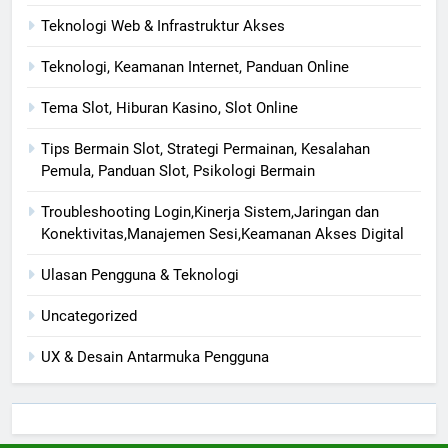
Teknologi Web & Infrastruktur Akses
Teknologi, Keamanan Internet, Panduan Online
Tema Slot, Hiburan Kasino, Slot Online
Tips Bermain Slot, Strategi Permainan, Kesalahan
Pemula, Panduan Slot, Psikologi Bermain
Troubleshooting Login,Kinerja Sistem,Jaringan dan
Konektivitas,Manajemen Sesi,Keamanan Akses Digital
Ulasan Pengguna & Teknologi
Uncategorized
UX & Desain Antarmuka Pengguna