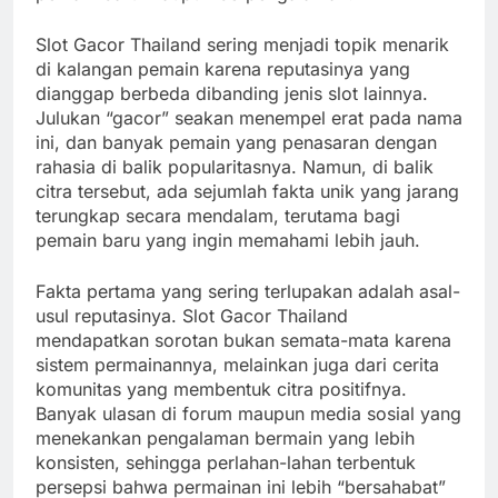
Slot Gacor Thailand sering menjadi topik menarik
di kalangan pemain karena reputasinya yang
dianggap berbeda dibanding jenis slot lainnya.
Julukan “gacor” seakan menempel erat pada nama
ini, dan banyak pemain yang penasaran dengan
rahasia di balik popularitasnya. Namun, di balik
citra tersebut, ada sejumlah fakta unik yang jarang
terungkap secara mendalam, terutama bagi
pemain baru yang ingin memahami lebih jauh.
Fakta pertama yang sering terlupakan adalah asal-
usul reputasinya. Slot Gacor Thailand
mendapatkan sorotan bukan semata-mata karena
sistem permainannya, melainkan juga dari cerita
komunitas yang membentuk citra positifnya.
Banyak ulasan di forum maupun media sosial yang
menekankan pengalaman bermain yang lebih
konsisten, sehingga perlahan-lahan terbentuk
persepsi bahwa permainan ini lebih “bersahabat”