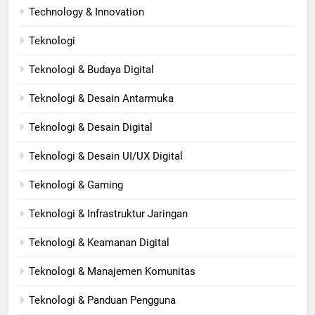
Technology & Innovation
Teknologi
Teknologi & Budaya Digital
Teknologi & Desain Antarmuka
Teknologi & Desain Digital
Teknologi & Desain UI/UX Digital
Teknologi & Gaming
Teknologi & Infrastruktur Jaringan
Teknologi & Keamanan Digital
Teknologi & Manajemen Komunitas
Teknologi & Panduan Pengguna