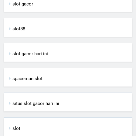
slot gacor
slot88
slot gacor hari ini
spaceman slot
situs slot gacor hari ini
slot