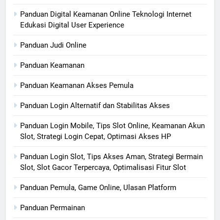
Panduan Digital Keamanan Online Teknologi Internet
Edukasi Digital User Experience
Panduan Judi Online
Panduan Keamanan
Panduan Keamanan Akses Pemula
Panduan Login Alternatif dan Stabilitas Akses
Panduan Login Mobile, Tips Slot Online, Keamanan Akun
Slot, Strategi Login Cepat, Optimasi Akses HP
Panduan Login Slot, Tips Akses Aman, Strategi Bermain
Slot, Slot Gacor Terpercaya, Optimalisasi Fitur Slot
Panduan Pemula, Game Online, Ulasan Platform
Panduan Permainan