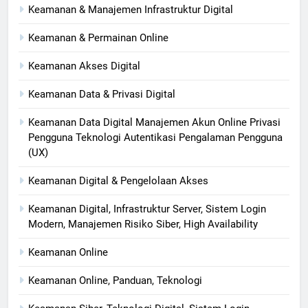
Keamanan & Manajemen Infrastruktur Digital
Keamanan & Permainan Online
Keamanan Akses Digital
Keamanan Data & Privasi Digital
Keamanan Data Digital Manajemen Akun Online Privasi
Pengguna Teknologi Autentikasi Pengalaman Pengguna
(UX)
Keamanan Digital & Pengelolaan Akses
Keamanan Digital, Infrastruktur Server, Sistem Login
Modern, Manajemen Risiko Siber, High Availability
Keamanan Online
Keamanan Online, Panduan, Teknologi