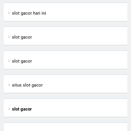
slot gacor hari ini
slot gacor
slot gacor
situs slot gacor
slot gacor