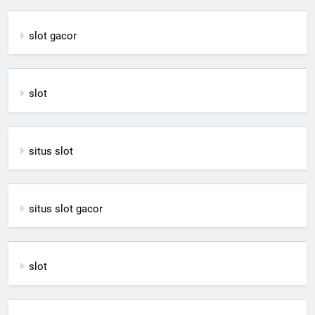
slot gacor
slot
situs slot
situs slot gacor
slot