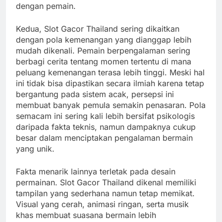
dengan pemain.
Kedua, Slot Gacor Thailand sering dikaitkan
dengan pola kemenangan yang dianggap lebih
mudah dikenali. Pemain berpengalaman sering
berbagi cerita tentang momen tertentu di mana
peluang kemenangan terasa lebih tinggi. Meski hal
ini tidak bisa dipastikan secara ilmiah karena tetap
bergantung pada sistem acak, persepsi ini
membuat banyak pemula semakin penasaran. Pola
semacam ini sering kali lebih bersifat psikologis
daripada fakta teknis, namun dampaknya cukup
besar dalam menciptakan pengalaman bermain
yang unik.
Fakta menarik lainnya terletak pada desain
permainan. Slot Gacor Thailand dikenal memiliki
tampilan yang sederhana namun tetap memikat.
Visual yang cerah, animasi ringan, serta musik
khas membuat suasana bermain lebih