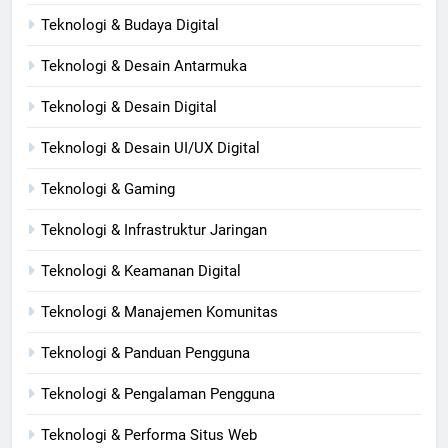
Teknologi & Budaya Digital
Teknologi & Desain Antarmuka
Teknologi & Desain Digital
Teknologi & Desain UI/UX Digital
Teknologi & Gaming
Teknologi & Infrastruktur Jaringan
Teknologi & Keamanan Digital
Teknologi & Manajemen Komunitas
Teknologi & Panduan Pengguna
Teknologi & Pengalaman Pengguna
Teknologi & Performa Situs Web