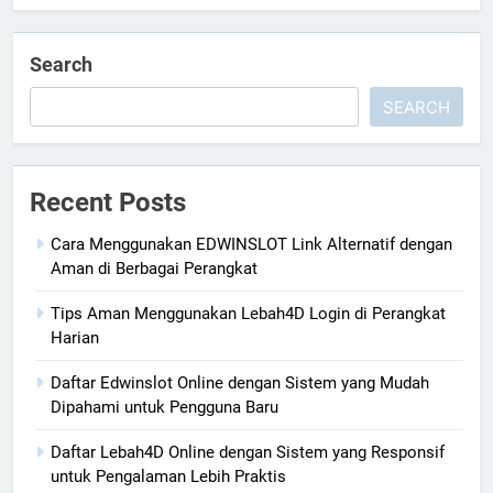
Search
SEARCH
Recent Posts
Cara Menggunakan EDWINSLOT Link Alternatif dengan
Aman di Berbagai Perangkat
Tips Aman Menggunakan Lebah4D Login di Perangkat
Harian
Daftar Edwinslot Online dengan Sistem yang Mudah
Dipahami untuk Pengguna Baru
Daftar Lebah4D Online dengan Sistem yang Responsif
untuk Pengalaman Lebih Praktis