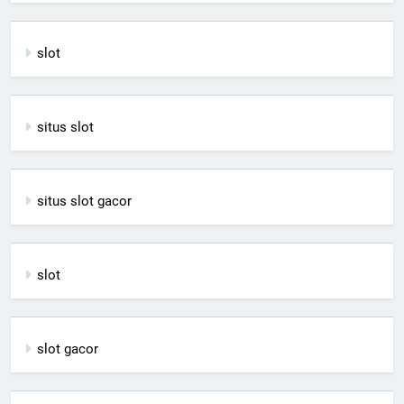
slot
situs slot
situs slot gacor
slot
slot gacor