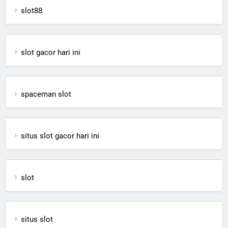
slot88
slot gacor hari ini
spaceman slot
situs slot gacor hari ini
slot
situs slot