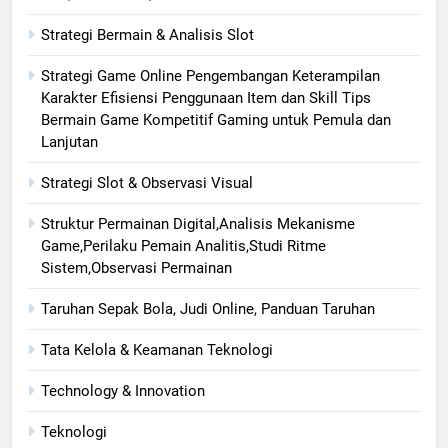
Strategi Bermain & Analisis Slot
Strategi Game Online Pengembangan Keterampilan
Karakter Efisiensi Penggunaan Item dan Skill Tips
Bermain Game Kompetitif Gaming untuk Pemula dan
Lanjutan
Strategi Slot & Observasi Visual
Struktur Permainan Digital,Analisis Mekanisme
Game,Perilaku Pemain Analitis,Studi Ritme
Sistem,Observasi Permainan
Taruhan Sepak Bola, Judi Online, Panduan Taruhan
Tata Kelola & Keamanan Teknologi
Technology & Innovation
Teknologi