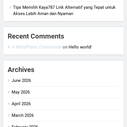
Tips Memilih Kaya787 Link Alternatif yang Tepat untuk
Akses Lebih Aman dan Nyaman
Recent Comments
A WordPress Commenter
on
Hello world!
Archives
June 2026
May 2026
April 2026
March 2026