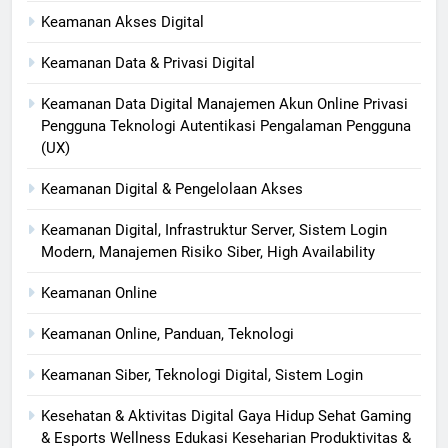
Keamanan Akses Digital
Keamanan Data & Privasi Digital
Keamanan Data Digital Manajemen Akun Online Privasi
Pengguna Teknologi Autentikasi Pengalaman Pengguna
(UX)
Keamanan Digital & Pengelolaan Akses
Keamanan Digital, Infrastruktur Server, Sistem Login
Modern, Manajemen Risiko Siber, High Availability
Keamanan Online
Keamanan Online, Panduan, Teknologi
Keamanan Siber, Teknologi Digital, Sistem Login
Kesehatan & Aktivitas Digital Gaya Hidup Sehat Gaming
& Esports Wellness Edukasi Keseharian Produktivitas &