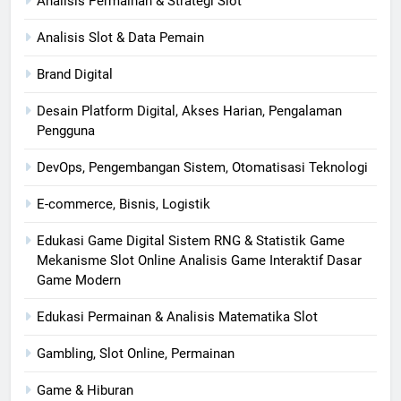
Analisis Permainan & Strategi Slot
Analisis Slot & Data Pemain
Brand Digital
Desain Platform Digital, Akses Harian, Pengalaman
Pengguna
DevOps, Pengembangan Sistem, Otomatisasi Teknologi
E-commerce, Bisnis, Logistik
Edukasi Game Digital Sistem RNG & Statistik Game
Mekanisme Slot Online Analisis Game Interaktif Dasar
Game Modern
Edukasi Permainan & Analisis Matematika Slot
Gambling, Slot Online, Permainan
Game & Hiburan