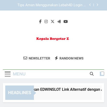
Skip
Tips Aman Menggunakan Lebah4D Login di
Perangkat Harian
to
Daftar Edwinslot Online dengan Sistem yang
content
Mudah Dipahami untuk Pengguna Baru
Daftar Lebah4D Online dengan Sistem yang
Responsif untuk Pengalaman Lebih Praktis
Cara Menggunakan EDWINSLOT Link Alternatif
dengan Aman di Berbagai Perangkat
Tips Aman Menggunakan Lebah4D Login di
Perangkat Harian
Kepala Bergetar
Nikmati Drama Dan Hiburan Favorit Anda Di
Daftar Edwinslot Online dengan Sistem yang
NEWSLETTER
RANDOM NEWS
Mudah Dipahami untuk Pengguna Baru
Z
Kepala Bergetar Z.
Daftar Lebah4D Online dengan Sistem yang
Responsif untuk Pengalaman Lebih Praktis
MENU
Cara Menggunakan EDWINSLOT Link Alternatif dengan Aman 
HEADLINES
1 Month Ago