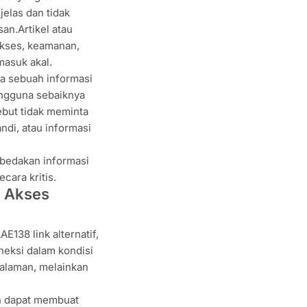
elas dan tidak
n.Artikel atau
kses, keamanan,
asuk akal.
ika sebuah informasi
pengguna sebaiknya
sebut tidak meminta
ndi, atau informasi
bedakan informasi
cara kritis.
 Akses
38 link alternatif,
eksi dalam kondisi
 halaman, melainkan
ah dapat membuat