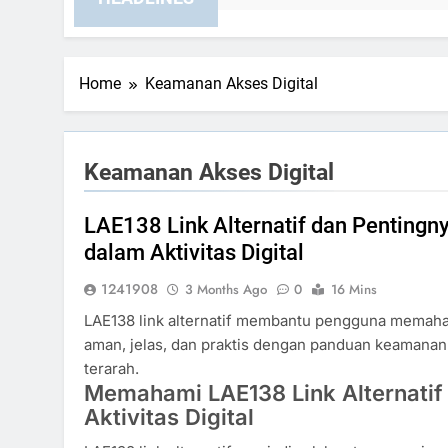
Home
Keamanan Akses Digital
Keamanan Akses Digital
LAE138 Link Alternatif dan Penting
dalam Aktivitas Digital
1241908
3 Months Ago
0
16 Mins
LAE138 link alternatif membantu pengguna memaham
aman, jelas, dan praktis dengan panduan keamana
terarah.
Memahami LAE138 Link Alternatif
Aktivitas Digital