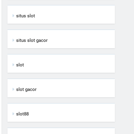
situs slot
situs slot gacor
slot
slot gacor
slot88