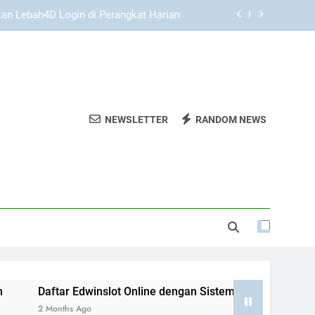
n Lebah4D Login di Perangkat Harian
g Mudah Dipahami untuk Pengguna Baru
onsif untuk Pengalaman Lebih Praktis
f dengan Aman di Berbagai Perangkat
NEWSLETTER
RANDOM NEWS
n Lebah4D Login di Perangkat Harian
g Mudah Dipahami untuk Pengguna Baru
onsif untuk Pengalaman Lebih Praktis
 Edwinslot Online dengan Sistem yang Mudah Dipahami untuk
 Ago