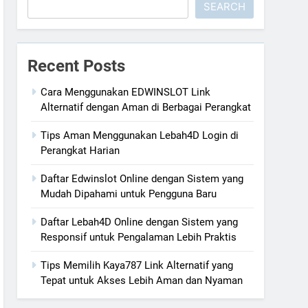
SEARCH
Recent Posts
Cara Menggunakan EDWINSLOT Link
Alternatif dengan Aman di Berbagai Perangkat
Tips Aman Menggunakan Lebah4D Login di
Perangkat Harian
Daftar Edwinslot Online dengan Sistem yang
Mudah Dipahami untuk Pengguna Baru
Daftar Lebah4D Online dengan Sistem yang
Responsif untuk Pengalaman Lebih Praktis
Tips Memilih Kaya787 Link Alternatif yang
Tepat untuk Akses Lebih Aman dan Nyaman