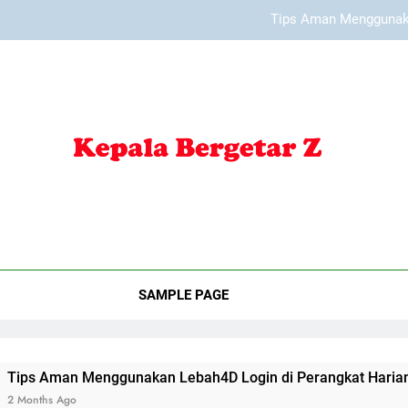
Tips Aman Menggunaka
Daftar Edwinslot Online dengan Sistem yan
Daftar Lebah4D Online dengan Sistem yang Resp
Cara Menggunakan EDWINSLOT Link Alternati
Tips Aman Menggunaka
Daftar Edwinslot Online dengan Sistem yan
ala Bergetar Z
ama Dan Hiburan Favorit Anda Di Kepala Bergetar Z.
Daftar Lebah4D Online dengan Sistem yang Resp
SAMPLE PAGE
enggunakan Lebah4D Login di Perangkat Harian
Daftar
2 Months