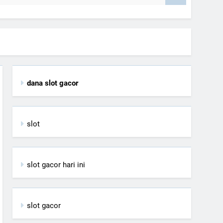
dana slot gacor
slot
slot gacor hari ini
slot gacor