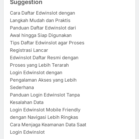
Suggestion
Cara Daftar Edwinslot dengan
Langkah Mudah dan Praktis
Panduan Daftar Edwinslot dari
Awal hingga Siap Digunakan
Tips Daftar Edwinslot agar Proses
Registrasi Lancar
Edwinslot Daftar Resmi dengan
Proses yang Lebih Terarah
Login Edwinslot dengan
Pengalaman Akses yang Lebih
Sederhana
Panduan Login Edwinslot Tanpa
Kesalahan Data
Login Edwinslot Mobile Friendly
dengan Navigasi Lebih Ringkas
Cara Menjaga Keamanan Data Saat
Login Edwinslot