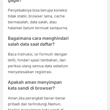
gagal?
Penyebabnya bisa berupa koneksi
tidak stabil, browser lama, cache
bermasalah, data salah, atau
halaman belum termuat sempurna.
Bagaimana cara menghindari
salah data saat daftar?
Baca instruksi, isi formulir dengan
teliti, hindari spasi tambahan, dan
periksa ulang semua data sebelum
menyelesaikan registrasi.
Apakah aman menyimpan
kata sandi di browser?
Aman jika perangkat benar-benar
pribadi dan terlindungi.Namun,
hindari menyimpan kata sandi di