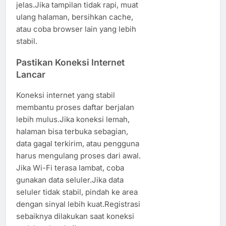
jelas.Jika tampilan tidak rapi, muat
ulang halaman, bersihkan cache,
atau coba browser lain yang lebih
stabil.
Pastikan Koneksi Internet
Lancar
Koneksi internet yang stabil
membantu proses daftar berjalan
lebih mulus.Jika koneksi lemah,
halaman bisa terbuka sebagian,
data gagal terkirim, atau pengguna
harus mengulang proses dari awal.
Jika Wi-Fi terasa lambat, coba
gunakan data seluler.Jika data
seluler tidak stabil, pindah ke area
dengan sinyal lebih kuat.Registrasi
sebaiknya dilakukan saat koneksi