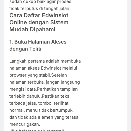
sudah cukup baik agar proses
tidak terputus di tengah jalan.
Cara Daftar Edwinslot
Online dengan Sistem
Mudah Dipahami
1. Buka Halaman Akses
dengan Teliti
Langkah pertama adalah membuka
halaman akses Edwinslot melalui
browser yang stabil.Setelah
halaman terbuka, jangan langsung
mengisi data.Perhatikan tampilan
terlebih dahulu.Pastikan teks
terbaca jelas, tombol terlihat
normal, menu tidak bertumpuk,
dan tidak ada elemen yang terasa
mencurigakan.