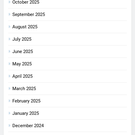
October 2025
September 2025
August 2025
July 2025
June 2025
May 2025
April 2025
March 2025
February 2025
January 2025
December 2024