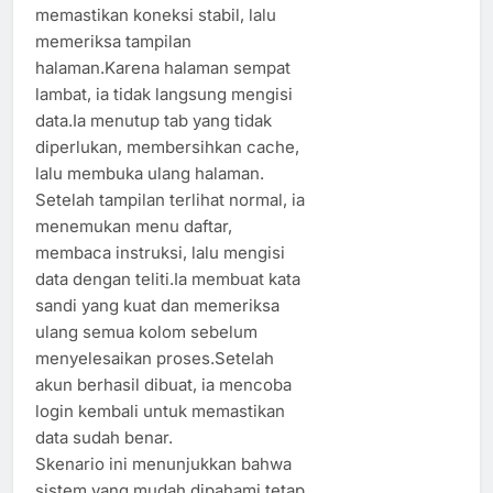
memastikan koneksi stabil, lalu
memeriksa tampilan
halaman.Karena halaman sempat
lambat, ia tidak langsung mengisi
data.Ia menutup tab yang tidak
diperlukan, membersihkan cache,
lalu membuka ulang halaman.
Setelah tampilan terlihat normal, ia
menemukan menu daftar,
membaca instruksi, lalu mengisi
data dengan teliti.Ia membuat kata
sandi yang kuat dan memeriksa
ulang semua kolom sebelum
menyelesaikan proses.Setelah
akun berhasil dibuat, ia mencoba
login kembali untuk memastikan
data sudah benar.
Skenario ini menunjukkan bahwa
sistem yang mudah dipahami tetap