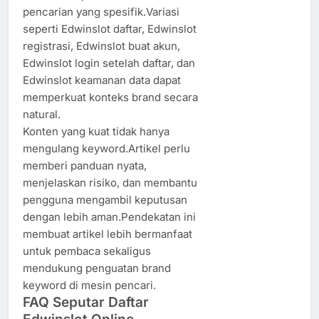
pencarian yang spesifik.Variasi
seperti Edwinslot daftar, Edwinslot
registrasi, Edwinslot buat akun,
Edwinslot login setelah daftar, dan
Edwinslot keamanan data dapat
memperkuat konteks brand secara
natural.
Konten yang kuat tidak hanya
mengulang keyword.Artikel perlu
memberi panduan nyata,
menjelaskan risiko, dan membantu
pengguna mengambil keputusan
dengan lebih aman.Pendekatan ini
membuat artikel lebih bermanfaat
untuk pembaca sekaligus
mendukung penguatan brand
keyword di mesin pencari.
FAQ Seputar Daftar