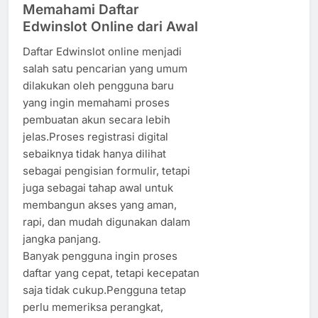
Memahami Daftar
Edwinslot Online dari Awal
Daftar Edwinslot online menjadi
salah satu pencarian yang umum
dilakukan oleh pengguna baru
yang ingin memahami proses
pembuatan akun secara lebih
jelas.Proses registrasi digital
sebaiknya tidak hanya dilihat
sebagai pengisian formulir, tetapi
juga sebagai tahap awal untuk
membangun akses yang aman,
rapi, dan mudah digunakan dalam
jangka panjang.
Banyak pengguna ingin proses
daftar yang cepat, tetapi kecepatan
saja tidak cukup.Pengguna tetap
perlu memeriksa perangkat,