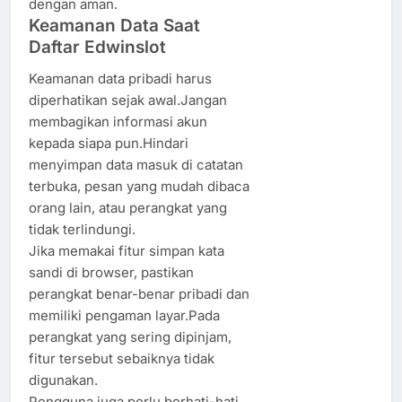
dengan aman.
Keamanan Data Saat
Daftar Edwinslot
Keamanan data pribadi harus
diperhatikan sejak awal.Jangan
membagikan informasi akun
kepada siapa pun.Hindari
menyimpan data masuk di catatan
terbuka, pesan yang mudah dibaca
orang lain, atau perangkat yang
tidak terlindungi.
Jika memakai fitur simpan kata
sandi di browser, pastikan
perangkat benar-benar pribadi dan
memiliki pengaman layar.Pada
perangkat yang sering dipinjam,
fitur tersebut sebaiknya tidak
digunakan.
Pengguna juga perlu berhati-hati