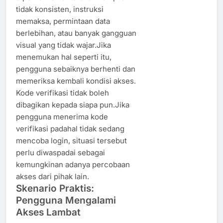
tidak konsisten, instruksi
memaksa, permintaan data
berlebihan, atau banyak gangguan
visual yang tidak wajar.Jika
menemukan hal seperti itu,
pengguna sebaiknya berhenti dan
memeriksa kembali kondisi akses.
Kode verifikasi tidak boleh
dibagikan kepada siapa pun.Jika
pengguna menerima kode
verifikasi padahal tidak sedang
mencoba login, situasi tersebut
perlu diwaspadai sebagai
kemungkinan adanya percobaan
akses dari pihak lain.
Skenario Praktis:
Pengguna Mengalami
Akses Lambat