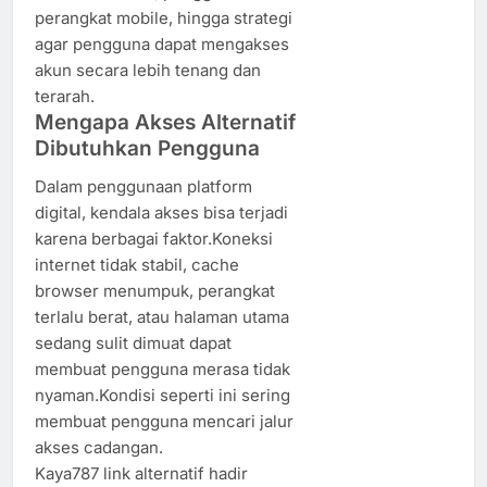
perangkat mobile, hingga strategi
agar pengguna dapat mengakses
akun secara lebih tenang dan
terarah.
Mengapa Akses Alternatif
Dibutuhkan Pengguna
Dalam penggunaan platform
digital, kendala akses bisa terjadi
karena berbagai faktor.Koneksi
internet tidak stabil, cache
browser menumpuk, perangkat
terlalu berat, atau halaman utama
sedang sulit dimuat dapat
membuat pengguna merasa tidak
nyaman.Kondisi seperti ini sering
membuat pengguna mencari jalur
akses cadangan.
Kaya787 link alternatif hadir