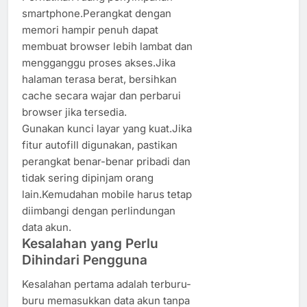
smartphone.Perangkat dengan
memori hampir penuh dapat
membuat browser lebih lambat dan
mengganggu proses akses.Jika
halaman terasa berat, bersihkan
cache secara wajar dan perbarui
browser jika tersedia.
Gunakan kunci layar yang kuat.Jika
fitur autofill digunakan, pastikan
perangkat benar-benar pribadi dan
tidak sering dipinjam orang
lain.Kemudahan mobile harus tetap
diimbangi dengan perlindungan
data akun.
Kesalahan yang Perlu
Dihindari Pengguna
Kesalahan pertama adalah terburu-
buru memasukkan data akun tanpa