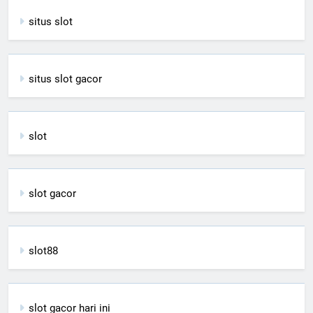
situs slot
situs slot gacor
slot
slot gacor
slot88
slot gacor hari ini