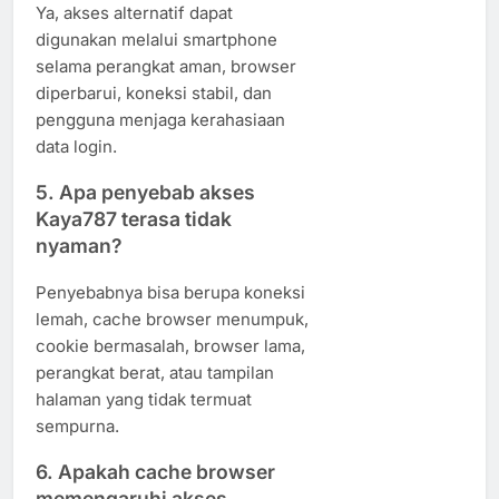
Ya, akses alternatif dapat
digunakan melalui smartphone
selama perangkat aman, browser
diperbarui, koneksi stabil, dan
pengguna menjaga kerahasiaan
data login.
5. Apa penyebab akses
Kaya787 terasa tidak
nyaman?
Penyebabnya bisa berupa koneksi
lemah, cache browser menumpuk,
cookie bermasalah, browser lama,
perangkat berat, atau tampilan
halaman yang tidak termuat
sempurna.
6. Apakah cache browser
memengaruhi akses