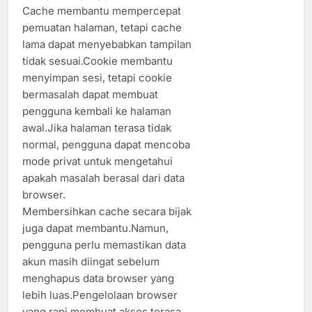
Cache membantu mempercepat
pemuatan halaman, tetapi cache
lama dapat menyebabkan tampilan
tidak sesuai.Cookie membantu
menyimpan sesi, tetapi cookie
bermasalah dapat membuat
pengguna kembali ke halaman
awal.Jika halaman terasa tidak
normal, pengguna dapat mencoba
mode privat untuk mengetahui
apakah masalah berasal dari data
browser.
Membersihkan cache secara bijak
juga dapat membantu.Namun,
pengguna perlu memastikan data
akun masih diingat sebelum
menghapus data browser yang
lebih luas.Pengelolaan browser
yang rapi membuat akses terasa