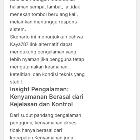
halaman sempat lambat, ia tidak
menekan tombol berulang kali,
melainkan menunggu respons
sistem.
Skenario ini menunjukkan bahwa
Kaya787 link alternatif dapat
mendukung pengalaman yang
lebih nyaman jika pengguna tetap
mengutamakan keamanan,
ketelitian, dan kondisi teknis yang
stabil.
Insight Pengalaman:
Kenyamanan Berasal dari
Kejelasan dan Kontrol
Dari sudut pandang pengalaman
pengguna, kenyamanan akses
tidak hanya berasal dari
kecepatan.Kenyamanan juga