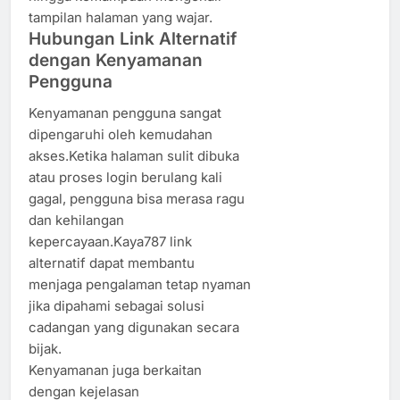
tampilan halaman yang wajar.
Hubungan Link Alternatif
dengan Kenyamanan
Pengguna
Kenyamanan pengguna sangat
dipengaruhi oleh kemudahan
akses.Ketika halaman sulit dibuka
atau proses login berulang kali
gagal, pengguna bisa merasa ragu
dan kehilangan
kepercayaan.Kaya787 link
alternatif dapat membantu
menjaga pengalaman tetap nyaman
jika dipahami sebagai solusi
cadangan yang digunakan secara
bijak.
Kenyamanan juga berkaitan
dengan kejelasan