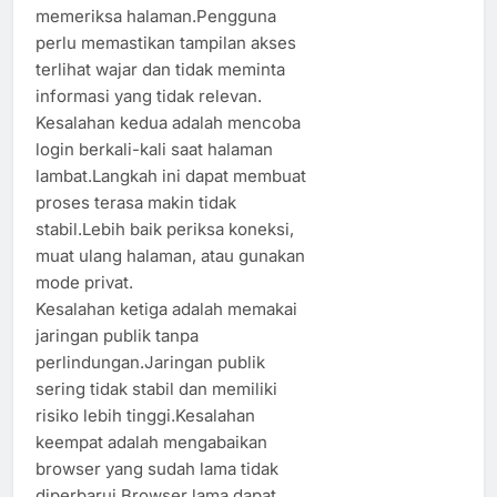
memeriksa halaman.Pengguna
perlu memastikan tampilan akses
terlihat wajar dan tidak meminta
informasi yang tidak relevan.
Kesalahan kedua adalah mencoba
login berkali-kali saat halaman
lambat.Langkah ini dapat membuat
proses terasa makin tidak
stabil.Lebih baik periksa koneksi,
muat ulang halaman, atau gunakan
mode privat.
Kesalahan ketiga adalah memakai
jaringan publik tanpa
perlindungan.Jaringan publik
sering tidak stabil dan memiliki
risiko lebih tinggi.Kesalahan
keempat adalah mengabaikan
browser yang sudah lama tidak
diperbarui.Browser lama dapat