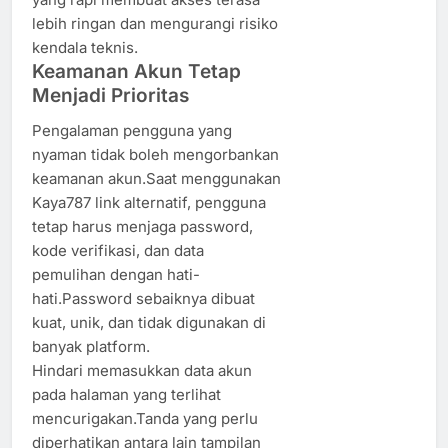
lebih ringan dan mengurangi risiko
kendala teknis.
Keamanan Akun Tetap
Menjadi Prioritas
Pengalaman pengguna yang
nyaman tidak boleh mengorbankan
keamanan akun.Saat menggunakan
Kaya787 link alternatif, pengguna
tetap harus menjaga password,
kode verifikasi, dan data
pemulihan dengan hati-
hati.Password sebaiknya dibuat
kuat, unik, dan tidak digunakan di
banyak platform.
Hindari memasukkan data akun
pada halaman yang terlihat
mencurigakan.Tanda yang perlu
diperhatikan antara lain tampilan