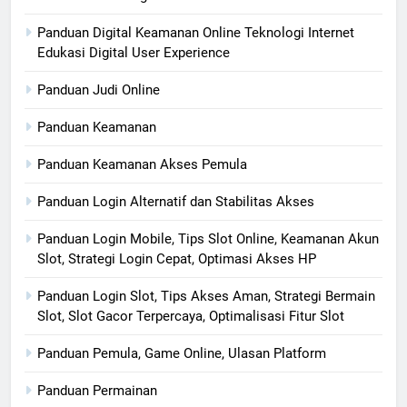
Panduan Digital Keamanan Online Teknologi Internet
Edukasi Digital User Experience
Panduan Judi Online
Panduan Keamanan
Panduan Keamanan Akses Pemula
Panduan Login Alternatif dan Stabilitas Akses
Panduan Login Mobile, Tips Slot Online, Keamanan Akun
Slot, Strategi Login Cepat, Optimasi Akses HP
Panduan Login Slot, Tips Akses Aman, Strategi Bermain
Slot, Slot Gacor Terpercaya, Optimalisasi Fitur Slot
Panduan Pemula, Game Online, Ulasan Platform
Panduan Permainan