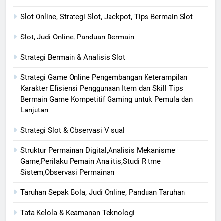
Slot Online, Strategi Slot, Jackpot, Tips Bermain Slot
Slot, Judi Online, Panduan Bermain
Strategi Bermain & Analisis Slot
Strategi Game Online Pengembangan Keterampilan
Karakter Efisiensi Penggunaan Item dan Skill Tips
Bermain Game Kompetitif Gaming untuk Pemula dan
Lanjutan
Strategi Slot & Observasi Visual
Struktur Permainan Digital,Analisis Mekanisme
Game,Perilaku Pemain Analitis,Studi Ritme
Sistem,Observasi Permainan
Taruhan Sepak Bola, Judi Online, Panduan Taruhan
Tata Kelola & Keamanan Teknologi