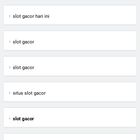
slot gacor hari ini
slot gacor
slot gacor
situs slot gacor
slot gacor