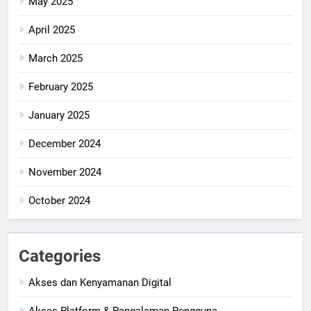
May 2025
April 2025
March 2025
February 2025
January 2025
December 2024
November 2024
October 2024
Categories
Akses dan Kenyamanan Digital