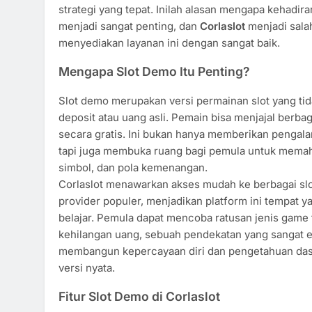
strategi yang tepat. Inilah alasan mengapa kehadira
menjadi sangat penting, dan
Corlaslot
menjadi sala
menyediakan layanan ini dengan sangat baik.
Mengapa Slot Demo Itu Penting?
Slot demo merupakan versi permainan slot yang t
deposit atau uang asli. Pemain bisa menjajal berbag
secara gratis. Ini bukan hanya memberikan pengal
tapi juga membuka ruang bagi pemula untuk mema
simbol, dan pola kemenangan.
Corlaslot menawarkan akses mudah ke berbagai slo
provider populer, menjadikan platform ini tempat y
belajar. Pemula dapat mencoba ratusan jenis game 
kehilangan uang, sebuah pendekatan yang sangat e
membangun kepercayaan diri dan pengetahuan das
versi nyata.
Fitur Slot Demo di Corlaslot