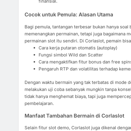
finansial.
Cocok untuk Pemula: Alasan Utama
Bagi pemula, tantangan terbesar bukan hanya soal
memenangkan permainan, tetapi juga bagaimana m
permainan slot itu sendiri. Di Corlaslot, pemain bi
Cara kerja putaran otomatis (autoplay)
Fungsi simbol Wild dan Scatter
Cara mengaktifkan fitur bonus dan free spin
Pengaruh RTP dan volatilitas terhadap kem
Dengan waktu bermain yang tak terbatas di mode 
melakukan uji coba sebanyak mungkin tanpa konseku
tidak hanya menghemat biaya, tapi juga mempercep
pembelajaran.
Manfaat Tambahan Bermain di Corlaslot
Selain fitur slot demo, Corlaslot juga dikenal deng