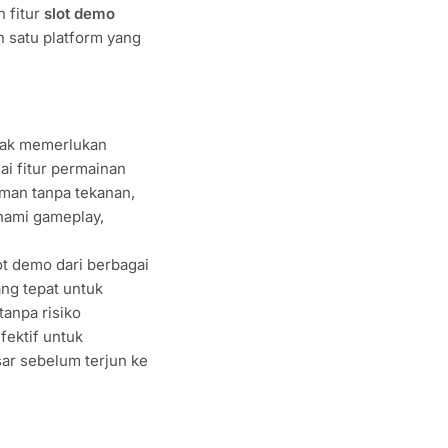
n fitur
slot demo
h satu platform yang
idak memerlukan
ai fitur permainan
aman tanpa tekanan,
hami gameplay,
t demo dari berbagai
ang tepat untuk
tanpa risiko
fektif untuk
ar sebelum terjun ke