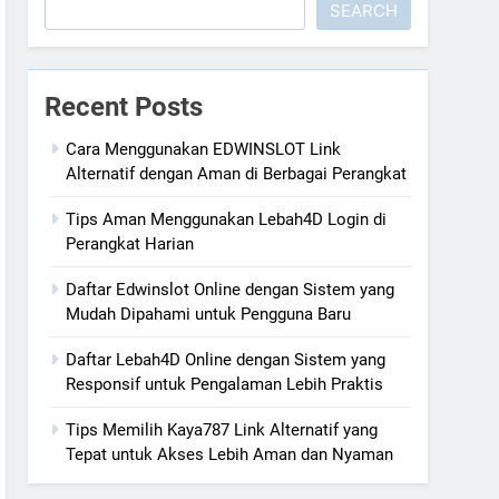
SEARCH
Recent Posts
Cara Menggunakan EDWINSLOT Link
Alternatif dengan Aman di Berbagai Perangkat
Tips Aman Menggunakan Lebah4D Login di
Perangkat Harian
Daftar Edwinslot Online dengan Sistem yang
Mudah Dipahami untuk Pengguna Baru
Daftar Lebah4D Online dengan Sistem yang
Responsif untuk Pengalaman Lebih Praktis
Tips Memilih Kaya787 Link Alternatif yang
Tepat untuk Akses Lebih Aman dan Nyaman