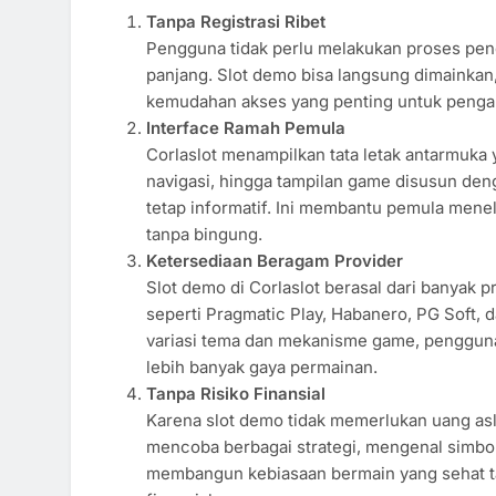
Tanpa Registrasi Ribet
Pengguna tidak perlu melakukan proses pen
panjang. Slot demo bisa langsung dimainka
kemudahan akses yang penting untuk penga
Interface Ramah Pemula
Corlaslot menampilkan tata letak antarmuka y
navigasi, hingga tampilan game disusun de
tetap informatif. Ini membantu pemula menelu
tanpa bingung.
Ketersediaan Beragam Provider
Slot demo di Corlaslot berasal dari banyak p
seperti Pragmatic Play, Habanero, PG Soft, 
variasi tema dan mekanisme game, penggun
lebih banyak gaya permainan.
Tanpa Risiko Finansial
Karena slot demo tidak memerlukan uang asl
mencoba berbagai strategi, mengenal simbo
membangun kebiasaan bermain yang sehat t