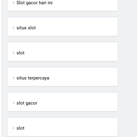
Slot gacor hari ini
situs slot
slot
situs terpercaya
slot gacor
slot