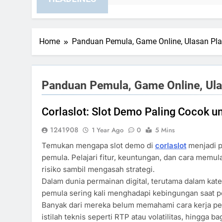
Home
Panduan Pemula, Game Online, Ulasan Pl
Panduan Pemula, Game Online, Ula
Corlaslot: Slot Demo Paling Cocok u
1241908
1 Year Ago
0
5 Mins
Temukan mengapa slot demo di
corlaslot
menjadi pi
pemula. Pelajari fitur, keuntungan, dan cara memul
risiko sambil mengasah strategi.
Dalam dunia permainan digital, terutama dalam kate
pemula sering kali menghadapi kebingungan saat p
Banyak dari mereka belum memahami cara kerja per
istilah teknis seperti RTP atau volatilitas, hingga