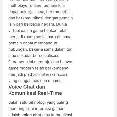
multiplayer online, pemain kini
dapat bekerja sama, berkompetisi,
dan berkomunikasi dengan pemain
lain dari berbagai negara. Dunia
virtual dalam game bahkan telah
menjadi ruang sosial baru di mana
pemain dapat membangun
hubungan, bekerja sama dalam tim,
atau sekadar bersosialisasi.
Fenomena ini menunjukkan bahwa
game modern telah berkembang
menjadi platform interaksi sosial
yang sangat luas dan dinamis.
Voice Chat dan
Komunikasi Real-Time
Salah satu teknologi yang paling
memengaruhi interaksi gamer
adalah
voice chat
atau komunikasi