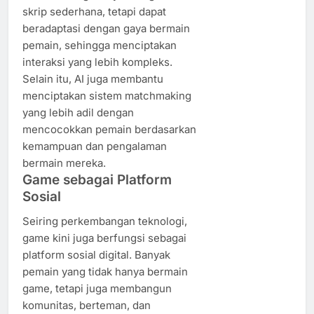
skrip sederhana, tetapi dapat
beradaptasi dengan gaya bermain
pemain, sehingga menciptakan
interaksi yang lebih kompleks.
Selain itu, AI juga membantu
menciptakan sistem matchmaking
yang lebih adil dengan
mencocokkan pemain berdasarkan
kemampuan dan pengalaman
bermain mereka.
Game sebagai Platform
Sosial
Seiring perkembangan teknologi,
game kini juga berfungsi sebagai
platform sosial digital. Banyak
pemain yang tidak hanya bermain
game, tetapi juga membangun
komunitas, berteman, dan