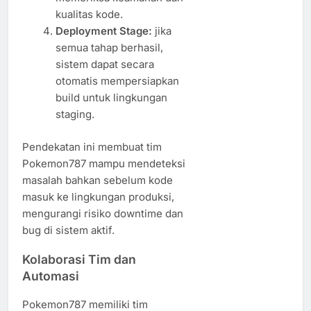
kualitas kode.
Deployment Stage:
jika
semua tahap berhasil,
sistem dapat secara
otomatis mempersiapkan
build untuk lingkungan
staging.
Pendekatan ini membuat tim
Pokemon787 mampu mendeteksi
masalah bahkan sebelum kode
masuk ke lingkungan produksi,
mengurangi risiko downtime dan
bug di sistem aktif.
Kolaborasi Tim dan
Automasi
Pokemon787 memiliki tim