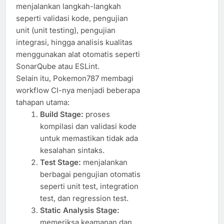
menjalankan langkah-langkah
seperti validasi kode, pengujian
unit (unit testing), pengujian
integrasi, hingga analisis kualitas
menggunakan alat otomatis seperti
SonarQube atau ESLint.
Selain itu, Pokemon787 membagi
workflow CI-nya menjadi beberapa
tahapan utama:
Build Stage:
proses
kompilasi dan validasi kode
untuk memastikan tidak ada
kesalahan sintaks.
Test Stage:
menjalankan
berbagai pengujian otomatis
seperti unit test, integration
test, dan regression test.
Static Analysis Stage:
memeriksa keamanan dan