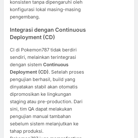
konsisten tanpa dipengaruhi oleh
konfigurasi lokal masing-masing
pengembang.
Integrasi dengan Continuous
Deployment (CD)
CI di Pokemon787 tidak berdiri
sendiri, melainkan terintegrasi
dengan sistem
Continuous
Deployment (CD)
. Setelah proses
pengujian berhasil, build yang
dinyatakan stabil akan otomatis
dipromosikan ke lingkungan
staging atau pre-production. Dari
sini, tim QA dapat melakukan
pengujian manual tambahan
sebelum sistem melanjutkan ke
tahap produksi.