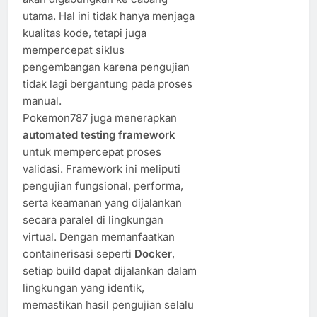
utama. Hal ini tidak hanya menjaga
kualitas kode, tetapi juga
mempercepat siklus
pengembangan karena pengujian
tidak lagi bergantung pada proses
manual.
Pokemon787 juga menerapkan
automated testing framework
untuk mempercepat proses
validasi. Framework ini meliputi
pengujian fungsional, performa,
serta keamanan yang dijalankan
secara paralel di lingkungan
virtual. Dengan memanfaatkan
containerisasi seperti
Docker
,
setiap build dapat dijalankan dalam
lingkungan yang identik,
memastikan hasil pengujian selalu