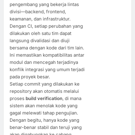
pengembang yang bekerja lintas
divisi—backend, frontend,
keamanan, dan infrastruktur.
Dengan CI, setiap perubahan yang
dilakukan oleh satu tim dapat
langsung divalidasi dan diuji
bersama dengan kode dari tim lain.
Ini memastikan kompatibilitas antar
modul dan mencegah terjadinya
konflik integrasi yang umum terjadi
pada proyek besar.
Setiap commit yang dilakukan ke
repository akan otomatis melalui
proses
build verification
, di mana
sistem akan menolak kode yang
gagal melewati tahap pengujian.
Dengan begitu, hanya kode yang
benar-benar stabil dan teruji yang
akan digabungkan ke cabang