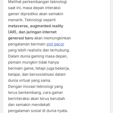
Melihat perkembangan teknologi
saat ini, masa depan interaksi
gamer diprediksi akan semakin
menarik. Teknologi seperti
metaverse, augmented reality
(AR), dan jaringan internet
generasi baru
akan memungkinkan
pengalaman bermain
slot gacor
yang lebih realistis dan terhubung.
Dalam dunia gaming masa depan,
pemain mungkin tidak hanya
bermain game, tetapi juga bekerja,
belajar, dan bersosialisasi dalam
dunia virtual yang sama.
Dengan inovasi teknologi yang
terus berkembang, cara gamer
berinteraksi akan terus berubah
dan semakin mendekati
pengalaman sosial di dunia nyata.