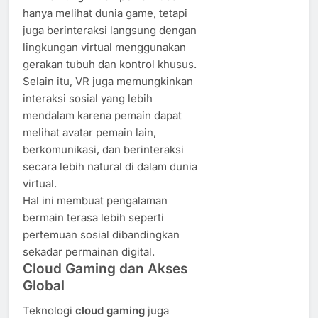
hanya melihat dunia game, tetapi
juga berinteraksi langsung dengan
lingkungan virtual menggunakan
gerakan tubuh dan kontrol khusus.
Selain itu, VR juga memungkinkan
interaksi sosial yang lebih
mendalam karena pemain dapat
melihat avatar pemain lain,
berkomunikasi, dan berinteraksi
secara lebih natural di dalam dunia
virtual.
Hal ini membuat pengalaman
bermain terasa lebih seperti
pertemuan sosial dibandingkan
sekadar permainan digital.
Cloud Gaming dan Akses
Global
Teknologi
cloud gaming
juga