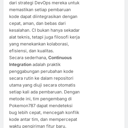
dari strategi DevOps mereka untuk
memastikan setiap pembaruan
kode dapat diintegrasikan dengan
cepat, aman, dan bebas dari
kesalahan. CI bukan hanya sekadar
alat teknis, tetapi juga filosofi kerja
yang menekankan kolaborasi,
efisiensi, dan kualitas.
Secara sederhana,
Continuous
Integration
adalah praktik
penggabungan perubahan kode
secara rutin ke dalam repositori
utama yang diuji secara otomatis
setiap kali ada pembaruan. Dengan
metode ini, tim pengembang di
Pokemon787 dapat mendeteksi
bug lebih cepat, mencegah konflik
kode antar tim, dan mempercepat
waktu pengiriman fitur baru.