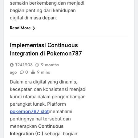
semakin berkembang dan menjadi
bagian penting dari kehidupan
digital di masa depan.
Read More
Implementasi Continuous
Integration di Pokemon787
1241908
9 months
ago
0
9 mins
Dalam era digital yang dinamis,
kecepatan dan konsistensi menjadi
kunci utama dalam pengembangan
perangkat lunak. Platform
pokemon787 slot
memahami
pentingnya hal tersebut dan
menerapkan
Continuous
Integration (CI)
sebagai bagian