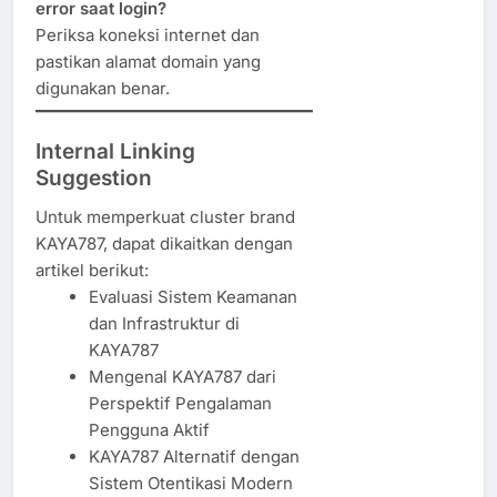
error saat login?
Periksa koneksi internet dan
pastikan alamat domain yang
digunakan benar.
Internal Linking
Suggestion
Untuk memperkuat cluster brand
KAYA787, dapat dikaitkan dengan
artikel berikut:
Evaluasi Sistem Keamanan
dan Infrastruktur di
KAYA787
Mengenal KAYA787 dari
Perspektif Pengalaman
Pengguna Aktif
KAYA787 Alternatif dengan
Sistem Otentikasi Modern