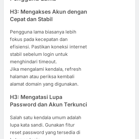
H3: Mengakses Akun dengan
Cepat dan Stabil
Pengguna lama biasanya lebih
fokus pada kecepatan dan
efisiensi. Pastikan koneksi internet
stabil sebelum login untuk
menghindari timeout.
Jika mengalami kendala, refresh
halaman atau periksa kembali
alamat domain yang digunakan.
H3: Mengatasi Lupa
Password dan Akun Terkunci
Salah satu kendala umum adalah
lupa kata sandi. Gunakan fitur
reset password yang tersedia di