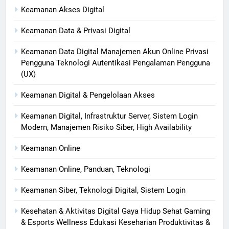
Keamanan Akses Digital
Keamanan Data & Privasi Digital
Keamanan Data Digital Manajemen Akun Online Privasi
Pengguna Teknologi Autentikasi Pengalaman Pengguna
(UX)
Keamanan Digital & Pengelolaan Akses
Keamanan Digital, Infrastruktur Server, Sistem Login
Modern, Manajemen Risiko Siber, High Availability
Keamanan Online
Keamanan Online, Panduan, Teknologi
Keamanan Siber, Teknologi Digital, Sistem Login
Kesehatan & Aktivitas Digital Gaya Hidup Sehat Gaming
& Esports Wellness Edukasi Keseharian Produktivitas &