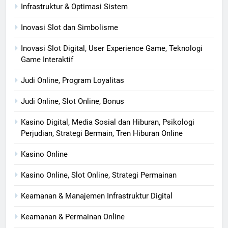
Infrastruktur & Optimasi Sistem
Inovasi Slot dan Simbolisme
Inovasi Slot Digital, User Experience Game, Teknologi
Game Interaktif
Judi Online, Program Loyalitas
Judi Online, Slot Online, Bonus
Kasino Digital, Media Sosial dan Hiburan, Psikologi
Perjudian, Strategi Bermain, Tren Hiburan Online
Kasino Online
Kasino Online, Slot Online, Strategi Permainan
Keamanan & Manajemen Infrastruktur Digital
Keamanan & Permainan Online