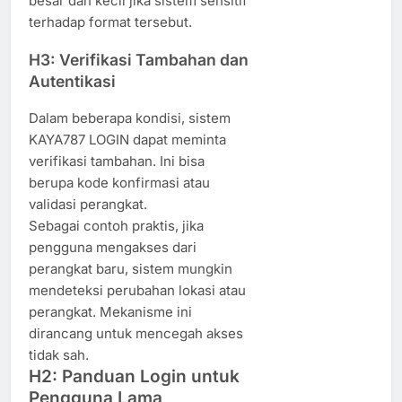
besar dan kecil jika sistem sensitif
terhadap format tersebut.
H3: Verifikasi Tambahan dan
Autentikasi
Dalam beberapa kondisi, sistem
KAYA787 LOGIN dapat meminta
verifikasi tambahan. Ini bisa
berupa kode konfirmasi atau
validasi perangkat.
Sebagai contoh praktis, jika
pengguna mengakses dari
perangkat baru, sistem mungkin
mendeteksi perubahan lokasi atau
perangkat. Mekanisme ini
dirancang untuk mencegah akses
tidak sah.
H2: Panduan Login untuk
Pengguna Lama