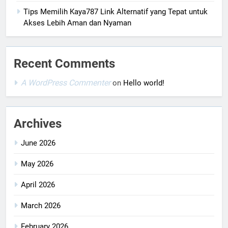
Tips Memilih Kaya787 Link Alternatif yang Tepat untuk
Akses Lebih Aman dan Nyaman
Recent Comments
A WordPress Commenter
on
Hello world!
Archives
June 2026
May 2026
April 2026
March 2026
February 2026