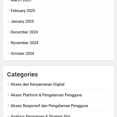
February 2025
January 2025
December 2024
November 2024
October 2024
Categories
Akses dan Kenyamanan Digital
Akses Platform & Pengalaman Pengguna
Akses Responsif dan Pengalaman Pengguna
Analisis Permainan & Strategi Slot