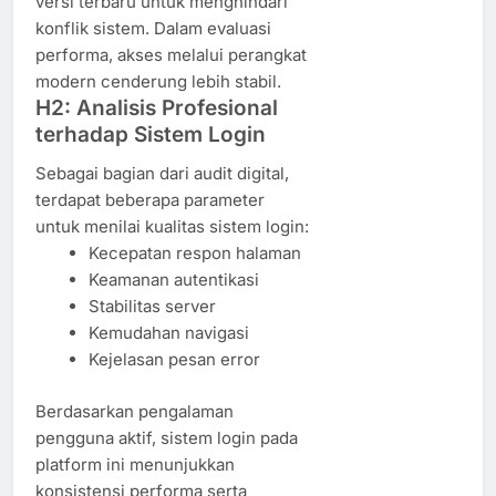
versi terbaru untuk menghindari
konflik sistem. Dalam evaluasi
performa, akses melalui perangkat
modern cenderung lebih stabil.
H2: Analisis Profesional
terhadap Sistem Login
Sebagai bagian dari audit digital,
terdapat beberapa parameter
untuk menilai kualitas sistem login:
Kecepatan respon halaman
Keamanan autentikasi
Stabilitas server
Kemudahan navigasi
Kejelasan pesan error
Berdasarkan pengalaman
pengguna aktif, sistem login pada
platform ini menunjukkan
konsistensi performa serta