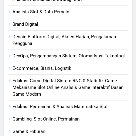
Analisis Slot & Data Pemain
Brand Digital
Desain Platform Digital, Akses Harian, Pengalaman
Pengguna
DevOps, Pengembangan Sistem, Otomatisasi Teknologi
E-commerce, Bisnis, Logistik
Edukasi Game Digital Sistem RNG & Statistik Game
Mekanisme Slot Online Analisis Game Interaktif Dasar
Game Modern
Edukasi Permainan & Analisis Matematika Slot
Gambling, Slot Online, Permainan
Game & Hiburan