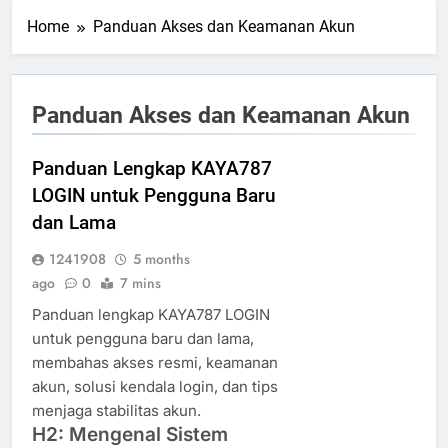
Home
Panduan Akses dan Keamanan Akun
Panduan Akses dan Keamanan Akun
Panduan Lengkap KAYA787
LOGIN untuk Pengguna Baru
dan Lama
1241908
5 months
ago
0
7 mins
Panduan lengkap KAYA787 LOGIN
untuk pengguna baru dan lama,
membahas akses resmi, keamanan
akun, solusi kendala login, dan tips
menjaga stabilitas akun.
H2: Mengenal Sistem