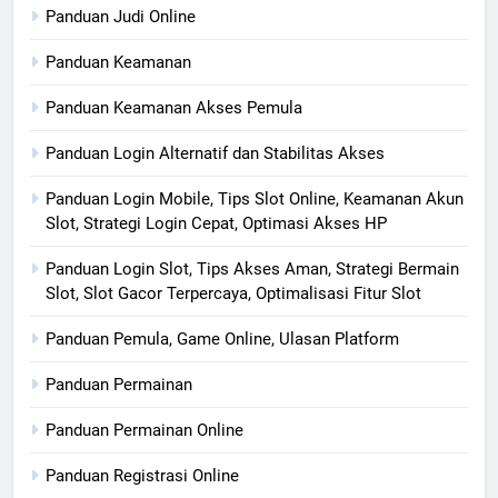
Panduan Judi Online
Panduan Keamanan
Panduan Keamanan Akses Pemula
Panduan Login Alternatif dan Stabilitas Akses
Panduan Login Mobile, Tips Slot Online, Keamanan Akun
Slot, Strategi Login Cepat, Optimasi Akses HP
Panduan Login Slot, Tips Akses Aman, Strategi Bermain
Slot, Slot Gacor Terpercaya, Optimalisasi Fitur Slot
Panduan Pemula, Game Online, Ulasan Platform
Panduan Permainan
Panduan Permainan Online
Panduan Registrasi Online