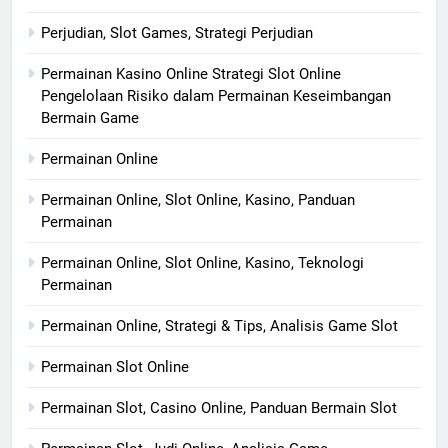
Perjudian, Slot Games, Strategi Perjudian
Permainan Kasino Online Strategi Slot Online
Pengelolaan Risiko dalam Permainan Keseimbangan
Bermain Game
Permainan Online
Permainan Online, Slot Online, Kasino, Panduan
Permainan
Permainan Online, Slot Online, Kasino, Teknologi
Permainan
Permainan Online, Strategi & Tips, Analisis Game Slot
Permainan Slot Online
Permainan Slot, Casino Online, Panduan Bermain Slot