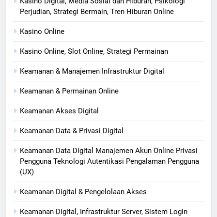
Kasino Digital, Media Sosial dan Hiburan, Psikologi
Perjudian, Strategi Bermain, Tren Hiburan Online
Kasino Online
Kasino Online, Slot Online, Strategi Permainan
Keamanan & Manajemen Infrastruktur Digital
Keamanan & Permainan Online
Keamanan Akses Digital
Keamanan Data & Privasi Digital
Keamanan Data Digital Manajemen Akun Online Privasi
Pengguna Teknologi Autentikasi Pengalaman Pengguna
(UX)
Keamanan Digital & Pengelolaan Akses
Keamanan Digital, Infrastruktur Server, Sistem Login