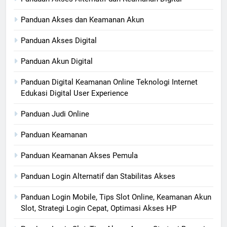
Panduan Akses dan Keamanan Akun
Panduan Akses Digital
Panduan Akun Digital
Panduan Digital Keamanan Online Teknologi Internet
Edukasi Digital User Experience
Panduan Judi Online
Panduan Keamanan
Panduan Keamanan Akses Pemula
Panduan Login Alternatif dan Stabilitas Akses
Panduan Login Mobile, Tips Slot Online, Keamanan Akun
Slot, Strategi Login Cepat, Optimasi Akses HP