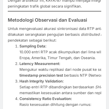
Dengan arsitektur ini, KAYA787 mampu menjaga integritas d
peningkatan trafik global secara signifikan.
Metodologi Observasi dan Evaluasi
Untuk mengevaluasi akurasi sinkronisasi data RTP antar s
dilakukan serangkaian pengujian berbasis
distributed metr
pendekatan sebagai berikut:
Sampling Data:
10.000 entri RTP acak dikumpulkan dari lima wilaya
Eropa, Amerika, Timur Tengah, dan Oseania.
Latency Measurement:
Mengukur waktu replikasi dari node pusat ke serv
timestamp precision test
berbasis NTP (Network Ti
Hash Integrity Validation:
Setiap entri RTP dibandingkan berdasarkan
SHA-512
memastikan kesesuaian antara sumber dan replika.
Consistency Ratio Evaluation:
Rasio kesesuaian dihitung dengan rumus: