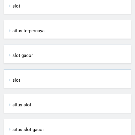
slot
situs terpercaya
slot gacor
slot
situs slot
situs slot gacor