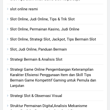
slot online resmi
Slot Online, Judi Online, Tips & Trik Slot
Slot Online, Permainan Kasino, Judi Online
Slot Online, Strategi Slot, Jackpot, Tips Bermain Slot
Slot, Judi Online, Panduan Bermain
Strategi Bermain & Analisis Slot
Strategi Game Online Pengembangan Keterampilan
Karakter Efisiensi Penggunaan Item dan Skill Tips
Bermain Game Kompetitif Gaming untuk Pemula dan
Lanjutan
Strategi Slot & Observasi Visual
Struktur Permainan Digital,Analisis Mekanisme