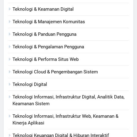
Teknologi & Keamanan Digital
Teknologi & Manajemen Komunitas
Teknologi & Panduan Pengguna
Teknologi & Pengalaman Pengguna
Teknologi & Performa Situs Web
Teknologi Cloud & Pengembangan Sistem
Teknologi Digital
Teknologi Informasi, Infrastruktur Digital, Analitik Data,
Keamanan Sistem
Teknologi Informasi, Infrastruktur Web, Keamanan &
Kinerja Aplikasi
Teknologi Keuangan Digital & Hiburan Interaktif