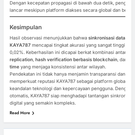
Dengan kecepatan propagasi di bawah dua detik, pengala
lancar meskipun platform diakses secara global dan bers
Kesimpulan
Hasil observasi menunjukkan bahwa
sinkronisasi data RTP
KAYA787
mencapai tingkat akurasi yang sangat tinggi den
0,02%. Keberhasilan ini dicapai berkat kombinasi antara
ar
replication
,
hash verification berbasis blockchain
, dan
si
time
yang menjaga konsistensi antar wilayah.
Pendekatan ini tidak hanya menjamin transparansi dan akura
memperkuat reputasi KAYA787 sebagai platform global y
keandalan teknologi dan kepercayaan pengguna. Dengan s
otomatis, KAYA787 siap menghadapi tantangan sinkronisasi 
digital yang semakin kompleks.
Read More