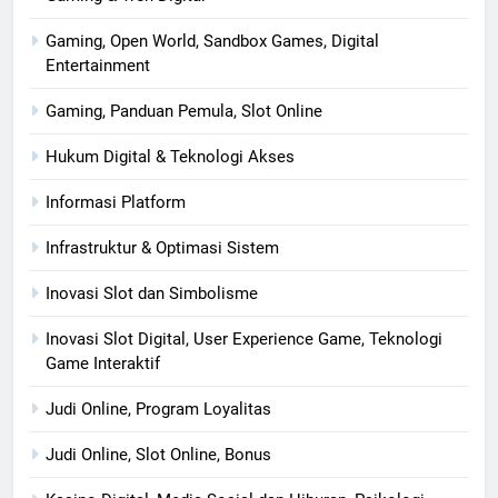
Gaming, Open World, Sandbox Games, Digital
Entertainment
Gaming, Panduan Pemula, Slot Online
Hukum Digital & Teknologi Akses
Informasi Platform
Infrastruktur & Optimasi Sistem
Inovasi Slot dan Simbolisme
Inovasi Slot Digital, User Experience Game, Teknologi
Game Interaktif
Judi Online, Program Loyalitas
Judi Online, Slot Online, Bonus