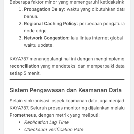
Beberapa faktor minor yang memengaruhi ketidaksinkrona
Propagation Delay:
waktu yang dibutuhkan data unt
benua.
Regional Caching Policy:
perbedaan pengaturan ca
node edge.
Network Congestion:
lalu lintas internet global p
waktu update.
KAYA787 menanggulangi hal ini dengan mengimplementas
reconciliation
yang mendeteksi dan memperbaiki data tidak
setiap 5 menit.
Sistem Pengawasan dan Keamanan Data
Selain sinkronisasi, aspek keamanan data juga menjadi pri
KAYA787. Seluruh proses monitoring dijalankan melalui pl
Prometheus
, dengan metrik yang meliputi:
Replication Lag Time
Checksum Verification Rate