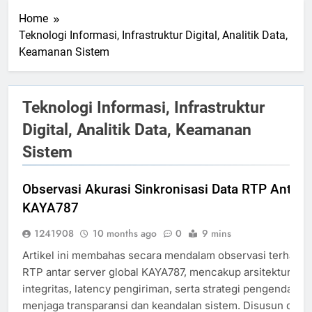
Home
Teknologi Informasi, Infrastruktur Digital, Analitik Data,
Keamanan Sistem
Teknologi Informasi, Infrastruktur
Digital, Analitik Data, Keamanan
Sistem
Observasi Akurasi Sinkronisasi Data RTP Antara
KAYA787
1241908
10 months ago
0
9 mins
Artikel ini membahas secara mendalam observasi terhadap 
RTP antar server global KAYA787, mencakup arsitektur repli
integritas, latency pengiriman, serta strategi pengendalian
menjaga transparansi dan keandalan sistem. Disusun deng