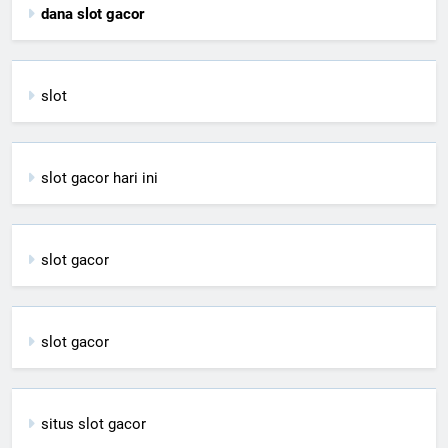
dana slot gacor
slot
slot gacor hari ini
slot gacor
slot gacor
situs slot gacor