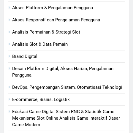
Akses Platform & Pengalaman Pengguna
Akses Responsif dan Pengalaman Pengguna
Analisis Permainan & Strategi Slot
Analisis Slot & Data Pemain
Brand Digital
Desain Platform Digital, Akses Harian, Pengalaman
Pengguna
DevOps, Pengembangan Sistem, Otomatisasi Teknologi
E-commerce, Bisnis, Logistik
Edukasi Game Digital Sistem RNG & Statistik Game
Mekanisme Slot Online Analisis Game Interaktif Dasar
Game Modern