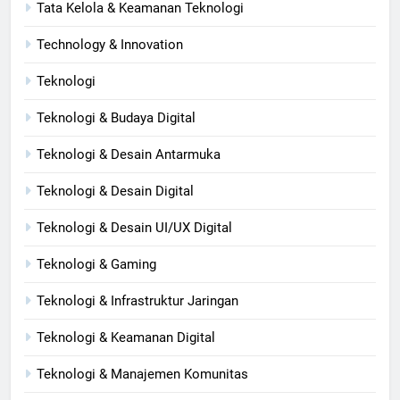
Tata Kelola & Keamanan Teknologi
Technology & Innovation
Teknologi
Teknologi & Budaya Digital
Teknologi & Desain Antarmuka
Teknologi & Desain Digital
Teknologi & Desain UI/UX Digital
Teknologi & Gaming
Teknologi & Infrastruktur Jaringan
Teknologi & Keamanan Digital
Teknologi & Manajemen Komunitas