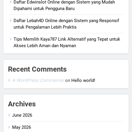
Daftar Edwinslot Online dengan Sistem yang Mudah
Dipahami untuk Pengguna Baru
Daftar Lebah4D Online dengan Sistem yang Responsif
untuk Pengalaman Lebih Praktis
Tips Memilih Kaya787 Link Alternatif yang Tepat untuk
Akses Lebih Aman dan Nyaman
Recent Comments
A WordPress Commenter
on
Hello world!
Archives
June 2026
May 2026