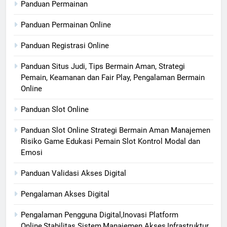
Panduan Permainan
Panduan Permainan Online
Panduan Registrasi Online
Panduan Situs Judi, Tips Bermain Aman, Strategi
Pemain, Keamanan dan Fair Play, Pengalaman Bermain
Online
Panduan Slot Online
Panduan Slot Online Strategi Bermain Aman Manajemen
Risiko Game Edukasi Pemain Slot Kontrol Modal dan
Emosi
Panduan Validasi Akses Digital
Pengalaman Akses Digital
Pengalaman Pengguna Digital,Inovasi Platform
Online,Stabilitas Sistem,Manajemen Akses,Infrastruktur