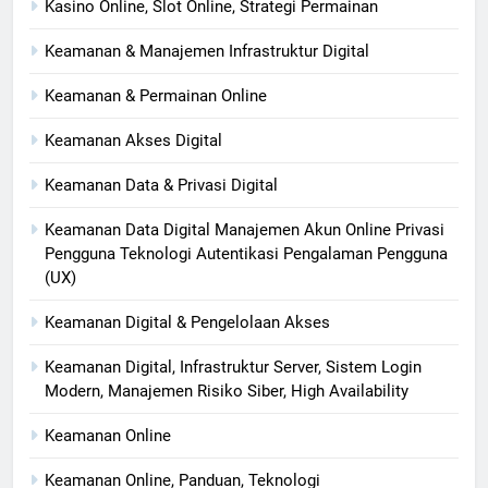
Kasino Online, Slot Online, Strategi Permainan
Keamanan & Manajemen Infrastruktur Digital
Keamanan & Permainan Online
Keamanan Akses Digital
Keamanan Data & Privasi Digital
Keamanan Data Digital Manajemen Akun Online Privasi
Pengguna Teknologi Autentikasi Pengalaman Pengguna
(UX)
Keamanan Digital & Pengelolaan Akses
Keamanan Digital, Infrastruktur Server, Sistem Login
Modern, Manajemen Risiko Siber, High Availability
Keamanan Online
Keamanan Online, Panduan, Teknologi