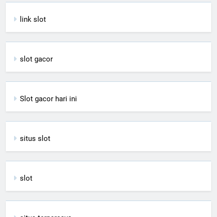
link slot
slot gacor
Slot gacor hari ini
situs slot
slot