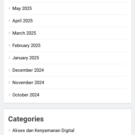
May 2025
April 2025
March 2025
February 2025
January 2025
December 2024
November 2024
October 2024
Categories
Akses dan Kenyamanan Digital