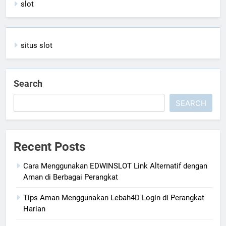
slot
situs slot
Search
SEARCH
Recent Posts
Cara Menggunakan EDWINSLOT Link Alternatif dengan
Aman di Berbagai Perangkat
Tips Aman Menggunakan Lebah4D Login di Perangkat
Harian