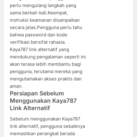
perlu mengulang langkah yang
sama berkali-kali.Keempat,
instruksi keamanan disampaikan
secara jelas.Pengguna perlu tahu
bahwa password dan kode
verifikasi bersifat rahasia.
Kaya787 link alternatif yang
mendukung pengalaman seperti ini
akan terasa lebih membantu bagi
pengguna, terutama mereka yang
mengutamakan akses praktis dan
aman.
Persiapan Sebelum
Menggunakan Kaya787
Link Alternatif
Sebelum menggunakan Kaya787
link alternatif, pengguna sebaiknya
memastikan perangkat berada