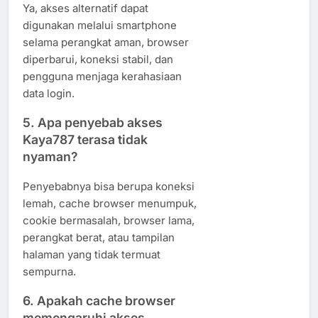
Ya, akses alternatif dapat
digunakan melalui smartphone
selama perangkat aman, browser
diperbarui, koneksi stabil, dan
pengguna menjaga kerahasiaan
data login.
5. Apa penyebab akses
Kaya787 terasa tidak
nyaman?
Penyebabnya bisa berupa koneksi
lemah, cache browser menumpuk,
cookie bermasalah, browser lama,
perangkat berat, atau tampilan
halaman yang tidak termuat
sempurna.
6. Apakah cache browser
memengaruhi akses