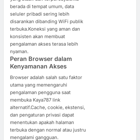
berada di tempat umum, data
seluler pribadi sering lebih
disarankan dibanding WiFi publik
terbuka.Koneksi yang aman dan
konsisten akan membuat
pengalaman akses terasa lebih
nyaman.
Peran Browser dalam
Kenyamanan Akses
Browser adalah salah satu faktor
utama yang memengaruhi
pengalaman pengguna saat
membuka Kaya787 link
alternatif.Cache, cookie, ekstensi,
dan pengaturan privasi dapat
menentukan apakah halaman
terbuka dengan normal atau justru
mengalami gangguan.