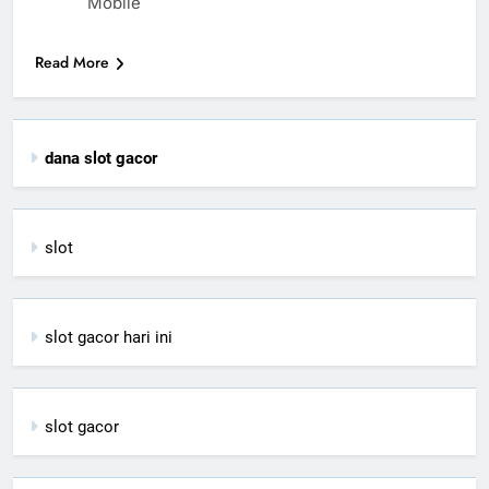
Mobile
Read More
dana slot gacor
slot
slot gacor hari ini
slot gacor