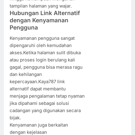
tampilan halaman yang wajar.
Hubungan Link Alternatif
dengan Kenyamanan
Pengguna
Kenyamanan pengguna sangat
dipengaruhi oleh kemudahan
akses.Ketika halaman sulit dibuka
atau proses login berulang kali
gagal, pengguna bisa merasa ragu
dan kehilangan
kepercayaan.Kaya787 link
alternatif dapat membantu
menjaga pengalaman tetap nyaman
jika dipahami sebagai solusi
cadangan yang digunakan secara
bijak.
Kenyamanan juga berkaitan
dengan kejelasan