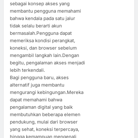
sebagai konsep akses yang
membantu pengguna memahami
bahwa kendala pada satu jalur
tidak selalu berarti akun
bermasalah.Pengguna dapat
memeriksa kondisi perangkat,
koneksi, dan browser sebelum
mengambil langkah lain.Dengan
begitu, pengalaman akses menjadi
lebih terkendali.
Bagi pengguna baru, akses
alternatif juga membantu
mengurangi kebingungan.Mereka
dapat memahami bahwa
pengalaman digital yang baik
membutuhkan beberapa elemen
pendukung, mulai dari browser
yang sehat, koneksi terpercaya,
hingga kemampuan mengenali