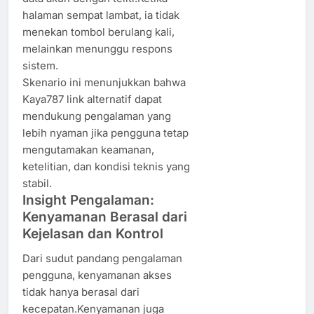
halaman sempat lambat, ia tidak
menekan tombol berulang kali,
melainkan menunggu respons
sistem.
Skenario ini menunjukkan bahwa
Kaya787 link alternatif dapat
mendukung pengalaman yang
lebih nyaman jika pengguna tetap
mengutamakan keamanan,
ketelitian, dan kondisi teknis yang
stabil.
Insight Pengalaman:
Kenyamanan Berasal dari
Kejelasan dan Kontrol
Dari sudut pandang pengalaman
pengguna, kenyamanan akses
tidak hanya berasal dari
kecepatan.Kenyamanan juga