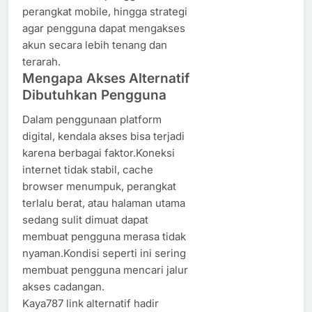
perangkat mobile, hingga strategi
agar pengguna dapat mengakses
akun secara lebih tenang dan
terarah.
Mengapa Akses Alternatif
Dibutuhkan Pengguna
Dalam penggunaan platform
digital, kendala akses bisa terjadi
karena berbagai faktor.Koneksi
internet tidak stabil, cache
browser menumpuk, perangkat
terlalu berat, atau halaman utama
sedang sulit dimuat dapat
membuat pengguna merasa tidak
nyaman.Kondisi seperti ini sering
membuat pengguna mencari jalur
akses cadangan.
Kaya787 link alternatif hadir