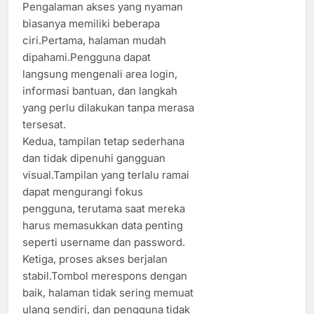
Pengalaman akses yang nyaman
biasanya memiliki beberapa
ciri.Pertama, halaman mudah
dipahami.Pengguna dapat
langsung mengenali area login,
informasi bantuan, dan langkah
yang perlu dilakukan tanpa merasa
tersesat.
Kedua, tampilan tetap sederhana
dan tidak dipenuhi gangguan
visual.Tampilan yang terlalu ramai
dapat mengurangi fokus
pengguna, terutama saat mereka
harus memasukkan data penting
seperti username dan password.
Ketiga, proses akses berjalan
stabil.Tombol merespons dengan
baik, halaman tidak sering memuat
ulang sendiri, dan pengguna tidak