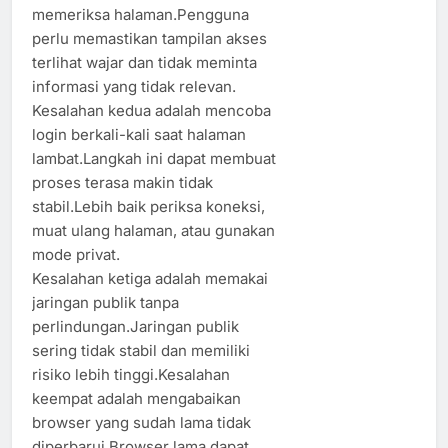
memeriksa halaman.Pengguna
perlu memastikan tampilan akses
terlihat wajar dan tidak meminta
informasi yang tidak relevan.
Kesalahan kedua adalah mencoba
login berkali-kali saat halaman
lambat.Langkah ini dapat membuat
proses terasa makin tidak
stabil.Lebih baik periksa koneksi,
muat ulang halaman, atau gunakan
mode privat.
Kesalahan ketiga adalah memakai
jaringan publik tanpa
perlindungan.Jaringan publik
sering tidak stabil dan memiliki
risiko lebih tinggi.Kesalahan
keempat adalah mengabaikan
browser yang sudah lama tidak
diperbarui.Browser lama dapat