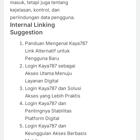
masuk, tetapi juga tentang
kejelasan, kontrol, dan
perlindungan data pengguna.
Internal Linking
Suggestion
Panduan Mengenal Kaya787
Link Alternatif untuk
Pengguna Baru
Login Kaya787 sebagai
Akses Utama Menuju
Layanan Digital
Login Kaya787 dan Solusi
Akses yang Lebih Praktis
Login Kaya787 dan
Pentingnya Stabilitas
Platform Digital
Login Kaya787 dan
Keunggulan Akses Berbasis