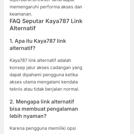
memengaruhi performa akses dan
keamanan.
FAQ Seputar Kaya787 Link
Alternatif
1. Apa itu Kaya787 link
alternatif?
Kaya787 link alternatif adalah
konsep jalur akses cadangan yang
dapat dipahami pengguna ketika
akses utama mengalami kendala
teknis atau tidak berjalan normal.
2. Mengapa link alternatif
bisa membuat pengalaman
lebih nyaman?
Karena pengguna memiliki opsi