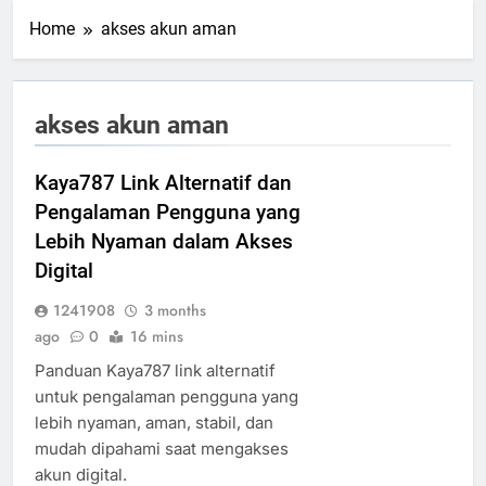
Home
akses akun aman
akses akun aman
Kaya787 Link Alternatif dan
Pengalaman Pengguna yang
Lebih Nyaman dalam Akses
Digital
1241908
3 months
ago
0
16 mins
Panduan Kaya787 link alternatif
untuk pengalaman pengguna yang
lebih nyaman, aman, stabil, dan
mudah dipahami saat mengakses
akun digital.