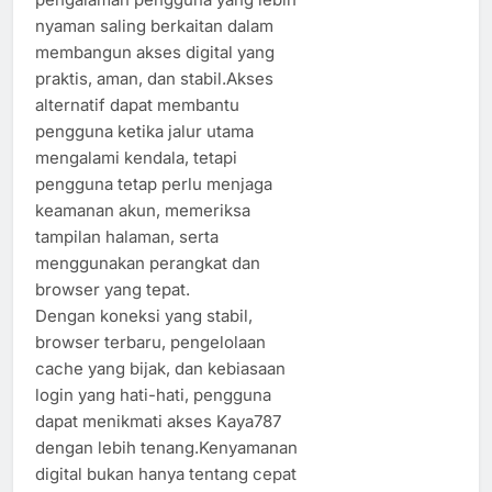
nyaman saling berkaitan dalam
membangun akses digital yang
praktis, aman, dan stabil.Akses
alternatif dapat membantu
pengguna ketika jalur utama
mengalami kendala, tetapi
pengguna tetap perlu menjaga
keamanan akun, memeriksa
tampilan halaman, serta
menggunakan perangkat dan
browser yang tepat.
Dengan koneksi yang stabil,
browser terbaru, pengelolaan
cache yang bijak, dan kebiasaan
login yang hati-hati, pengguna
dapat menikmati akses Kaya787
dengan lebih tenang.Kenyamanan
digital bukan hanya tentang cepat