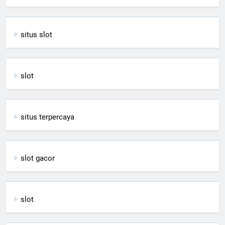
situs slot
slot
situs terpercaya
slot gacor
slot