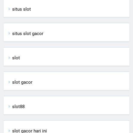
situs slot
situs slot gacor
slot
slot gacor
slot88
slot gacor hari ini