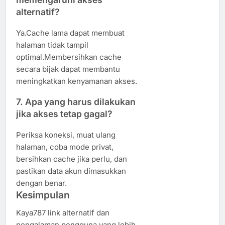
alternatif?
Ya.Cache lama dapat membuat
halaman tidak tampil
optimal.Membersihkan cache
secara bijak dapat membantu
meningkatkan kenyamanan akses.
7. Apa yang harus dilakukan
jika akses tetap gagal?
Periksa koneksi, muat ulang
halaman, coba mode privat,
bersihkan cache jika perlu, dan
pastikan data akun dimasukkan
dengan benar.
Kesimpulan
Kaya787 link alternatif dan
pengalaman pengguna yang lebih