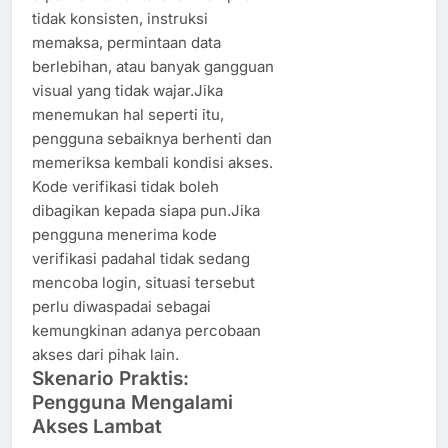
tidak konsisten, instruksi
memaksa, permintaan data
berlebihan, atau banyak gangguan
visual yang tidak wajar.Jika
menemukan hal seperti itu,
pengguna sebaiknya berhenti dan
memeriksa kembali kondisi akses.
Kode verifikasi tidak boleh
dibagikan kepada siapa pun.Jika
pengguna menerima kode
verifikasi padahal tidak sedang
mencoba login, situasi tersebut
perlu diwaspadai sebagai
kemungkinan adanya percobaan
akses dari pihak lain.
Skenario Praktis:
Pengguna Mengalami
Akses Lambat