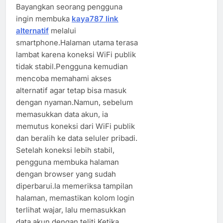
Bayangkan seorang pengguna
ingin membuka
kaya787 link
alternatif
melalui
smartphone.Halaman utama terasa
lambat karena koneksi WiFi publik
tidak stabil.Pengguna kemudian
mencoba memahami akses
alternatif agar tetap bisa masuk
dengan nyaman.Namun, sebelum
memasukkan data akun, ia
memutus koneksi dari WiFi publik
dan beralih ke data seluler pribadi.
Setelah koneksi lebih stabil,
pengguna membuka halaman
dengan browser yang sudah
diperbarui.Ia memeriksa tampilan
halaman, memastikan kolom login
terlihat wajar, lalu memasukkan
data akun dengan teliti.Ketika