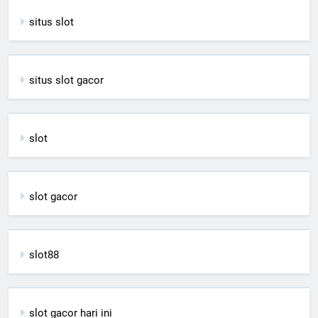
situs slot
situs slot gacor
slot
slot gacor
slot88
slot gacor hari ini