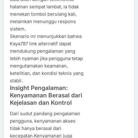
halaman sempat lambat, ia tidak
menekan tombol berulang kali,
melainkan menunggu respons
sistem.
Skenario ini menunjukkan bahwa
Kaya787 link alternatif dapat
mendukung pengalaman yang
lebih nyaman jika pengguna tetap
mengutamakan keamanan,
ketelitian, dan kondisi teknis yang
stabil.
Insight Pengalaman:
Kenyamanan Berasal dari
Kejelasan dan Kontrol
Dari sudut pandang pengalaman
pengguna, kenyamanan akses
tidak hanya berasal dari
kecepatan.Kenyamanan juga