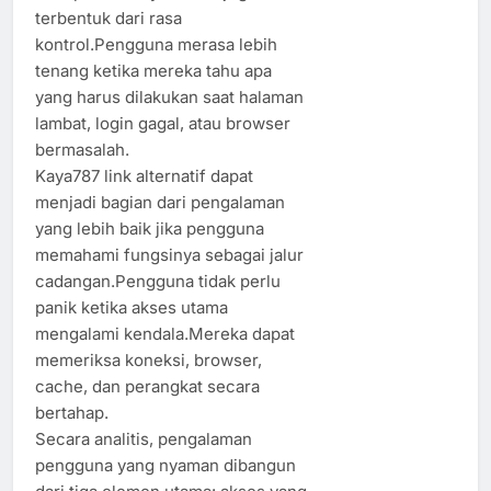
terbentuk dari rasa
kontrol.Pengguna merasa lebih
tenang ketika mereka tahu apa
yang harus dilakukan saat halaman
lambat, login gagal, atau browser
bermasalah.
Kaya787 link alternatif dapat
menjadi bagian dari pengalaman
yang lebih baik jika pengguna
memahami fungsinya sebagai jalur
cadangan.Pengguna tidak perlu
panik ketika akses utama
mengalami kendala.Mereka dapat
memeriksa koneksi, browser,
cache, dan perangkat secara
bertahap.
Secara analitis, pengalaman
pengguna yang nyaman dibangun