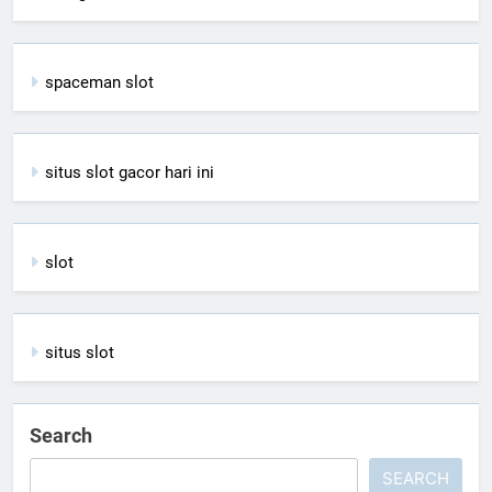
spaceman slot
situs slot gacor hari ini
slot
situs slot
Search
SEARCH