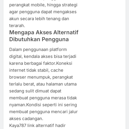
perangkat mobile, hingga strategi
agar pengguna dapat mengakses
akun secara lebih tenang dan
terarah.
Mengapa Akses Alternatif
Dibutuhkan Pengguna
Dalam penggunaan platform
digital, kendala akses bisa terjadi
karena berbagai faktor.Koneksi
internet tidak stabil, cache
browser menumpuk, perangkat
terlalu berat, atau halaman utama
sedang sulit dimuat dapat
membuat pengguna merasa tidak
nyaman.Kondisi seperti ini sering
membuat pengguna mencari jalur
akses cadangan.
Kaya787 link alternatif hadir