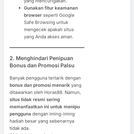
yang mencurigakan.
Gunakan fitur keamanan
browser
seperti Google
Safe Browsing untuk
mengecek apakah situs
yang Anda akses aman.
2. Menghindari Penipuan
Bonus dan Promosi Palsu
Banyak pengguna tertarik dengan
bonus dan promosi menarik
yang
ditawarkan oleh Horas88. Namun,
situs tidak resmi sering
memanfaatkan ini untuk menipu
pengguna
dengan iming-iming
hadiah besar yang sebenarnya
tidak ada.