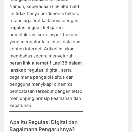
Namun, keberadaan link alternatif
ini tidak hanya berdimensi teknis,
tetapi juga erat kaitannya dengan
regulasi digital
, kebijakan
pemblokiran, serta aspek hukum
yang mengatur lalu lintas data dan
konten internet. Artikel ini akan
membahas secara menyeluruh
peran link alternatif Lae138 dalam
lanskap regulasi digital
, serta
bagaimana pengelola situs dan
pengguna menyikapi dinamika
pembatasan tersebut dengan tetap
menjunjung prinsip keamanan dan
kepatuhan.
Apa Itu Regulasi Digital dan
Bagaimana Pengaruhnya?