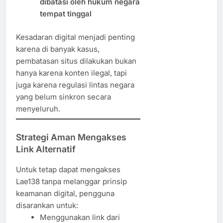
dibatasi oleh hukum negara
tempat tinggal
Kesadaran digital menjadi penting
karena di banyak kasus,
pembatasan situs dilakukan bukan
hanya karena konten ilegal, tapi
juga karena regulasi lintas negara
yang belum sinkron secara
menyeluruh.
Strategi Aman Mengakses
Link Alternatif
Untuk tetap dapat mengakses
Lae138 tanpa melanggar prinsip
keamanan digital, pengguna
disarankan untuk:
Menggunakan link dari