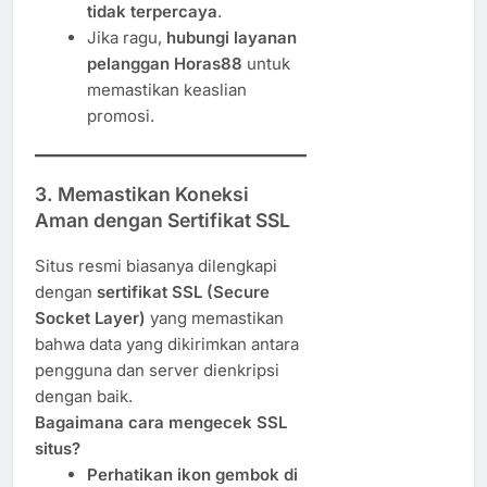
tidak terpercaya
.
Jika ragu,
hubungi layanan
pelanggan Horas88
untuk
memastikan keaslian
promosi.
3. Memastikan Koneksi
Aman dengan Sertifikat SSL
Situs resmi biasanya dilengkapi
dengan
sertifikat SSL (Secure
Socket Layer)
yang memastikan
bahwa data yang dikirimkan antara
pengguna dan server dienkripsi
dengan baik.
Bagaimana cara mengecek SSL
situs?
Perhatikan ikon gembok di