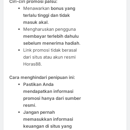
Ciri-ciri promosi palsu:
Menawarkan
bonus yang
terlalu tinggi dan tidak
masuk akal
.
Mengharuskan pengguna
membayar terlebih dahulu
sebelum menerima hadiah
.
Link promosi tidak berasal
dari situs atau akun resmi
Horas88.
Cara menghindari penipuan ini:
Pastikan Anda
mendapatkan informasi
promosi hanya dari sumber
resmi
.
Jangan pernah
memasukkan informasi
keuangan di situs yang