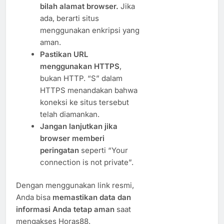
bilah alamat browser.
Jika
ada, berarti situs
menggunakan enkripsi yang
aman.
Pastikan URL
menggunakan HTTPS
,
bukan HTTP. “S” dalam
HTTPS menandakan bahwa
koneksi ke situs tersebut
telah diamankan.
Jangan lanjutkan jika
browser memberi
peringatan
seperti “Your
connection is not private”.
Dengan menggunakan link resmi,
Anda bisa
memastikan data dan
informasi Anda tetap aman
saat
mengakses Horas88.