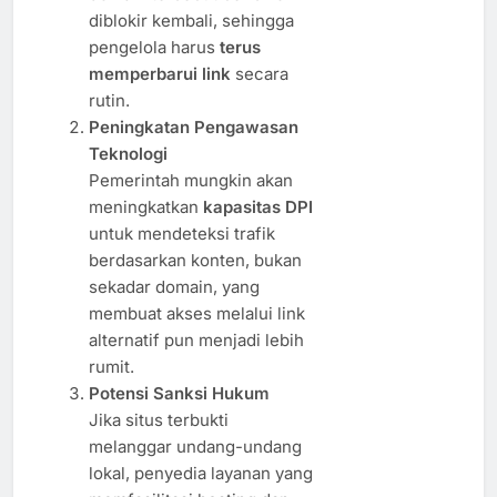
diblokir kembali, sehingga
pengelola harus
terus
memperbarui link
secara
rutin.
Peningkatan Pengawasan
Teknologi
Pemerintah mungkin akan
meningkatkan
kapasitas DPI
untuk mendeteksi trafik
berdasarkan konten, bukan
sekadar domain, yang
membuat akses melalui link
alternatif pun menjadi lebih
rumit.
Potensi Sanksi Hukum
Jika situs terbukti
melanggar undang-undang
lokal, penyedia layanan yang