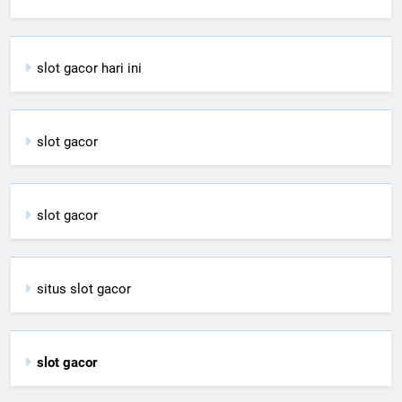
slot gacor hari ini
slot gacor
slot gacor
situs slot gacor
slot gacor