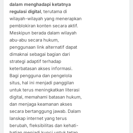
dalam menghadapi ketatnya
regulasi digital
, terutama di
wilayah-wilayah yang menerapkan
pemblokiran konten secara aktif.
Meskipun berada dalam wilayah
abu-abu secara hukum,
penggunaan link alternatif dapat
dimaknai sebagai bagian dari
strategi adaptif terhadap
keterbatasan akses informasi.
Bagi pengguna dan pengelola
situs, hal ini menjadi panggilan
untuk terus meningkatkan literasi
digital, memahami batasan hukum,
dan menjaga keamanan akses
secara bertanggung jawab. Dalam
lanskap internet yang terus
berubah, fleksibilitas dan kehati-
hatian menjadi kunci untuk tetap