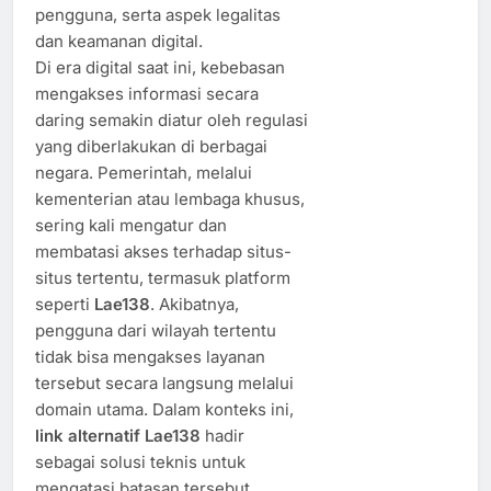
pengguna, serta aspek legalitas
dan keamanan digital.
Di era digital saat ini, kebebasan
mengakses informasi secara
daring semakin diatur oleh regulasi
yang diberlakukan di berbagai
negara. Pemerintah, melalui
kementerian atau lembaga khusus,
sering kali mengatur dan
membatasi akses terhadap situs-
situs tertentu, termasuk platform
seperti
Lae138
. Akibatnya,
pengguna dari wilayah tertentu
tidak bisa mengakses layanan
tersebut secara langsung melalui
domain utama. Dalam konteks ini,
link alternatif Lae138
hadir
sebagai solusi teknis untuk
mengatasi batasan tersebut.