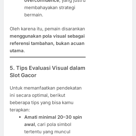
overconfidence
, yang justru
membahayakan strategi
bermain.
Oleh karena itu, pemain disarankan
menggunakan pola visual sebagai
referensi tambahan, bukan acuan
utama
.
5. Tips Evaluasi Visual dalam
Slot Gacor
Untuk memanfaatkan pendekatan
ini secara optimal, berikut
beberapa tips yang bisa kamu
terapkan:
Amati minimal 20–30 spin
awal
, cari pola simbol
tertentu yang muncul