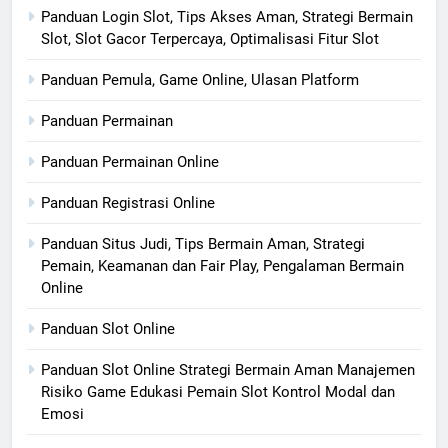
Panduan Login Slot, Tips Akses Aman, Strategi Bermain
Slot, Slot Gacor Terpercaya, Optimalisasi Fitur Slot
Panduan Pemula, Game Online, Ulasan Platform
Panduan Permainan
Panduan Permainan Online
Panduan Registrasi Online
Panduan Situs Judi, Tips Bermain Aman, Strategi
Pemain, Keamanan dan Fair Play, Pengalaman Bermain
Online
Panduan Slot Online
Panduan Slot Online Strategi Bermain Aman Manajemen
Risiko Game Edukasi Pemain Slot Kontrol Modal dan
Emosi