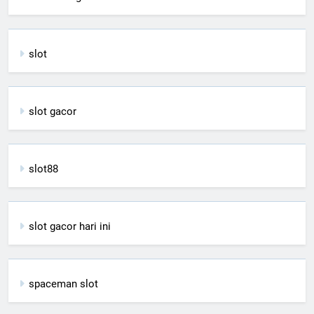
slot
slot gacor
slot88
slot gacor hari ini
spaceman slot