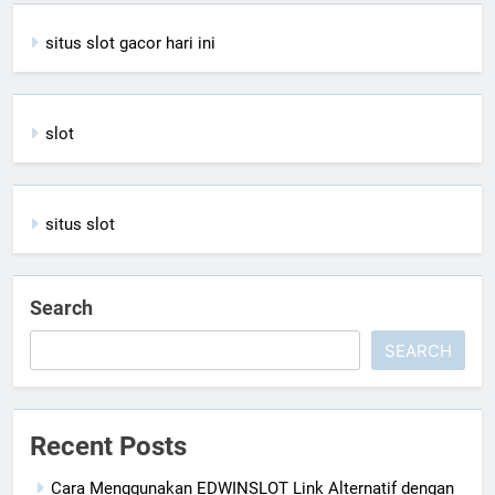
situs slot gacor hari ini
slot
situs slot
Search
SEARCH
Recent Posts
Cara Menggunakan EDWINSLOT Link Alternatif dengan