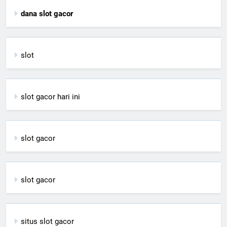
dana slot gacor
slot
slot gacor hari ini
slot gacor
slot gacor
situs slot gacor