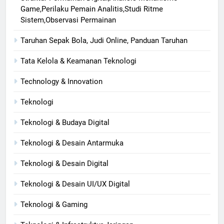
Game,Perilaku Pemain Analitis,Studi Ritme
Sistem,Observasi Permainan
Taruhan Sepak Bola, Judi Online, Panduan Taruhan
Tata Kelola & Keamanan Teknologi
Technology & Innovation
Teknologi
Teknologi & Budaya Digital
Teknologi & Desain Antarmuka
Teknologi & Desain Digital
Teknologi & Desain UI/UX Digital
Teknologi & Gaming