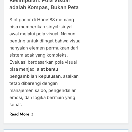
Kesimpulan: Pola Visual
adalah Kompas, Bukan Peta
Slot gacor di Horas88 memang
bisa memberikan sinyal-sinyal
awal melalui pola visual. Namun,
penting untuk diingat bahwa visual
hanyalah elemen permukaan dari
sistem acak yang kompleks.
Evaluasi berdasarkan pola visual
bisa menjadi
alat bantu
pengambilan keputusan
, asalkan
tetap dibarengi dengan
manajemen saldo, pengendalian
emosi, dan logika bermain yang
sehat.
Read More