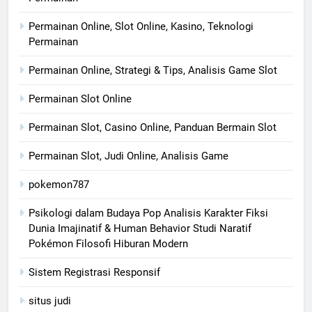
Permainan Online, Slot Online, Kasino, Teknologi
Permainan
Permainan Online, Strategi & Tips, Analisis Game Slot
Permainan Slot Online
Permainan Slot, Casino Online, Panduan Bermain Slot
Permainan Slot, Judi Online, Analisis Game
pokemon787
Psikologi dalam Budaya Pop Analisis Karakter Fiksi
Dunia Imajinatif & Human Behavior Studi Naratif
Pokémon Filosofi Hiburan Modern
Sistem Registrasi Responsif
situs judi