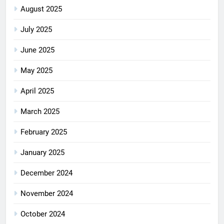
August 2025
July 2025
June 2025
May 2025
April 2025
March 2025
February 2025
January 2025
December 2024
November 2024
October 2024