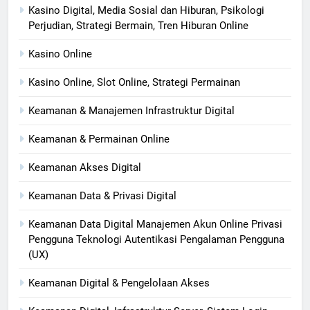
Kasino Digital, Media Sosial dan Hiburan, Psikologi
Perjudian, Strategi Bermain, Tren Hiburan Online
Kasino Online
Kasino Online, Slot Online, Strategi Permainan
Keamanan & Manajemen Infrastruktur Digital
Keamanan & Permainan Online
Keamanan Akses Digital
Keamanan Data & Privasi Digital
Keamanan Data Digital Manajemen Akun Online Privasi
Pengguna Teknologi Autentikasi Pengalaman Pengguna
(UX)
Keamanan Digital & Pengelolaan Akses