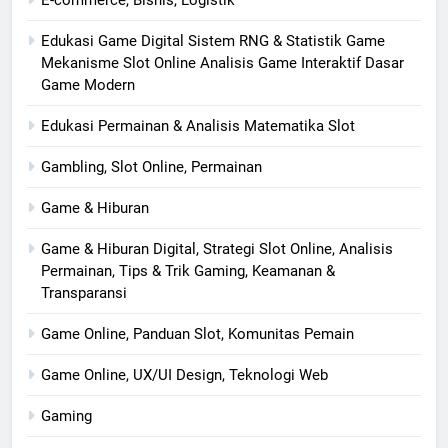
Edukasi Game Digital Sistem RNG & Statistik Game
Mekanisme Slot Online Analisis Game Interaktif Dasar
Game Modern
Edukasi Permainan & Analisis Matematika Slot
Gambling, Slot Online, Permainan
Game & Hiburan
Game & Hiburan Digital, Strategi Slot Online, Analisis
Permainan, Tips & Trik Gaming, Keamanan &
Transparansi
Game Online, Panduan Slot, Komunitas Pemain
Game Online, UX/UI Design, Teknologi Web
Gaming