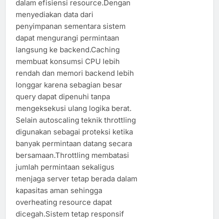
dalam efisiensi resource.Dengan
menyediakan data dari
penyimpanan sementara sistem
dapat mengurangi permintaan
langsung ke backend.Caching
membuat konsumsi CPU lebih
rendah dan memori backend lebih
longgar karena sebagian besar
query dapat dipenuhi tanpa
mengeksekusi ulang logika berat.
Selain autoscaling teknik throttling
digunakan sebagai proteksi ketika
banyak permintaan datang secara
bersamaan.Throttling membatasi
jumlah permintaan sekaligus
menjaga server tetap berada dalam
kapasitas aman sehingga
overheating resource dapat
dicegah.Sistem tetap responsif