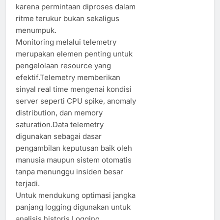
karena permintaan diproses dalam
ritme terukur bukan sekaligus
menumpuk.
Monitoring melalui telemetry
merupakan elemen penting untuk
pengelolaan resource yang
efektif.Telemetry memberikan
sinyal real time mengenai kondisi
server seperti CPU spike, anomaly
distribution, dan memory
saturation.Data telemetry
digunakan sebagai dasar
pengambilan keputusan baik oleh
manusia maupun sistem otomatis
tanpa menunggu insiden besar
terjadi.
Untuk mendukung optimasi jangka
panjang logging digunakan untuk
analisis historis.Logging