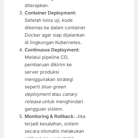
diterapkan.
Container Deployment:
Setelah lolos uji, kode
dikemas ke dalam container
Docker agar siap dijalankan
di lingkungan Kubernetes.
Continuous Deployment:
Melalui pipeline CD,
pembaruan dikirim ke
server produksi
menggunakan strategi
seperti
blue-green
deployment
atau
canary
release
untuk menghindari
gangguan sistem.
Monitoring & Rollback:
Jika
terjadi kesalahan, sistem
secara otomatis melakukan