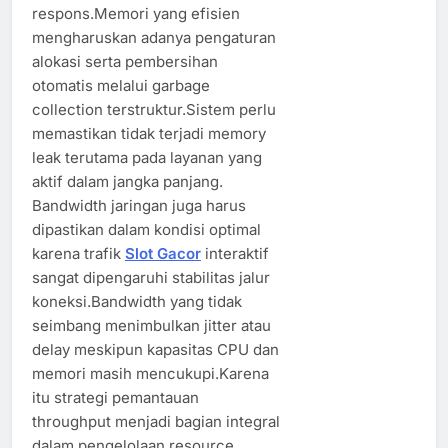
respons.Memori yang efisien
mengharuskan adanya pengaturan
alokasi serta pembersihan
otomatis melalui garbage
collection terstruktur.Sistem perlu
memastikan tidak terjadi memory
leak terutama pada layanan yang
aktif dalam jangka panjang.
Bandwidth jaringan juga harus
dipastikan dalam kondisi optimal
karena trafik
Slot Gacor
interaktif
sangat dipengaruhi stabilitas jalur
koneksi.Bandwidth yang tidak
seimbang menimbulkan jitter atau
delay meskipun kapasitas CPU dan
memori masih mencukupi.Karena
itu strategi pemantauan
throughput menjadi bagian integral
dalam pengelolaan resource