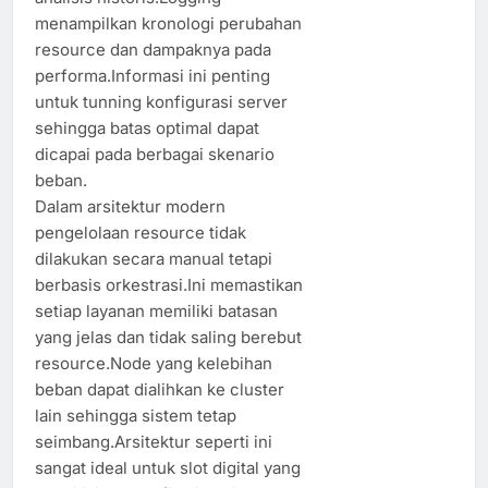
menampilkan kronologi perubahan
resource dan dampaknya pada
performa.Informasi ini penting
untuk tunning konfigurasi server
sehingga batas optimal dapat
dicapai pada berbagai skenario
beban.
Dalam arsitektur modern
pengelolaan resource tidak
dilakukan secara manual tetapi
berbasis orkestrasi.Ini memastikan
setiap layanan memiliki batasan
yang jelas dan tidak saling berebut
resource.Node yang kelebihan
beban dapat dialihkan ke cluster
lain sehingga sistem tetap
seimbang.Arsitektur seperti ini
sangat ideal untuk slot digital yang