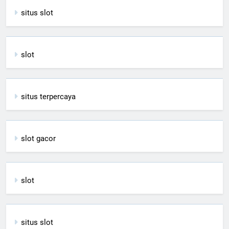
situs slot
slot
situs terpercaya
slot gacor
slot
situs slot