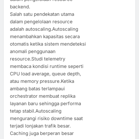
backend.
Salah satu pendekatan utama
dalam pengelolaan resource
adalah autoscaling.Autoscaling
menambahkan kapasitas secara
otomatis ketika sistem mendeteksi
anomali penggunaan
resource.Studi telemetry
membaca kondisi runtime seperti
CPU load average, queue depth,
atau memory pressure.Ketika
ambang batas terlampaui
orchestrator membuat replika
layanan baru sehingga performa
tetap stabil.Autoscaling
mengurangi risiko downtime saat
terjadi lonjakan trafik besar.
Caching juga berperan besar