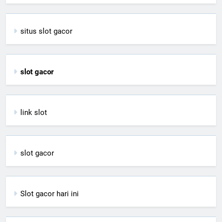
situs slot gacor
slot gacor
link slot
slot gacor
Slot gacor hari ini