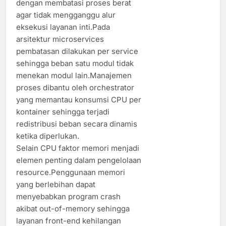
dengan membatasi proses berat
agar tidak mengganggu alur
eksekusi layanan inti.Pada
arsitektur microservices
pembatasan dilakukan per service
sehingga beban satu modul tidak
menekan modul lain.Manajemen
proses dibantu oleh orchestrator
yang memantau konsumsi CPU per
kontainer sehingga terjadi
redistribusi beban secara dinamis
ketika diperlukan.
Selain CPU faktor memori menjadi
elemen penting dalam pengelolaan
resource.Penggunaan memori
yang berlebihan dapat
menyebabkan program crash
akibat out-of-memory sehingga
layanan front-end kehilangan