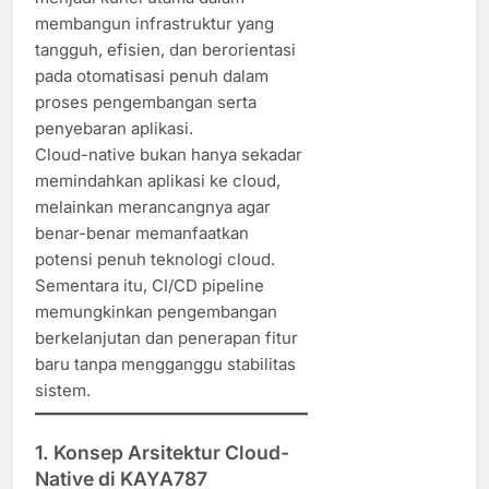
membangun infrastruktur yang
tangguh, efisien, dan berorientasi
pada otomatisasi penuh dalam
proses pengembangan serta
penyebaran aplikasi.
Cloud-native bukan hanya sekadar
memindahkan aplikasi ke cloud,
melainkan merancangnya agar
benar-benar memanfaatkan
potensi penuh teknologi cloud.
Sementara itu, CI/CD pipeline
memungkinkan pengembangan
berkelanjutan dan penerapan fitur
baru tanpa mengganggu stabilitas
sistem.
1. Konsep Arsitektur Cloud-
Native di KAYA787