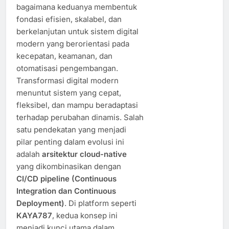
bagaimana keduanya membentuk
fondasi efisien, skalabel, dan
berkelanjutan untuk sistem digital
modern yang berorientasi pada
kecepatan, keamanan, dan
otomatisasi pengembangan.
Transformasi digital modern
menuntut sistem yang cepat,
fleksibel, dan mampu beradaptasi
terhadap perubahan dinamis. Salah
satu pendekatan yang menjadi
pilar penting dalam evolusi ini
adalah
arsitektur cloud-native
yang dikombinasikan dengan
CI/CD pipeline (Continuous
Integration dan Continuous
Deployment)
. Di platform seperti
KAYA787
, kedua konsep ini
menjadi kunci utama dalam