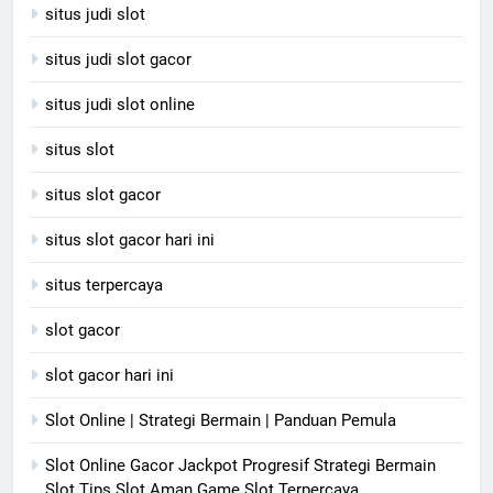
situs judi slot
situs judi slot gacor
situs judi slot online
situs slot
situs slot gacor
situs slot gacor hari ini
situs terpercaya
slot gacor
slot gacor hari ini
Slot Online | Strategi Bermain | Panduan Pemula
Slot Online Gacor Jackpot Progresif Strategi Bermain
Slot Tips Slot Aman Game Slot Terpercaya