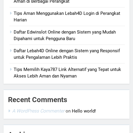
Aman di Berbagai Perangkat
Tips Aman Menggunakan Lebah4D Login di Perangkat
Harian
Daftar Edwinslot Online dengan Sistem yang Mudah
Dipahami untuk Pengguna Baru
Daftar Lebah4D Online dengan Sistem yang Responsif
untuk Pengalaman Lebih Praktis
Tips Memilih Kaya787 Link Alternatif yang Tepat untuk
Akses Lebih Aman dan Nyaman
Recent Comments
A WordPress Commenter
on
Hello world!