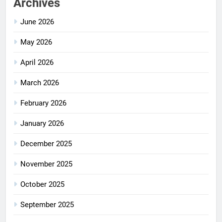
Archives
June 2026
May 2026
April 2026
March 2026
February 2026
January 2026
December 2025
November 2025
October 2025
September 2025