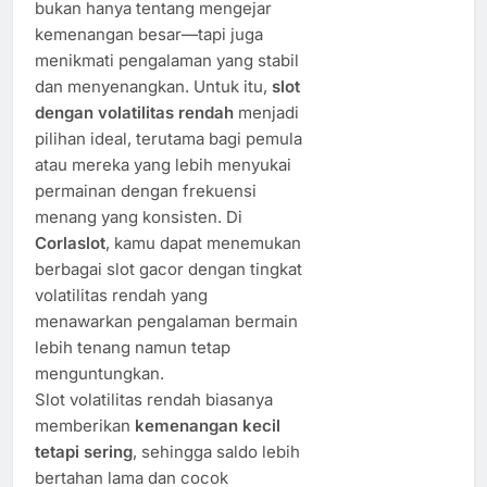
bukan hanya tentang mengejar
kemenangan besar—tapi juga
menikmati pengalaman yang stabil
dan menyenangkan. Untuk itu,
slot
dengan volatilitas rendah
menjadi
pilihan ideal, terutama bagi pemula
atau mereka yang lebih menyukai
permainan dengan frekuensi
menang yang konsisten. Di
Corlaslot
, kamu dapat menemukan
berbagai slot gacor dengan tingkat
volatilitas rendah yang
menawarkan pengalaman bermain
lebih tenang namun tetap
menguntungkan.
Slot volatilitas rendah biasanya
memberikan
kemenangan kecil
tetapi sering
, sehingga saldo lebih
bertahan lama dan cocok