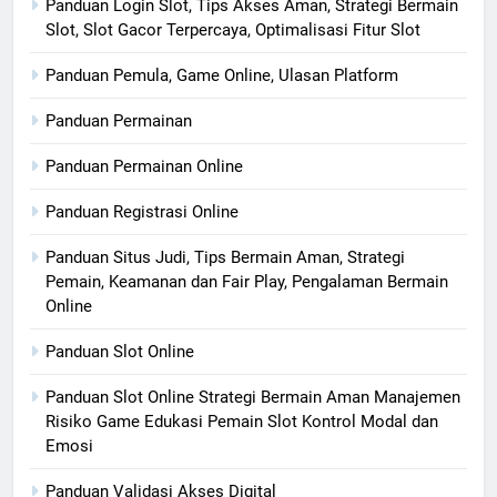
Panduan Login Slot, Tips Akses Aman, Strategi Bermain
Slot, Slot Gacor Terpercaya, Optimalisasi Fitur Slot
Panduan Pemula, Game Online, Ulasan Platform
Panduan Permainan
Panduan Permainan Online
Panduan Registrasi Online
Panduan Situs Judi, Tips Bermain Aman, Strategi
Pemain, Keamanan dan Fair Play, Pengalaman Bermain
Online
Panduan Slot Online
Panduan Slot Online Strategi Bermain Aman Manajemen
Risiko Game Edukasi Pemain Slot Kontrol Modal dan
Emosi
Panduan Validasi Akses Digital