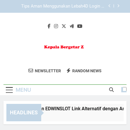
Skip
Daftar Edwinslot Online dengan Sistem yang
to
Mudah Dipahami untuk Pengguna Baru
content
Daftar Lebah4D Online dengan Sistem yang
Responsif untuk Pengalaman Lebih Praktis
Cara Menggunakan EDWINSLOT Link Alternatif
dengan Aman di Berbagai Perangkat
Tips Aman Menggunakan Lebah4D Login di
Perangkat Harian
Daftar Edwinslot Online dengan Sistem yang
Mudah Dipahami untuk Pengguna Baru
Kepala Bergetar
Nikmati Drama Dan Hiburan Favorit Anda Di
Daftar Lebah4D Online dengan Sistem yang
NEWSLETTER
RANDOM NEWS
Z
Responsif untuk Pengalaman Lebih Praktis
Kepala Bergetar Z.
MENU
ra Menggunakan EDWINSLOT Link Alternatif dengan Aman di 
HEADLINES
Month Ago