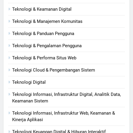
Teknologi & Keamanan Digital
Teknologi & Manajemen Komunitas
Teknologi & Panduan Pengguna
Teknologi & Pengalaman Pengguna
Teknologi & Performa Situs Web
Teknologi Cloud & Pengembangan Sistem
Teknologi Digital
Teknologi Informasi, Infrastruktur Digital, Analitik Data,
Keamanan Sistem
Teknologi Informasi, Infrastruktur Web, Keamanan &
Kinerja Aplikasi
Teknologi Keuangan Digital & Hiburan Interaktif