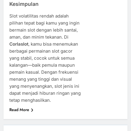
Kesimpulan
Slot volatilitas rendah adalah
pilihan tepat bagi kamu yang ingin
bermain slot dengan lebih santai,
aman, dan minim tekanan. Di
Corlaslot
, kamu bisa menemukan
berbagai permainan slot gacor
yang stabil, cocok untuk semua
kalangan—baik pemula maupun
pemain kasual. Dengan frekuensi
menang yang tinggi dan visual
yang menyenangkan, slot jenis ini
dapat menjadi hiburan ringan yang
tetap menghasilkan.
Read More