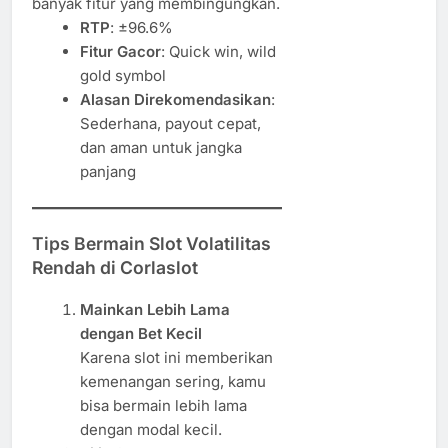
banyak fitur yang membingungkan.
RTP
: ±96.6%
Fitur Gacor
: Quick win, wild
gold symbol
Alasan Direkomendasikan
:
Sederhana, payout cepat,
dan aman untuk jangka
panjang
Tips Bermain Slot Volatilitas
Rendah di Corlaslot
Mainkan Lebih Lama
dengan Bet Kecil
Karena slot ini memberikan
kemenangan sering, kamu
bisa bermain lebih lama
dengan modal kecil.