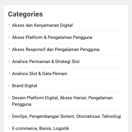
Categories
Akses dan Kenyamanan Digital
Akses Platform & Pengalaman Pengguna
Akses Responsif dan Pengalaman Pengguna
Analisis Permainan & Strategi Slot
Analisis Slot & Data Pemain
Brand Digital
Desain Platform Digital, Akses Harian, Pengalaman
Pengguna
DevOps, Pengembangan Sistem, Otomatisasi Teknologi
E-commerce, Bisnis, Logistik