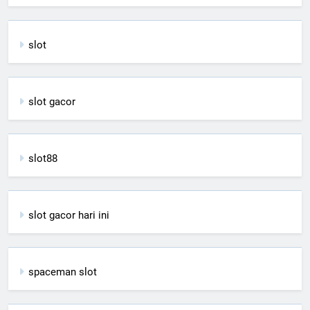
slot
slot gacor
slot88
slot gacor hari ini
spaceman slot