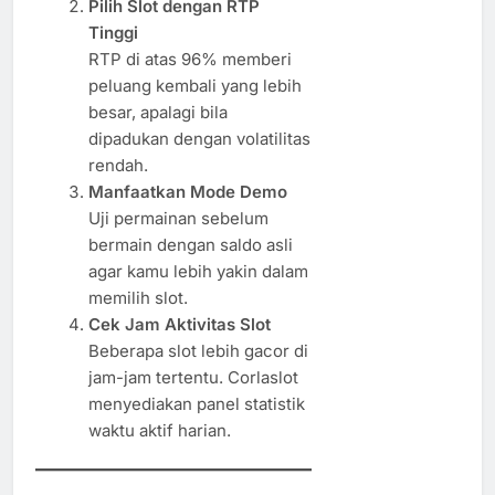
Pilih Slot dengan RTP
Tinggi
RTP di atas 96% memberi
peluang kembali yang lebih
besar, apalagi bila
dipadukan dengan volatilitas
rendah.
Manfaatkan Mode Demo
Uji permainan sebelum
bermain dengan saldo asli
agar kamu lebih yakin dalam
memilih slot.
Cek Jam Aktivitas Slot
Beberapa slot lebih gacor di
jam-jam tertentu. Corlaslot
menyediakan panel statistik
waktu aktif harian.