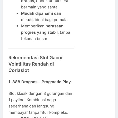
drastis
, cocok untuk sesi
bermain yang santai
Mudah dipahami dan
diikuti
, ideal bagi pemula
Memberikan
perasaan
progres yang stabil
, tanpa
tekanan besar
Rekomendasi Slot Gacor
Volatilitas Rendah di
Corlaslot
1.
888 Dragons – Pragmatic Play
Slot klasik dengan 3 gulungan dan
1 payline. Kombinasi naga
sederhana dan langsung
membayar tanpa fitur kompleks.