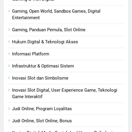
Gaming, Open World, Sandbox Games, Digital
Entertainment
Gaming, Panduan Pemula, Slot Online
Hukum Digital & Teknologi Akses
Informasi Platform
Infrastruktur & Optimasi Sistem
Inovasi Slot dan Simbolisme
Inovasi Slot Digital, User Experience Game, Teknologi
Game Interaktif
Judi Online, Program Loyalitas
Judi Online, Slot Online, Bonus