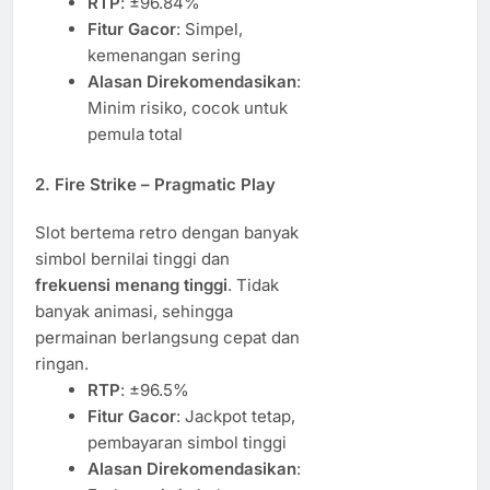
RTP
: ±96.84%
Fitur Gacor
: Simpel,
kemenangan sering
Alasan Direkomendasikan
:
Minim risiko, cocok untuk
pemula total
2.
Fire Strike – Pragmatic Play
Slot bertema retro dengan banyak
simbol bernilai tinggi dan
frekuensi menang tinggi
. Tidak
banyak animasi, sehingga
permainan berlangsung cepat dan
ringan.
RTP
: ±96.5%
Fitur Gacor
: Jackpot tetap,
pembayaran simbol tinggi
Alasan Direkomendasikan
: