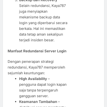
Selain redundansi, Kaya787
juga menyiapkan
mekanisme backup data
login yang diperbarui secara
berkala. Hal ini memastikan
data tetap aman sekalipun
terjadi insiden besar.
Manfaat Redundansi Server Login
Dengan penerapan strategi
redundansi, Kaya787 memperoleh
sejumlah keuntungan:
High Availability
–
pengguna dapat login kapan
saja tanpa terpengaruh
gangguan server.
Keamanan Tambahan
–