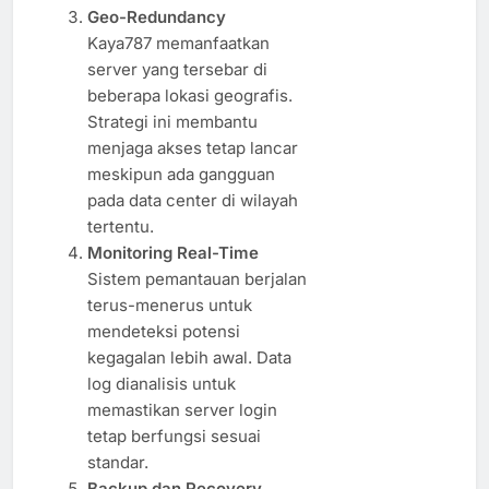
Geo-Redundancy
Kaya787 memanfaatkan
server yang tersebar di
beberapa lokasi geografis.
Strategi ini membantu
menjaga akses tetap lancar
meskipun ada gangguan
pada data center di wilayah
tertentu.
Monitoring Real-Time
Sistem pemantauan berjalan
terus-menerus untuk
mendeteksi potensi
kegagalan lebih awal. Data
log dianalisis untuk
memastikan server login
tetap berfungsi sesuai
standar.
Backup dan Recovery