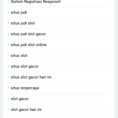
Sistem Registrasi Responsif
situs judi
situs judi slot
situs judi slot gacor
situs judi slot online
situs slot
situs slot gacor
situs slot gacor hari ini
situs terpercaya
slot gacor
slot gacor hari ini