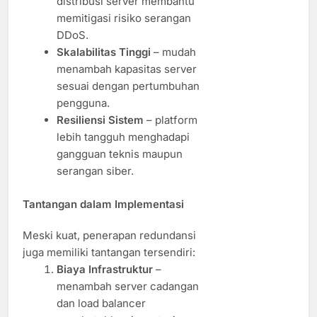
distribusi server membantu
memitigasi risiko serangan
DDoS.
Skalabilitas Tinggi
– mudah
menambah kapasitas server
sesuai dengan pertumbuhan
pengguna.
Resiliensi Sistem
– platform
lebih tangguh menghadapi
gangguan teknis maupun
serangan siber.
Tantangan dalam Implementasi
Meski kuat, penerapan redundansi
juga memiliki tantangan tersendiri:
Biaya Infrastruktur
–
menambah server cadangan
dan load balancer