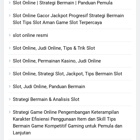
Slot Online | Strategi Bermain | Panduan Pemula
Slot Online Gacor Jackpot Progresif Strategi Bermain
Slot Tips Slot Aman Game Slot Terpercaya
slot online resmi
Slot Online, Judi Online, Tips & Trik Slot
Slot Online, Permainan Kasino, Judi Online
Slot Online, Strategi Slot, Jackpot, Tips Bermain Slot
Slot, Judi Online, Panduan Bermain
Strategi Bermain & Analisis Slot
Strategi Game Online Pengembangan Keterampilan
Karakter Efisiensi Penggunaan Item dan Skill Tips
Bermain Game Kompetitif Gaming untuk Pemula dan
Lanjutan