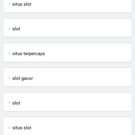
situs slot
slot
situs terpercaya
slot gacor
slot
situs slot