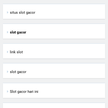
situs slot gacor
slot gacor
link slot
slot gacor
Slot gacor hari ini