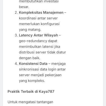
membutuhkan investasi
besar.
Kompleksitas Manajemen
–
koordinasi antar server
memerlukan konfigurasi
yang matang.
Latency Antar Wilayah
–
geo-redundancy dapat
menimbulkan latensi jika
distribusi server tidak diatur
dengan baik.
Konsistensi Data
– menjaga
sinkronisasi data login antar
server menjadi pekerjaan
yang kompleks.
Praktik Terbaik di Kaya787
Untuk mengatasi tantangan