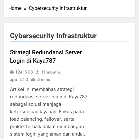
Home
Cybersecurity Infrastruktur
Cybersecurity Infrastruktur
Strategi Redundansi Server
Login di Kaya787
1241908
11 months
ago
0
5 mins
Artikel ini membahas strategi
redundansi server login di Kaya787
sebagai solusi menjaga
ketersediaan layanan. Fokus pada
load balancing, failover, serta
praktik terbaik dalam membangun
sistem login yang aman dan andal.