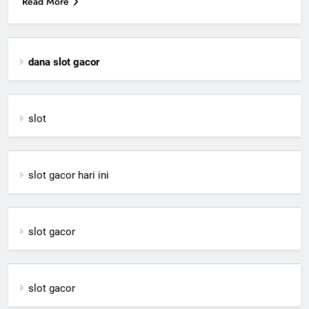
Read More
dana slot gacor
slot
slot gacor hari ini
slot gacor
slot gacor