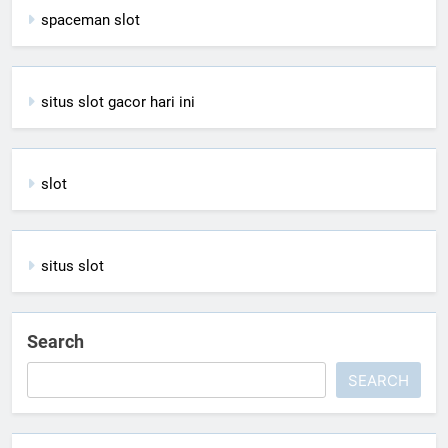
spaceman slot
situs slot gacor hari ini
slot
situs slot
Search
SEARCH