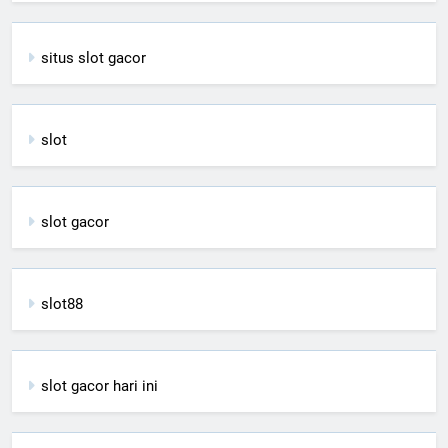
situs slot gacor
slot
slot gacor
slot88
slot gacor hari ini