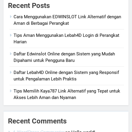
Recent Posts
Cara Menggunakan EDWINSLOT Link Alternatif dengan
Aman di Berbagai Perangkat
Tips Aman Menggunakan Lebah4D Login di Perangkat
Harian
Daftar Edwinslot Online dengan Sistem yang Mudah
Dipahami untuk Pengguna Baru
Daftar Lebah4D Online dengan Sistem yang Responsif
untuk Pengalaman Lebih Praktis
Tips Memilih Kaya787 Link Alternatif yang Tepat untuk
Akses Lebih Aman dan Nyaman
Recent Comments