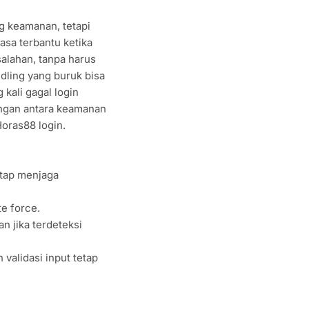
ng keamanan, tetapi
sa terbantu ketika
alahan, tanpa harus
dling yang buruk bisa
kali gagal login
angan antara keamanan
oras88 login.
tap menjaga
e force.
 jika terdeteksi
validasi input tetap