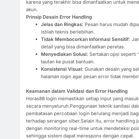
karena yang terakhir bisa dimanfaatkan untuk men
akun.
Prinsip Desain Error Handling
Jelas dan Ringkas:
Pesan harus mudah dipa
istilah teknis berlebihan.
Tidak Membocorkan Informasi Sensitif:
Jan
detail yang bisa dimanfaatkan peretas.
Menyediakan Solusi:
Sertakan opsi seperti
tautan ke pusat bantuan.
Konsistensi Visual:
Gunakan desain yang sel
halaman login agar pesan error tidak membi
Keamanan dalam Validasi dan Error Handling
Horas88 login memastikan setiap input yang masuk d
secara menyeluruh.Penggunaan teknik sanitasi data,
pembatasan percobaan login berulang menjadi bagi
terhadap serangan siber.Selain itu, error handling 
dengan monitoring real-time untuk mendeteksi pol
sehingga sistem dapat merespons dengan cepat.