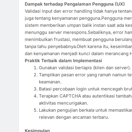
Dampak terhadap Pengalaman Pengguna (UX)
Validasi input dan error handling tidak hanya tenta
juga tentang kenyamanan pengguna.Pengguna mera
sistem memberikan umpan balik instan saat ada kes
menunggu server merespons.Sebaliknya, error han
menimbulkan frustasi, membuat pengguna berulang 
tanpa tahu penyebabnya.Oleh karena itu, keseimb
dan kenyamanan menjadi kunci dalam merancang H
Praktik Terbaik dalam Implementasi
Gunakan validasi berlapis (klien dan server).
Tampilkan pesan error yang ramah namun te
keamanan.
Batasi percobaan login untuk mencegah brut
Terapkan CAPTCHA atau autentikasi tambahan
aktivitas mencurigakan.
Lakukan pengujian berkala untuk memastikan 
relevan dengan ancaman terbaru.
Kesimpulan