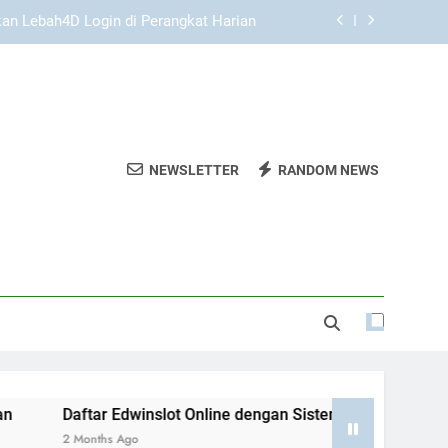
n Lebah4D Login di Perangkat Harian
g Mudah Dipahami untuk Pengguna Baru
onsif untuk Pengalaman Lebih Praktis
f dengan Aman di Berbagai Perangkat
NEWSLETTER
RANDOM NEWS
n Lebah4D Login di Perangkat Harian
g Mudah Dipahami untuk Pengguna Baru
onsif untuk Pengalaman Lebih Praktis
tar Edwinslot Online dengan Sistem yang Mudah Dipahami un
nths Ago