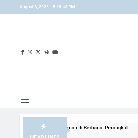
Skip
August 8, 2026
5:18:49 PM
to
content
Kep
Nikmati Dr
ernatif dengan Aman di Berbagai Perangkat
Tips Aman
2 Months Ag
HEADLINES