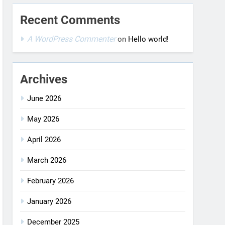
Recent Comments
A WordPress Commenter
on
Hello world!
Archives
June 2026
May 2026
April 2026
March 2026
February 2026
January 2026
December 2025