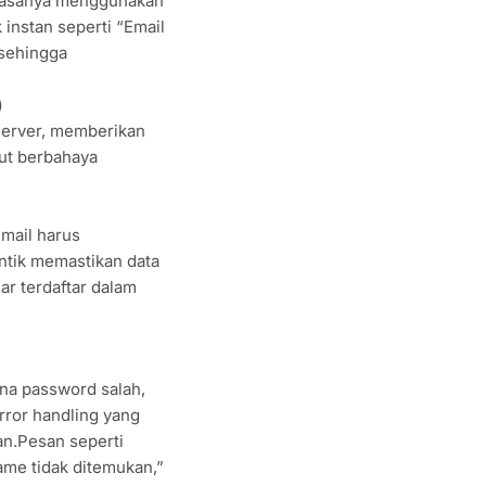
biasanya menggunakan
 instan seperti “Email
 sehingga
)
 server, memberikan
ut berbahaya
email harus
tik memastikan data
ar terdaftar dalam
rena password salah,
Error handling yang
an.Pesan seperti
me tidak ditemukan,”