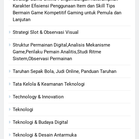
Karakter Efisiensi Penggunaan Item dan Skill Tips
Bermain Game Kompetitif Gaming untuk Pemula dan
Lanjutan
Strategi Slot & Observasi Visual
Struktur Permainan Digital,Analisis Mekanisme
Game,Perilaku Pemain Analitis,Studi Ritme
Sistem,Observasi Permainan
Taruhan Sepak Bola, Judi Online, Panduan Taruhan
Tata Kelola & Keamanan Teknologi
Technology & Innovation
Teknologi
Teknologi & Budaya Digital
Teknologi & Desain Antarmuka