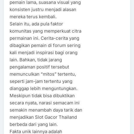
pemain lama, suasana visual yang
konsisten justru menjadi alasan
mereka terus kembali.
Selain itu, ada pula faktor
komunitas yang memperkuat citra
permainan ini. Cerita-cerita yang
dibagikan pemain di forum sering
kali menjadi inspirasi bagi orang
lain. Bahkan, tidak jarang
pengalaman positif tersebut
memunculkan “mitos” tertentu,
seperti jam-jam tertentu yang
dianggap lebih menguntungkan.
Meskipun tidak bisa dibuktikan
secara nyata, narasi semacam ini
semakin menambah daya tarik dan
menjadikan Slot Gacor Thailand
berbeda dari yang lain.
Fakta unik lainnya adalah