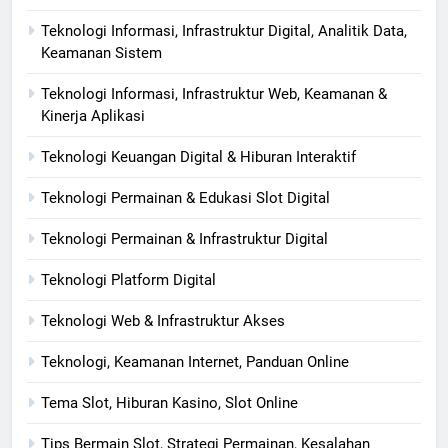
Teknologi Informasi, Infrastruktur Digital, Analitik Data,
Keamanan Sistem
Teknologi Informasi, Infrastruktur Web, Keamanan &
Kinerja Aplikasi
Teknologi Keuangan Digital & Hiburan Interaktif
Teknologi Permainan & Edukasi Slot Digital
Teknologi Permainan & Infrastruktur Digital
Teknologi Platform Digital
Teknologi Web & Infrastruktur Akses
Teknologi, Keamanan Internet, Panduan Online
Tema Slot, Hiburan Kasino, Slot Online
Tips Bermain Slot, Strategi Permainan, Kesalahan