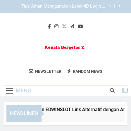
Skip
Daftar Edwinslot Online dengan Sistem yang
to
Mudah Dipahami untuk Pengguna Baru
content
Daftar Lebah4D Online dengan Sistem yang
Responsif untuk Pengalaman Lebih Praktis
Cara Menggunakan EDWINSLOT Link Alternatif
dengan Aman di Berbagai Perangkat
Tips Aman Menggunakan Lebah4D Login di
Perangkat Harian
Daftar Edwinslot Online dengan Sistem yang
Mudah Dipahami untuk Pengguna Baru
Kepala Bergetar
Nikmati Drama Dan Hiburan Favorit Anda Di
Daftar Lebah4D Online dengan Sistem yang
NEWSLETTER
RANDOM NEWS
Z
Responsif untuk Pengalaman Lebih Praktis
Kepala Bergetar Z.
MENU
ra Menggunakan EDWINSLOT Link Alternatif dengan Aman di 
HEADLINES
Month Ago