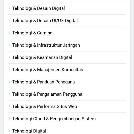
Teknologi & Desain Digital
Teknologi & Desain UI/UX Digital
Teknologi & Gaming
Teknologi & Infrastruktur Jaringan
Teknologi & Keamanan Digital
Teknologi & Manajemen Komunitas
Teknologi & Panduan Pengguna
Teknologi & Pengalaman Pengguna
Teknologi & Performa Situs Web
Teknologi Cloud & Pengembangan Sistem
Teknologi Digital