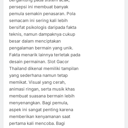
persepsi ini membuat banyak
pemula semakin penasaran. Pola
semacam ini sering kali lebih
bersifat psikologis daripada fakta
teknis, namun dampaknya cukup
besar dalam menciptakan
pengalaman bermain yang unik.
Fakta menarik lainnya terletak pada
desain permainan. Slot Gacor
Thailand dikenal memiliki tampilan
yang sederhana namun tetap
memikat. Visual yang cerah,
animasi ringan, serta musik khas
membuat suasana bermain lebih
menyenangkan. Bagi pemula,
aspek ini sangat penting karena
memberikan kenyamanan saat
pertama kali mencoba. Bagi