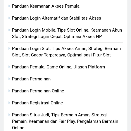
Panduan Keamanan Akses Pemula
Panduan Login Alternatif dan Stabilitas Akses
Panduan Login Mobile, Tips Slot Online, Keamanan Akun
Slot, Strategi Login Cepat, Optimasi Akses HP
Panduan Login Slot, Tips Akses Aman, Strategi Bermain
Slot, Slot Gacor Terpercaya, Optimalisasi Fitur Slot
Panduan Pemula, Game Online, Ulasan Platform
Panduan Permainan
Panduan Permainan Online
Panduan Registrasi Online
Panduan Situs Judi, Tips Bermain Aman, Strategi
Pemain, Keamanan dan Fair Play, Pengalaman Bermain
Online