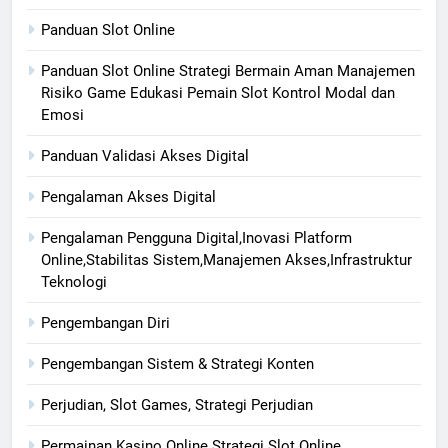
Panduan Slot Online
Panduan Slot Online Strategi Bermain Aman Manajemen
Risiko Game Edukasi Pemain Slot Kontrol Modal dan
Emosi
Panduan Validasi Akses Digital
Pengalaman Akses Digital
Pengalaman Pengguna Digital,Inovasi Platform
Online,Stabilitas Sistem,Manajemen Akses,Infrastruktur
Teknologi
Pengembangan Diri
Pengembangan Sistem & Strategi Konten
Perjudian, Slot Games, Strategi Perjudian
Permainan Kasino Online Strategi Slot Online