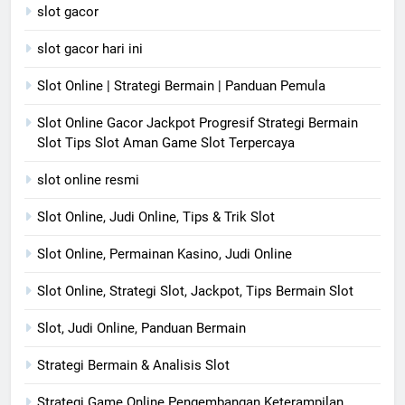
slot gacor
slot gacor hari ini
Slot Online | Strategi Bermain | Panduan Pemula
Slot Online Gacor Jackpot Progresif Strategi Bermain
Slot Tips Slot Aman Game Slot Terpercaya
slot online resmi
Slot Online, Judi Online, Tips & Trik Slot
Slot Online, Permainan Kasino, Judi Online
Slot Online, Strategi Slot, Jackpot, Tips Bermain Slot
Slot, Judi Online, Panduan Bermain
Strategi Bermain & Analisis Slot
Strategi Game Online Pengembangan Keterampilan