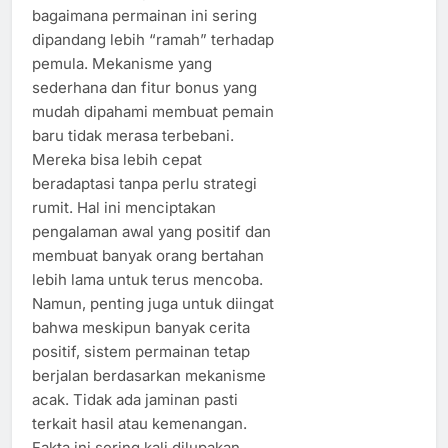
bagaimana permainan ini sering
dipandang lebih “ramah” terhadap
pemula. Mekanisme yang
sederhana dan fitur bonus yang
mudah dipahami membuat pemain
baru tidak merasa terbebani.
Mereka bisa lebih cepat
beradaptasi tanpa perlu strategi
rumit. Hal ini menciptakan
pengalaman awal yang positif dan
membuat banyak orang bertahan
lebih lama untuk terus mencoba.
Namun, penting juga untuk diingat
bahwa meskipun banyak cerita
positif, sistem permainan tetap
berjalan berdasarkan mekanisme
acak. Tidak ada jaminan pasti
terkait hasil atau kemenangan.
Fakta ini sering kali dilupakan