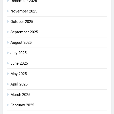
December 2025
November 2025
October 2025
September 2025
August 2025
July 2025
June 2025
May 2025
April 2025
March 2025
February 2025