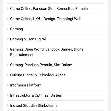
Game Online, Panduan Slot, Komunitas Pemain
Game Online, UX/UI Design, Teknologi Web
Gaming
Gaming & Tren Digital
Gaming, Open World, Sandbox Games, Digital
Entertainment
Gaming, Panduan Pemula, Slot Online
Hukum Digital & Teknologi Akses
Informasi Platform
Infrastruktur & Optimasi Sistem
Inovasi Slot dan Simbolisme