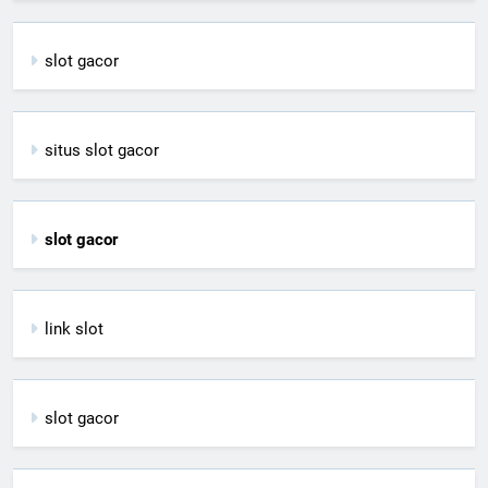
slot gacor
situs slot gacor
slot gacor
link slot
slot gacor