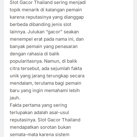
Slot Gacor Thailand sering menjadi
topik menarik di kalangan pemain
karena reputasinya yang dianggap
berbeda dibanding jenis slot
lainnya. Julukan “gacor” seakan
menempel erat pada nama ini, dan
banyak pemain yang penasaran
dengan rahasia di balik
popularitasnya. Namun, di balik
citra tersebut, ada sejumlah fakta
unik yang jarang terungkap secara
mendalam, terutama bagi pemain
baru yang ingin memahami lebih
jauh.
Fakta pertama yang sering
terlupakan adalah asal-usul
reputasinya. Slot Gacor Thailand
mendapatkan sorotan bukan
semata-mata karena sistem