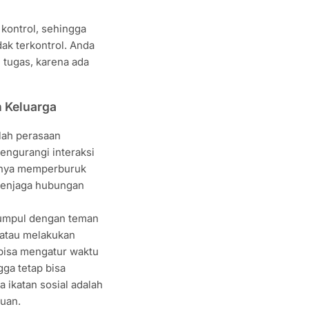
kontrol, sehingga
dak terkontrol. Anda
 tugas, karena ada
 Keluarga
lah perasaan
engurangi interaksi
irnya memperburuk
 menjaga hubungan
kumpul dengan teman
, atau melakukan
a bisa mengatur waktu
ga tetap bisa
 ikatan sosial adalah
duan.