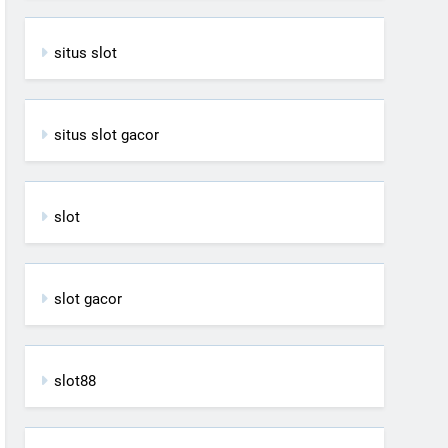
situs slot
situs slot gacor
slot
slot gacor
slot88