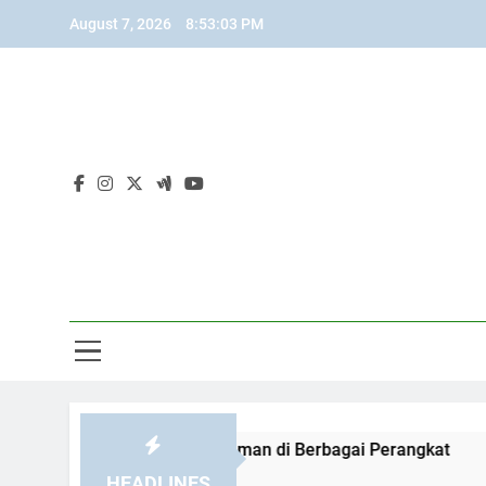
Skip
August 7, 2026
8:53:04 PM
to
content
Kep
Nikmati Dr
ernatif dengan Aman di Berbagai Perangkat
Tips Aman
2 Months Ag
HEADLINES