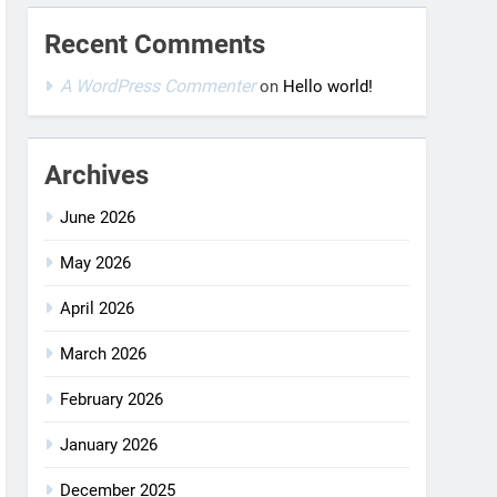
Recent Comments
A WordPress Commenter
on
Hello world!
Archives
June 2026
May 2026
April 2026
March 2026
February 2026
January 2026
December 2025