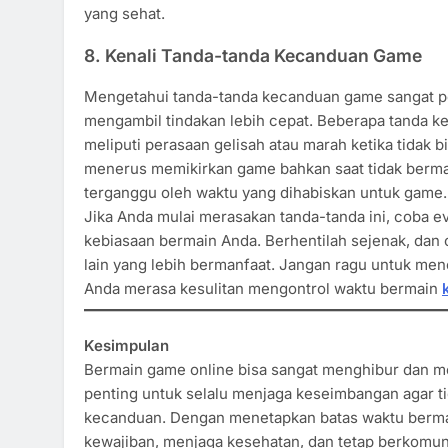
yang sehat.
8. Kenali Tanda-tanda Kecanduan Game
Mengetahui tanda-tanda kecanduan game sangat pe
mengambil tindakan lebih cepat. Beberapa tanda 
meliputi perasaan gelisah atau marah ketika tidak b
menerus memikirkan game bahkan saat tidak berma
terganggu oleh waktu yang dihabiskan untuk game.
Jika Anda mulai merasakan tanda-tanda ini, coba e
kebiasaan bermain Anda. Berhentilah sejenak, dan c
lain yang lebih bermanfaat. Jangan ragu untuk men
Anda merasa kesulitan mengontrol waktu bermain
Kesimpulan
Bermain game online bisa sangat menghibur dan m
penting untuk selalu menjaga keseimbangan agar ti
kecanduan. Dengan menetapkan batas waktu berma
kewajiban, menjaga kesehatan, dan tetap berkomun