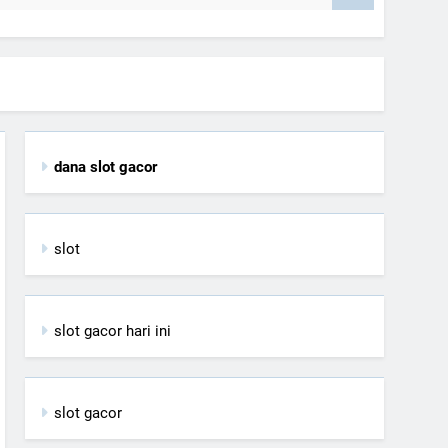
dana slot gacor
slot
slot gacor hari ini
slot gacor