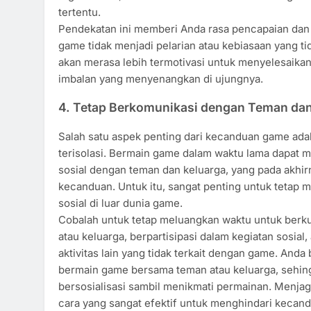
tertentu.
Pendekatan ini memberi Anda rasa pencapaian dan 
game tidak menjadi pelarian atau kebiasaan yang ti
akan merasa lebih termotivasi untuk menyelesaikan
imbalan yang menyenangkan di ujungnya.
4. Tetap Berkomunikasi dengan Teman dan
Salah satu aspek penting dari kecanduan game ada
terisolasi. Bermain game dalam waktu lama dapat m
sosial dengan teman dan keluarga, yang pada akh
kecanduan. Untuk itu, sangat penting untuk tetap
sosial di luar dunia game.
Cobalah untuk tetap meluangkan waktu untuk ber
atau keluarga, berpartisipasi dalam kegiatan sosial
aktivitas lain yang tidak terkait dengan game. And
bermain game bersama teman atau keluarga, sehing
bersosialisasi sambil menikmati permainan. Menjaga
cara yang sangat efektif untuk menghindari kecan