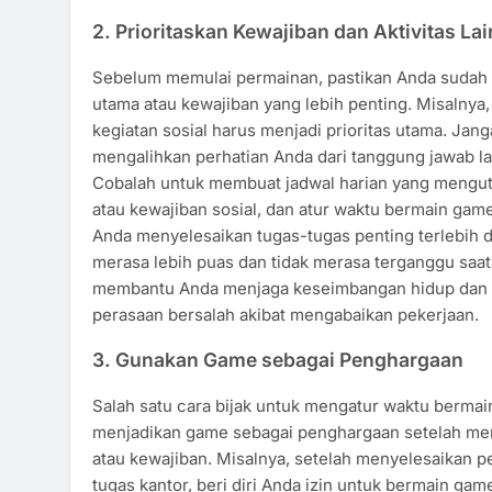
2. Prioritaskan Kewajiban dan Aktivitas La
Sebelum memulai permainan, pastikan Anda sudah
utama atau kewajiban yang lebih penting. Misalnya, 
kegiatan sosial harus menjadi prioritas utama. Jan
mengalihkan perhatian Anda dari tanggung jawab la
Cobalah untuk membuat jadwal harian yang mengu
atau kewajiban sosial, dan atur waktu bermain game
Anda menyelesaikan tugas-tugas penting terlebih 
merasa lebih puas dan tidak merasa terganggu saat 
membantu Anda menjaga keseimbangan hidup dan
perasaan bersalah akibat mengabaikan pekerjaan.
3. Gunakan Game sebagai Penghargaan
Salah satu cara bijak untuk mengatur waktu berma
menjadikan game sebagai penghargaan setelah me
atau kewajiban. Misalnya, setelah menyelesaikan p
tugas kantor, beri diri Anda izin untuk bermain ga