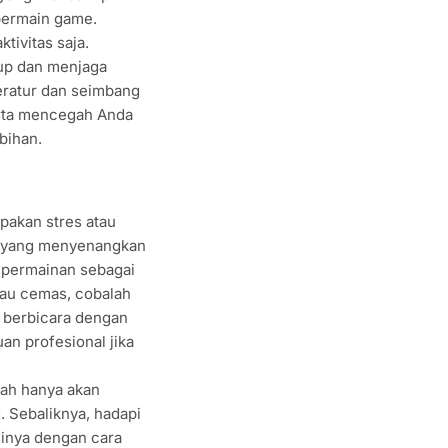
 bermain game.
tivitas saja.
kup dan menjaga
teratur dan seimbang
erta mencegah Anda
bihan.
pakan stres atau
a yang menyenangkan
n permainan sebagai
tau cemas, cobalah
i berbicara dengan
uan profesional jika
lah hanya akan
 Sebaliknya, hadapi
inya dengan cara