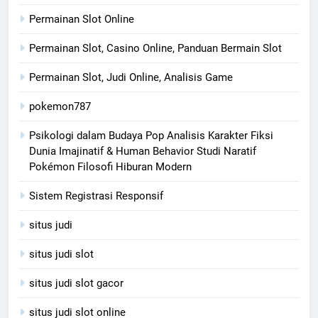
Permainan Slot Online
Permainan Slot, Casino Online, Panduan Bermain Slot
Permainan Slot, Judi Online, Analisis Game
pokemon787
Psikologi dalam Budaya Pop Analisis Karakter Fiksi
Dunia Imajinatif & Human Behavior Studi Naratif
Pokémon Filosofi Hiburan Modern
Sistem Registrasi Responsif
situs judi
situs judi slot
situs judi slot gacor
situs judi slot online