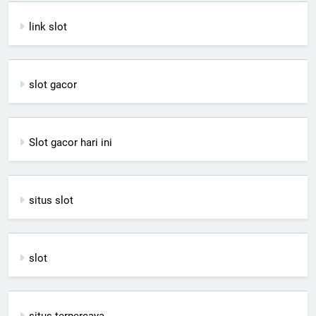
link slot
slot gacor
Slot gacor hari ini
situs slot
slot
situs terpercaya