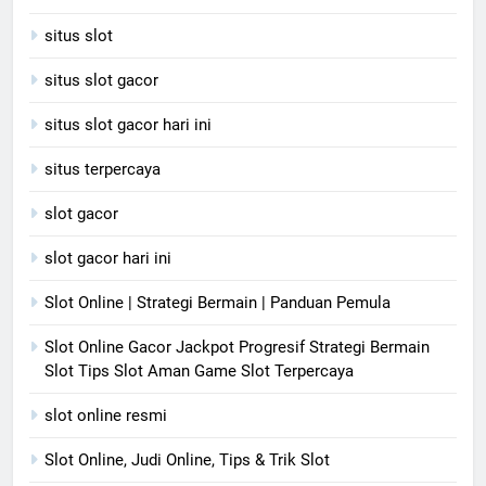
situs slot
situs slot gacor
situs slot gacor hari ini
situs terpercaya
slot gacor
slot gacor hari ini
Slot Online | Strategi Bermain | Panduan Pemula
Slot Online Gacor Jackpot Progresif Strategi Bermain
Slot Tips Slot Aman Game Slot Terpercaya
slot online resmi
Slot Online, Judi Online, Tips & Trik Slot