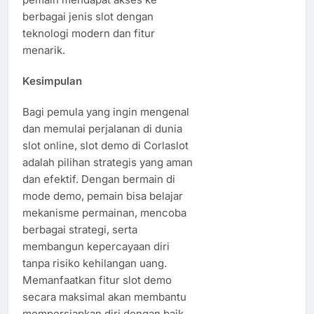
berbagai jenis slot dengan
teknologi modern dan fitur
menarik.
Kesimpulan
Bagi pemula yang ingin mengenal
dan memulai perjalanan di dunia
slot online, slot demo di Corlaslot
adalah pilihan strategis yang aman
dan efektif. Dengan bermain di
mode demo, pemain bisa belajar
mekanisme permainan, mencoba
berbagai strategi, serta
membangun kepercayaan diri
tanpa risiko kehilangan uang.
Memanfaatkan fitur slot demo
secara maksimal akan membantu
mempersiapkan diri dengan baik