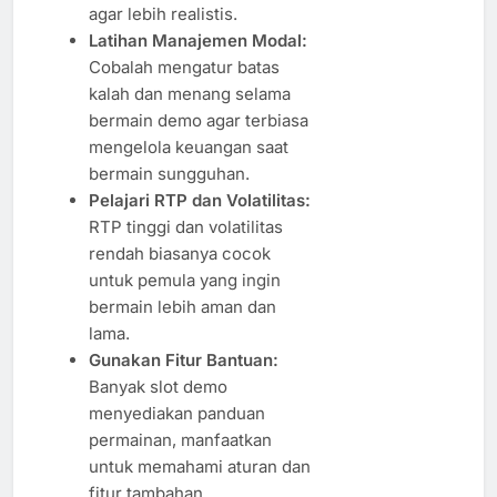
agar lebih realistis.
Latihan Manajemen Modal:
Cobalah mengatur batas
kalah dan menang selama
bermain demo agar terbiasa
mengelola keuangan saat
bermain sungguhan.
Pelajari RTP dan Volatilitas:
RTP tinggi dan volatilitas
rendah biasanya cocok
untuk pemula yang ingin
bermain lebih aman dan
lama.
Gunakan Fitur Bantuan:
Banyak slot demo
menyediakan panduan
permainan, manfaatkan
untuk memahami aturan dan
fitur tambahan.