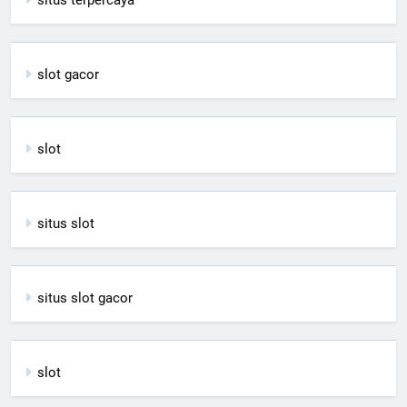
slot gacor
slot
situs slot
situs slot gacor
slot