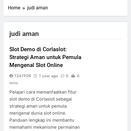
Home
judi aman
judi aman
Slot Demo di Corlaslot:
Strategi Aman untuk Pemula
Mengenal Slot Online
1241908
1 year ago
0
6
mins
Pelajari cara memanfaatkan fitur
slot demo di Corlaslot sebagai
strategi aman untuk pemula
mengenal dunia slot online.
Panduan lengkap ini membantu
memahami mekanisme permainan