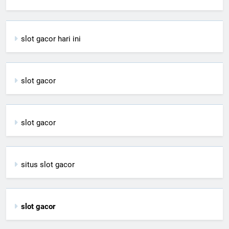
slot gacor hari ini
slot gacor
slot gacor
situs slot gacor
slot gacor