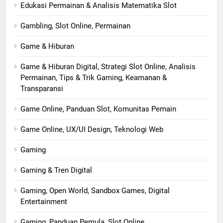
Edukasi Permainan & Analisis Matematika Slot
Gambling, Slot Online, Permainan
Game & Hiburan
Game & Hiburan Digital, Strategi Slot Online, Analisis
Permainan, Tips & Trik Gaming, Keamanan &
Transparansi
Game Online, Panduan Slot, Komunitas Pemain
Game Online, UX/UI Design, Teknologi Web
Gaming
Gaming & Tren Digital
Gaming, Open World, Sandbox Games, Digital
Entertainment
Gaming, Panduan Pemula, Slot Online