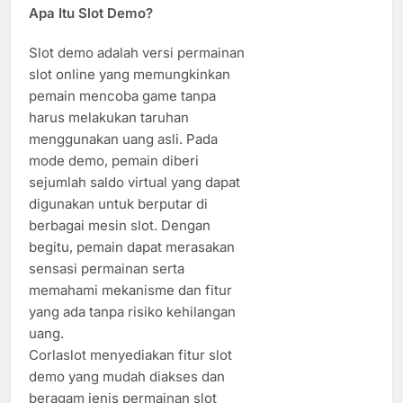
Apa Itu Slot Demo?
Slot demo adalah versi permainan
slot online yang memungkinkan
pemain mencoba game tanpa
harus melakukan taruhan
menggunakan uang asli. Pada
mode demo, pemain diberi
sejumlah saldo virtual yang dapat
digunakan untuk berputar di
berbagai mesin slot. Dengan
begitu, pemain dapat merasakan
sensasi permainan serta
memahami mekanisme dan fitur
yang ada tanpa risiko kehilangan
uang.
Corlaslot menyediakan fitur slot
demo yang mudah diakses dan
beragam jenis permainan slot