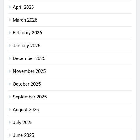
April 2026
March 2026
February 2026
January 2026
December 2025
November 2025
October 2025
September 2025
August 2025
July 2025
June 2025