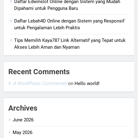
Daftar Edwinslot Online dengan Sistem yang Mudah
Dipahami untuk Pengguna Baru
Daftar Lebah4D Online dengan Sistem yang Responsif
untuk Pengalaman Lebih Praktis
Tips Memilih Kaya787 Link Alternatif yang Tepat untuk
Akses Lebih Aman dan Nyaman
Recent Comments
A WordPress Commenter
on
Hello world!
Archives
June 2026
May 2026