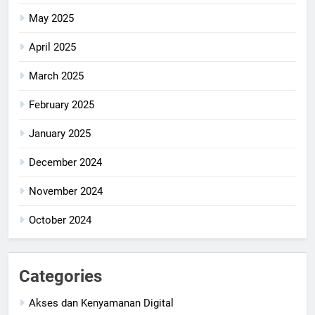
May 2025
April 2025
March 2025
February 2025
January 2025
December 2024
November 2024
October 2024
Categories
Akses dan Kenyamanan Digital