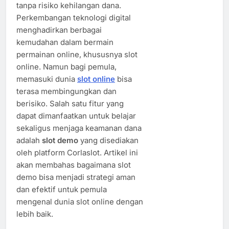
tanpa risiko kehilangan dana.
Perkembangan teknologi digital
menghadirkan berbagai
kemudahan dalam bermain
permainan online, khususnya slot
online. Namun bagi pemula,
memasuki dunia
slot online
bisa
terasa membingungkan dan
berisiko. Salah satu fitur yang
dapat dimanfaatkan untuk belajar
sekaligus menjaga keamanan dana
adalah
slot demo
yang disediakan
oleh platform Corlaslot. Artikel ini
akan membahas bagaimana slot
demo bisa menjadi strategi aman
dan efektif untuk pemula
mengenal dunia slot online dengan
lebih baik.