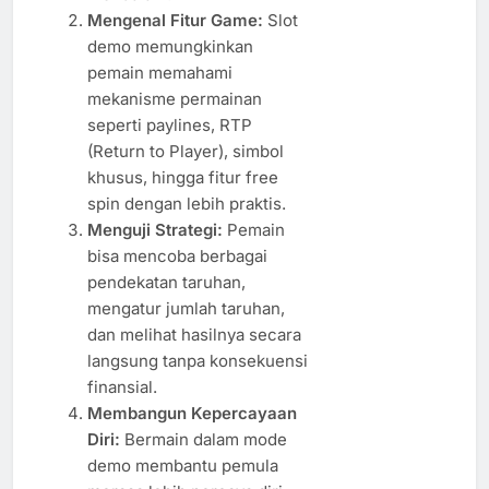
Mengenal Fitur Game:
Slot
demo memungkinkan
pemain memahami
mekanisme permainan
seperti paylines, RTP
(Return to Player), simbol
khusus, hingga fitur free
spin dengan lebih praktis.
Menguji Strategi:
Pemain
bisa mencoba berbagai
pendekatan taruhan,
mengatur jumlah taruhan,
dan melihat hasilnya secara
langsung tanpa konsekuensi
finansial.
Membangun Kepercayaan
Diri:
Bermain dalam mode
demo membantu pemula