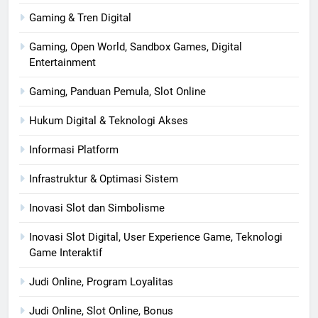
Gaming & Tren Digital
Gaming, Open World, Sandbox Games, Digital
Entertainment
Gaming, Panduan Pemula, Slot Online
Hukum Digital & Teknologi Akses
Informasi Platform
Infrastruktur & Optimasi Sistem
Inovasi Slot dan Simbolisme
Inovasi Slot Digital, User Experience Game, Teknologi
Game Interaktif
Judi Online, Program Loyalitas
Judi Online, Slot Online, Bonus