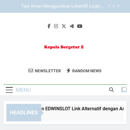
Skip
Daftar Edwinslot Online dengan Sistem yang
to
Mudah Dipahami untuk Pengguna Baru
content
Daftar Lebah4D Online dengan Sistem yang
Responsif untuk Pengalaman Lebih Praktis
Cara Menggunakan EDWINSLOT Link Alternatif
dengan Aman di Berbagai Perangkat
Tips Aman Menggunakan Lebah4D Login di
Perangkat Harian
Daftar Edwinslot Online dengan Sistem yang
Mudah Dipahami untuk Pengguna Baru
Kepala Bergetar
Nikmati Drama Dan Hiburan Favorit Anda Di
Daftar Lebah4D Online dengan Sistem yang
NEWSLETTER
RANDOM NEWS
Z
Responsif untuk Pengalaman Lebih Praktis
Kepala Bergetar Z.
MENU
ra Menggunakan EDWINSLOT Link Alternatif dengan Aman di 
HEADLINES
Month Ago