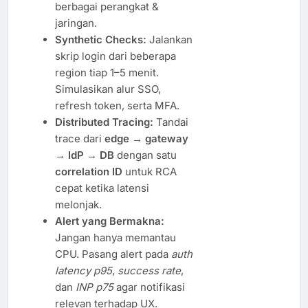
berbagai perangkat &
jaringan.
Synthetic Checks:
Jalankan
skrip login dari beberapa
region tiap 1–5 menit.
Simulasikan alur SSO,
refresh token, serta MFA.
Distributed Tracing:
Tandai
trace dari
edge → gateway
→ IdP → DB
dengan satu
correlation ID
untuk RCA
cepat ketika latensi
melonjak.
Alert yang Bermakna:
Jangan hanya memantau
CPU. Pasang alert pada
auth
latency p95
,
success rate
,
dan
INP p75
agar notifikasi
relevan terhadap UX.