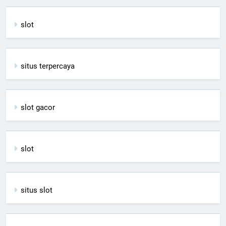
slot
situs terpercaya
slot gacor
slot
situs slot