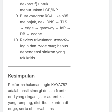
dekoratif) untuk
menurunkan LCP/INP.
Buat
runbook
RCA: jika p95
melonjak, cek: DNS → TLS
→ edge → gateway → IdP →
DB → cache.
Review triwulanan
waterfall
login dan
trace map
; hapus
dependensi sinkron yang
tak kritis.
Kesimpulan
Performa halaman login KAYA787
adalah hasil sinergi desain front-
end yang ringan, jalur autentikasi
yang ramping, distribusi konten di
edge, serta observabilitas