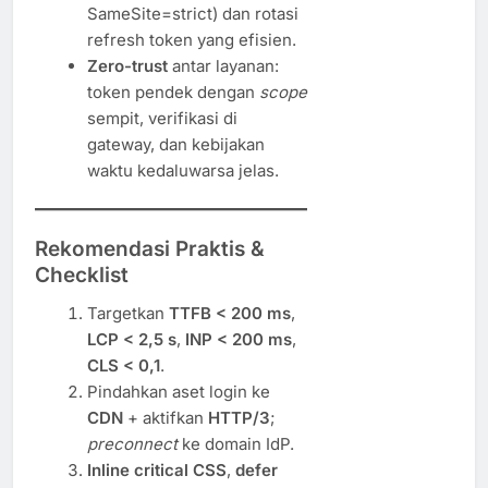
SameSite=strict) dan rotasi
refresh token yang efisien.
Zero-trust
antar layanan:
token pendek dengan
scope
sempit, verifikasi di
gateway, dan kebijakan
waktu kedaluwarsa jelas.
Rekomendasi Praktis &
Checklist
Targetkan
TTFB < 200 ms
,
LCP < 2,5 s
,
INP < 200 ms
,
CLS < 0,1
.
Pindahkan aset login ke
CDN
+ aktifkan
HTTP/3
;
preconnect
ke domain IdP.
Inline critical CSS
,
defer