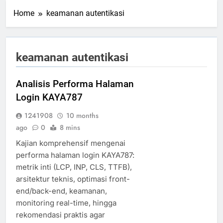
Home
keamanan autentikasi
keamanan autentikasi
Analisis Performa Halaman
Login KAYA787
1241908
10 months
ago
0
8 mins
Kajian komprehensif mengenai
performa halaman login KAYA787:
metrik inti (LCP, INP, CLS, TTFB),
arsitektur teknis, optimasi front-
end/back-end, keamanan,
monitoring real-time, hingga
rekomendasi praktis agar