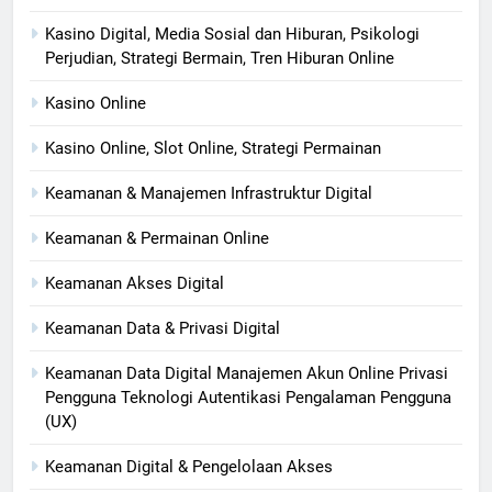
Kasino Digital, Media Sosial dan Hiburan, Psikologi
Perjudian, Strategi Bermain, Tren Hiburan Online
Kasino Online
Kasino Online, Slot Online, Strategi Permainan
Keamanan & Manajemen Infrastruktur Digital
Keamanan & Permainan Online
Keamanan Akses Digital
Keamanan Data & Privasi Digital
Keamanan Data Digital Manajemen Akun Online Privasi
Pengguna Teknologi Autentikasi Pengalaman Pengguna
(UX)
Keamanan Digital & Pengelolaan Akses