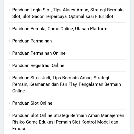
Panduan Login Slot, Tips Akses Aman, Strategi Bermain
Slot, Slot Gacor Terpercaya, Optimalisasi Fitur Slot
Panduan Pemula, Game Online, Ulasan Platform
Panduan Permainan
Panduan Permainan Online
Panduan Registrasi Online
Panduan Situs Judi, Tips Bermain Aman, Strategi
Pemain, Keamanan dan Fair Play, Pengalaman Bermain
Online
Panduan Slot Online
Panduan Slot Online Strategi Bermain Aman Manajemen
Risiko Game Edukasi Pemain Slot Kontrol Modal dan
Emosi