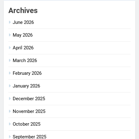
Archives
June 2026
May 2026
April 2026
March 2026
February 2026
January 2026
December 2025
November 2025
October 2025
September 2025