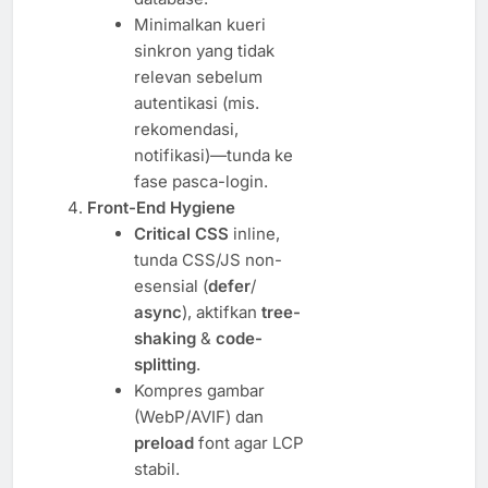
Minimalkan kueri
sinkron yang tidak
relevan sebelum
autentikasi (mis.
rekomendasi,
notifikasi)—tunda ke
fase pasca-login.
Front-End Hygiene
Critical CSS
inline,
tunda CSS/JS non-
esensial (
defer
/
async
), aktifkan
tree-
shaking
&
code-
splitting
.
Kompres gambar
(WebP/AVIF) dan
preload
font agar LCP
stabil.