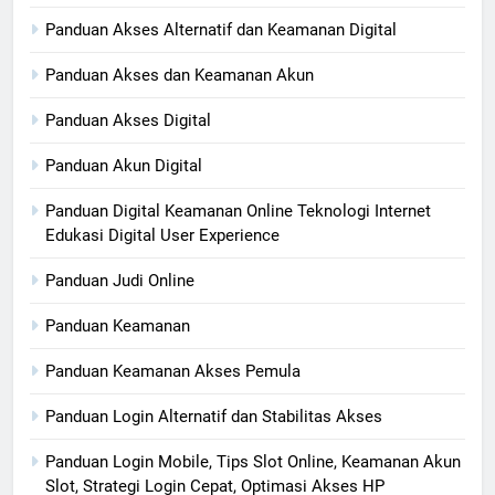
Panduan Akses Alternatif dan Keamanan Digital
Panduan Akses dan Keamanan Akun
Panduan Akses Digital
Panduan Akun Digital
Panduan Digital Keamanan Online Teknologi Internet
Edukasi Digital User Experience
Panduan Judi Online
Panduan Keamanan
Panduan Keamanan Akses Pemula
Panduan Login Alternatif dan Stabilitas Akses
Panduan Login Mobile, Tips Slot Online, Keamanan Akun
Slot, Strategi Login Cepat, Optimasi Akses HP