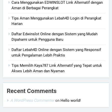
Cara Menggunakan EDWINSLOT Link Alternatif dengan
Aman di Berbagai Perangkat
Tips Aman Menggunakan Lebah4D Login di Perangkat
Harian
Daftar Edwinslot Online dengan Sistem yang Mudah
Dipahami untuk Pengguna Baru
Daftar Lebah4D Online dengan Sistem yang Responsif
untuk Pengalaman Lebih Praktis
Tips Memilih Kaya787 Link Alternatif yang Tepat untuk
Akses Lebih Aman dan Nyaman
Recent Comments
A WordPress Commenter
on
Hello world!