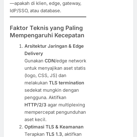
—apakah di klien, edge, gateway,
IdP/SSO, atau database.
Faktor Teknis yang Paling
Mempengaruhi Kecepatan
Arsitektur Jaringan & Edge
Delivery
Gunakan
CDN
/edge network
untuk menyajikan aset statis
(logo, CSS, JS) dan
melakukan
TLS termination
sedekat mungkin dengan
pengguna. Aktifkan
HTTP/2/3
agar multiplexing
mempercepat pengunduhan
aset kecil.
Optimasi TLS & Keamanan
Terapkan
TLS 1.3
, aktifkan