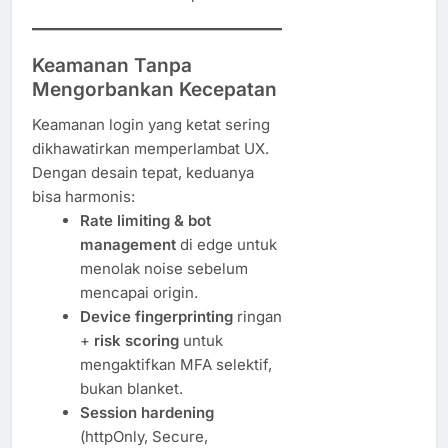
Keamanan Tanpa
Mengorbankan Kecepatan
Keamanan login yang ketat sering
dikhawatirkan memperlambat UX.
Dengan desain tepat, keduanya
bisa harmonis:
Rate limiting & bot
management
di edge untuk
menolak noise sebelum
mencapai origin.
Device fingerprinting
ringan
+
risk scoring
untuk
mengaktifkan MFA selektif,
bukan blanket.
Session hardening
(httpOnly, Secure,