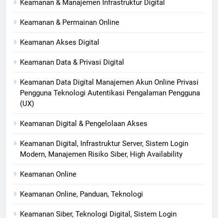
Keamanan & Manajemen Infrastruktur Digital
Keamanan & Permainan Online
Keamanan Akses Digital
Keamanan Data & Privasi Digital
Keamanan Data Digital Manajemen Akun Online Privasi
Pengguna Teknologi Autentikasi Pengalaman Pengguna
(UX)
Keamanan Digital & Pengelolaan Akses
Keamanan Digital, Infrastruktur Server, Sistem Login
Modern, Manajemen Risiko Siber, High Availability
Keamanan Online
Keamanan Online, Panduan, Teknologi
Keamanan Siber, Teknologi Digital, Sistem Login