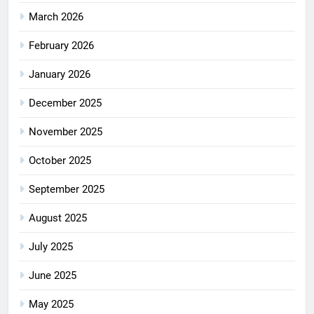
March 2026
February 2026
January 2026
December 2025
November 2025
October 2025
September 2025
August 2025
July 2025
June 2025
May 2025