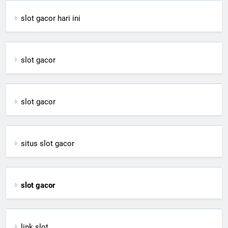
slot gacor hari ini
slot gacor
slot gacor
situs slot gacor
slot gacor
link slot