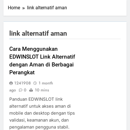
Home
link alternatif aman
link alternatif aman
Cara Menggunakan
EDWINSLOT Link Alternatif
dengan Aman di Berbagai
Perangkat
1241908
1 month
ago
0
10 mins
Panduan EDWINSLOT link
alternatif untuk akses aman di
mobile dan desktop dengan tips
validasi, keamanan akun, dan
pengalaman pengguna stabil.