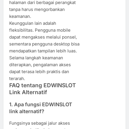
halaman dari berbagai perangkat
tanpa harus mengorbankan
keamanan.
Keunggulan lain adalah
fleksibilitas. Pengguna mobile
dapat mengakses melalui ponsel,
sementara pengguna desktop bisa
mendapatkan tampilan lebih luas.
Selama langkah keamanan
diterapkan, pengalaman akses
dapat terasa lebih praktis dan
terarah.
FAQ tentang EDWINSLOT
Link Alternatif
1. Apa fungsi EDWINSLOT
link alternatif?
Fungsinya sebagai jalur akses