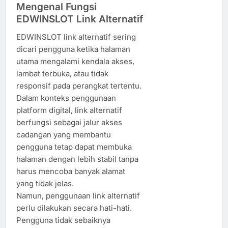
Mengenal Fungsi
EDWINSLOT Link Alternatif
EDWINSLOT link alternatif sering
dicari pengguna ketika halaman
utama mengalami kendala akses,
lambat terbuka, atau tidak
responsif pada perangkat tertentu.
Dalam konteks penggunaan
platform digital, link alternatif
berfungsi sebagai jalur akses
cadangan yang membantu
pengguna tetap dapat membuka
halaman dengan lebih stabil tanpa
harus mencoba banyak alamat
yang tidak jelas.
Namun, penggunaan link alternatif
perlu dilakukan secara hati-hati.
Pengguna tidak sebaiknya