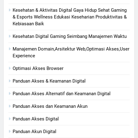
Kesehatan & Aktivitas Digital Gaya Hidup Sehat Gaming
& Esports Wellness Edukasi Keseharian Produktivitas &
Kebiasaan Baik
Kesehatan Digital Gaming Seimbang Manajemen Waktu
Manajemen Domain,Arsitektur Web,Optimasi Akses,User
Experience
Optimasi Akses Browser
Panduan Akses & Keamanan Digital
Panduan Akses Alternatif dan Keamanan Digital
Panduan Akses dan Keamanan Akun
Panduan Akses Digital
Panduan Akun Digital