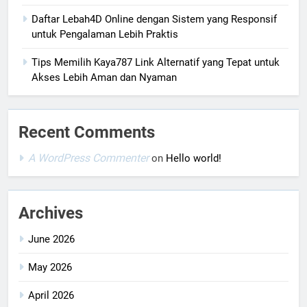
Daftar Lebah4D Online dengan Sistem yang Responsif
untuk Pengalaman Lebih Praktis
Tips Memilih Kaya787 Link Alternatif yang Tepat untuk
Akses Lebih Aman dan Nyaman
Recent Comments
A WordPress Commenter
on
Hello world!
Archives
June 2026
May 2026
April 2026