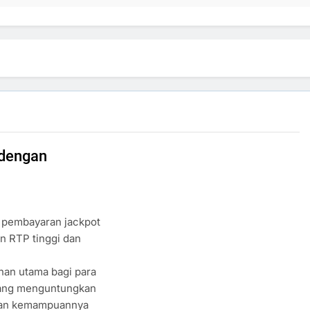
 dengan
n pembayaran jackpot
n RTP tinggi dan
ihan utama bagi para
yang menguntungkan
ngan kemampuannya