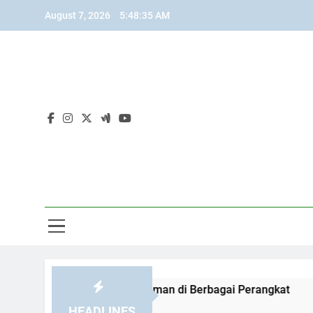
Skip
August 7, 2026
5:48:36 AM
to
content
Kep
Nikmati Dr
ernatif dengan Aman di Berbagai Perangkat
Tips Aman
2 Months Ag
HEADLINES