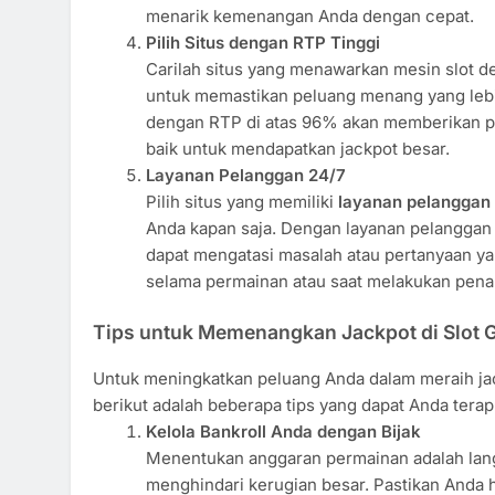
menarik kemenangan Anda dengan cepat.
Pilih Situs dengan RTP Tinggi
Carilah situs yang menawarkan mesin slot 
untuk memastikan peluang menang yang lebi
dengan RTP di atas 96% akan memberikan p
baik untuk mendapatkan jackpot besar.
Layanan Pelanggan 24/7
Pilih situs yang memiliki
layanan pelanggan
Anda kapan saja. Dengan layanan pelanggan 
dapat mengatasi masalah atau pertanyaan y
selama permainan atau saat melakukan pen
Tips untuk Memenangkan Jackpot di Slot 
Untuk meningkatkan peluang Anda dalam meraih jack
berikut adalah beberapa tips yang dapat Anda terap
Kelola Bankroll Anda dengan Bijak
Menentukan anggaran permainan adalah lan
menghindari kerugian besar. Pastikan Anda 