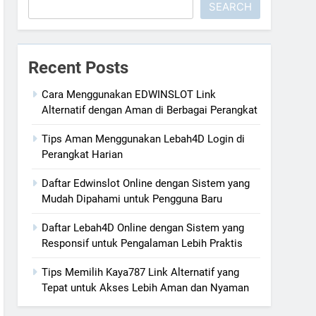
SEARCH
Recent Posts
Cara Menggunakan EDWINSLOT Link
Alternatif dengan Aman di Berbagai Perangkat
Tips Aman Menggunakan Lebah4D Login di
Perangkat Harian
Daftar Edwinslot Online dengan Sistem yang
Mudah Dipahami untuk Pengguna Baru
Daftar Lebah4D Online dengan Sistem yang
Responsif untuk Pengalaman Lebih Praktis
Tips Memilih Kaya787 Link Alternatif yang
Tepat untuk Akses Lebih Aman dan Nyaman