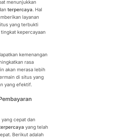
pat menunjukkan
 dan
terpercaya
. Hal
mberikan layanan
itus yang terbukti
tingkat kepercayaan
ndapatkan kemenangan
ningkatkan rasa
in akan merasa lebih
rmain di situs yang
n yang efektif.
 Pembayaran
 yang cepat dan
 terpercaya
yang telah
pat. Berikut adalah