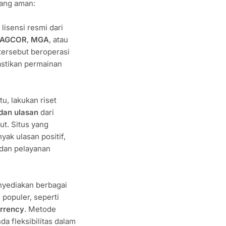
yang aman:
lisensi resmi dari
AGCOR
,
MGA
, atau
 tersebut beroperasi
astikan permainan
u, lakukan riset
dan ulasan
dari
ut. Situs yang
yak ulasan positif,
dan pelayanan
a
enyediakan berbagai
populer, seperti
rrency
. Metode
 fleksibilitas dalam