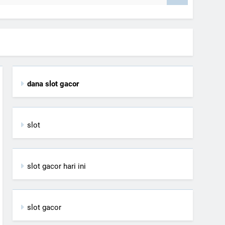
dana slot gacor
slot
slot gacor hari ini
slot gacor