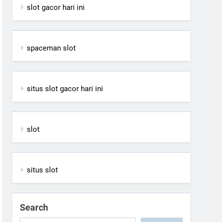
slot gacor hari ini
spaceman slot
situs slot gacor hari ini
slot
situs slot
Search