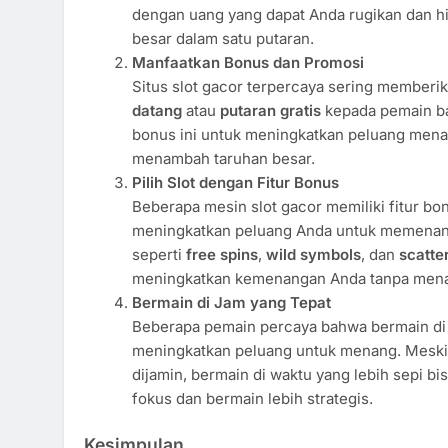
dengan uang yang dapat Anda rugikan dan hin
besar dalam satu putaran.
Manfaatkan Bonus dan Promosi
Situs slot gacor terpercaya sering memberi
datang
atau
putaran gratis
kepada pemain ba
bonus ini untuk meningkatkan peluang mena
menambah taruhan besar.
Pilih Slot dengan Fitur Bonus
Beberapa mesin slot gacor memiliki fitur bo
meningkatkan peluang Anda untuk memenang
seperti
free spins
,
wild symbols
, dan
scatte
meningkatkan kemenangan Anda tanpa mena
Bermain di Jam yang Tepat
Beberapa pemain percaya bahwa bermain di 
meningkatkan peluang untuk menang. Meskip
dijamin, bermain di waktu yang lebih sepi 
fokus dan bermain lebih strategis.
Kesimpulan