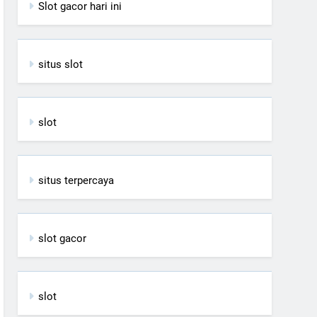
Slot gacor hari ini
situs slot
slot
situs terpercaya
slot gacor
slot