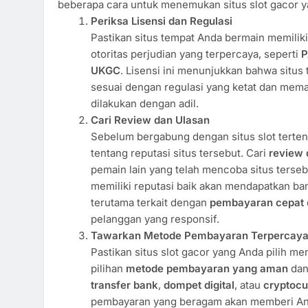
beberapa cara untuk menemukan situs slot gacor 
Periksa Lisensi dan Regulasi
Pastikan situs tempat Anda bermain memiliki 
otoritas perjudian yang terpercaya, seperti
P
UKGC
. Lisensi ini menunjukkan bahwa situs
sesuai dengan regulasi yang ketat dan mem
dilakukan dengan adil.
Cari Review dan Ulasan
Sebelum bergabung dengan situs slot tertent
tentang reputasi situs tersebut. Cari
review 
pemain lain yang telah mencoba situs terseb
memiliki reputasi baik akan mendapatkan ban
terutama terkait dengan
pembayaran cepat
pelanggan yang responsif.
Tawarkan Metode Pembayaran Terpercay
Pastikan situs slot gacor yang Anda pilih m
pilihan
metode pembayaran yang aman
dan 
transfer bank
,
dompet digital
, atau
cryptocu
pembayaran yang beragam akan memberi Anda