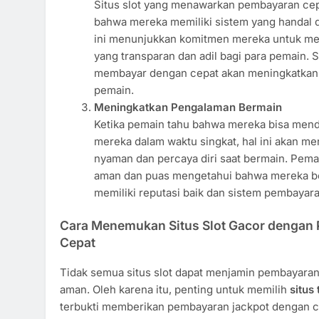
Situs slot yang menawarkan pembayaran ce
bahwa mereka memiliki sistem yang handal
ini menunjukkan komitmen mereka untuk me
yang transparan dan adil bagi para pemain. S
membayar dengan cepat akan meningkatkan 
pemain.
Meningkatkan Pengalaman Bermain
Ketika pemain tahu bahwa mereka bisa me
mereka dalam waktu singkat, hal ini akan me
nyaman dan percaya diri saat bermain. Pema
aman dan puas mengetahui bahwa mereka be
memiliki reputasi baik dan sistem pembayara
Cara Menemukan Situs Slot Gacor dengan
Cepat
Tidak semua situs slot dapat menjamin pembayaran
aman. Oleh karena itu, penting untuk memilih
situs
terbukti memberikan pembayaran jackpot dengan ce