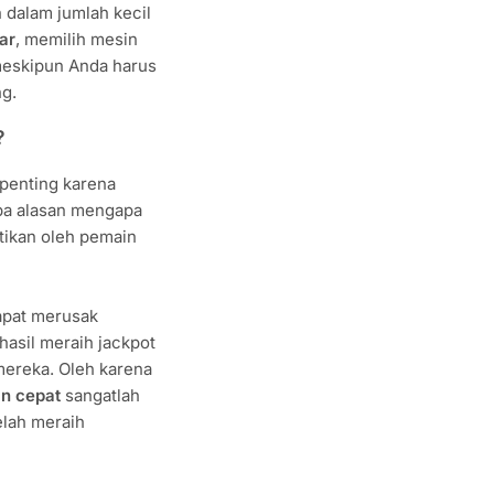
dalam jumlah kecil
ar
, memilih mesin
 meskipun Anda harus
ng.
?
 penting karena
pa alasan mengapa
tikan oleh pemain
apat merusak
asil meraih jackpot
ereka. Oleh karena
n cepat
sangatlah
lah meraih