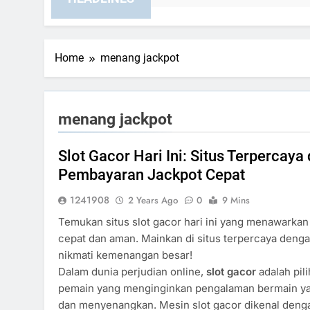
Home
menang jackpot
menang jackpot
Slot Gacor Hari Ini: Situs Terpercaya
Pembayaran Jackpot Cepat
1241908
2 Years Ago
0
9 Mins
Temukan situs slot gacor hari ini yang menawarka
cepat dan aman. Mainkan di situs terpercaya denga
nikmati kemenangan besar!
Dalam dunia perjudian online,
slot gacor
adalah pil
pemain yang menginginkan pengalaman bermain 
dan menyenangkan. Mesin slot gacor dikenal de