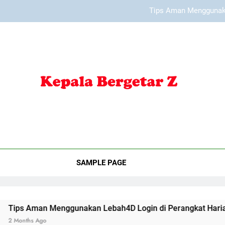
Tips Aman Menggunaka
Daftar Edwinslot Online dengan Sistem yan
Daftar Lebah4D Online dengan Sistem yang Resp
Cara Menggunakan EDWINSLOT Link Alternati
Tips Aman Menggunaka
Daftar Edwinslot Online dengan Sistem yan
ala Bergetar Z
ama Dan Hiburan Favorit Anda Di Kepala Bergetar Z.
Daftar Lebah4D Online dengan Sistem yang Resp
SAMPLE PAGE
 Menggunakan Lebah4D Login di Perangkat Harian
Daf
o
2 Mo